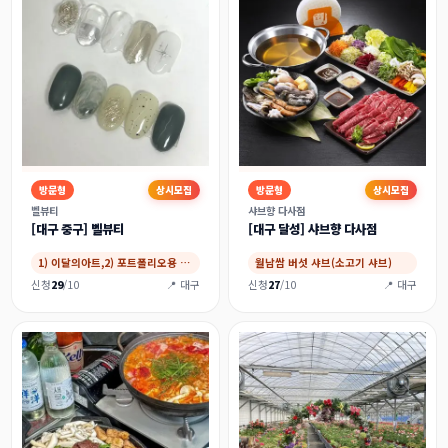
방문형
상시모집
방문형
상시모집
벨뷰티
샤브향 다사점
[대구 중구] 벨뷰티
[대구 달성] 샤브향 다사점
1) 이달의아트,2) 포트폴리오용 아트
월남쌈 버섯 샤브(소고기 샤브)
신청
29
/10
📍 대구
신청
27
/10
📍 대구