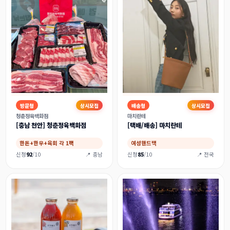
방문형
상시모집
배송형
상시모집
청춘정육백화점
마치란테
[충남 천안] 청춘정육백화점
[택배/배송] 마치란테
한돈+한우+육회 각 1팩
여성핸드백
신청
92
/10
📍 충남
신청
85
/10
📍 전국