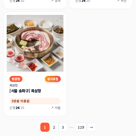
신청
24
/10
📍 충북
신청
24
/10
📍 부산
방문형
상시모집
목삼항
[서울 송파구] 목삼항
5만원 이용권
신청
24
/10
📍 서울
…
1
2
3
129
→