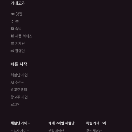
카테고리
🍽️ 맛집
💄 뷰티
🏨 숙박
🛍️ 제품·서비스
📰 기자단
📸 촬영단
빠른 시작
체험단 가입
AI 추천픽
광고주센터
광고주 가입
로그인
체험단 가이드
카테고리별 체험단
특별 카테고리
초보자 가이드
맛집 체험단
무료 체험단