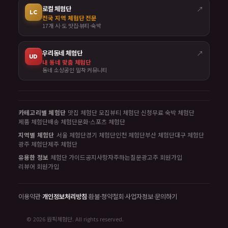
로컬 체험단
↗
LC
전국 지역 체험단 전문
17개 시·도 맛집·뷰티·숙박
우리동네 체험단
↗
UD
내 동네 맞춤 체험단
동네 소상공인 밀착 커뮤니티
카테고리별 체험단
맛집 체험단 모집
뷰티 체험단 신청
무료 숙박 체험단
제품 체험단
배송 체험단
문화·스포츠 체험단
지역별 체험단
서울 체험단
경기 체험단
인천 체험단
부산 체험단
대구 체험단
광주 체험단
제주 체험단
유용한 정보
체험단 가이드
공지사항
자주하는질문
광고주 회원가입
리뷰어 회원가입
이용약관
·
개인정보처리방침
·
환불·청약철회
·
사업자정보
·
문의하기
© 2026 원픽체험단. All rights reserved.