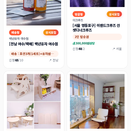
방문형
상시모집
이크루즈
[서울 영등포구] 이랜드크루즈 선
셋디너크루즈
배송형
상시모집
2인 탑승권
백년유자 여수점
💰
300,000원
상당
[전남 여수/택배] 백년유자 여수점
신청
48
/2
📍 서울
배송 : 포션3개(1세트)+유자원액1병,방문…
신청
65
/10
📍 전남