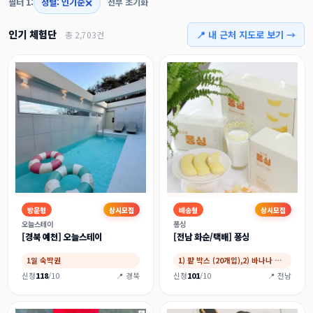
✕
필터 1:
정렬: 인기순
전부 초기화
인기 체험단
📍 내 근처 지도로 보기 →
총 2,703건
방문형
상시모집
배송형
상시모집
오늘스테이
퐁싱
[경북 예천] 오늘스테이
[전남 화순/택배] 퐁싱
1일 숙박권
1) 팥 박스 (20개입),2) 바나나 박스…
신청
118
/10
📍 경북
신청
101
/10
📍 전남