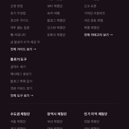
신청 방법
뷰티 체험단
신규 오픈
후기 작성법
숙박·여행
기자단·서포터즈
광고주 가이드
블로그 체험단
사진·포토 체험
자주 묻는 질문
인스타 체험단
제품 체험단
📚 커뮤니티
유튜브 체험단
전체 카테고리 보기 →
💰 블로거 수익·세금 가이드
전체 가이드 보기 →
블로거 도구
글자수 세기
해시태그 생성기
블로그 제목 길이
연관 키워드 찾기
전체 도구 보기 →
수도권 체험단
광역시 체험단
인기 지역 체험단
서울 체험단
부산 체험단
창원 체험단
경기 체험단
대구 체험단
성남 체험단