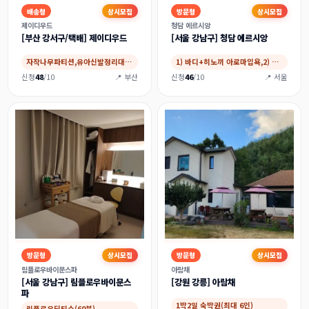
배송형
상시모집
방문형
상시모집
제이디우드
청담 에르시앙
[부산 강서구/택배] 제이디우드
[서울 강남구] 청담 에르시앙
자작나무파티션,유아신발정리대,유아좌식책상,유…
1) 바디+히노끼 아로마입욕,2) 페이스+히…
신청
48
/10
📍 부산
신청
46
/10
📍 서울
방문형
상시모집
방문형
상시모집
림플로우바이문스파
아람채
[서울 강남구] 림플로우바이문스
[강원 강릉] 아람채
파
1박2일 숙박권(최대 6인)
림플로우딥티슈(60분)