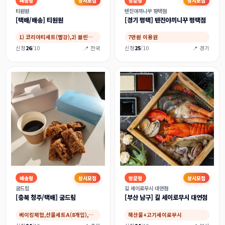
배송형
상시모집
방문형
상시모집
티원원
텐진야끼니꾸 평택점
[택배/배송] 티원원
[경기 평택] 텐진야끼니꾸 평택점
1) 코리아티세트(빨강),2) 블렌디드티세트…
7만원 이용권
신청
26
/10
📍 전국
신청
25
/10
📍 경기
배송형
상시모집
방문형
상시모집
굼드림
길 세이로무시 대연점
[충북 청주/택배] 굼드림
[부산 남구] 길 세이로무시 대연점
베이킹체험,선물세트A(8개입),베이킹밀키트
해산물+고기세이로무시