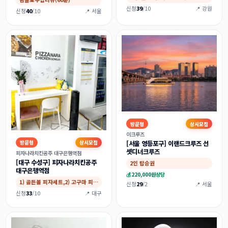
신청
39
/10
📍 강원
신청
40
/10
📍 서울
방문형
상시모집
이크루즈
방문형
상시모집
[서울 영등포구] 이랜드크루즈 선
셋디너크루즈
피자나라치킨공주 대구은행역점
[대구 수성구] 피자나라치킨공주
2인 탑승권
대구은행역점
💰
220,000원
상당
1) 골든볼 피자세트,2) 고구마 피치세트(…
신청
29
/2
📍 서울
신청
33
/10
📍 대구