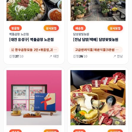
방문형
상시모집
배송형
상시모집
벽돌곱창 노은점
담양꽃빛농원
[대전 유성구] 벽돌곱창 노은점
[전남 담양/택배] 담양꽃빛농원
1) 한우곱창모둠 2인+볶음밥,2) 한우곱창…
고급반려식물/애완식물(5만원 이용권)
신청
27
/10
📍 대전
신청
26
/10
📍 전남