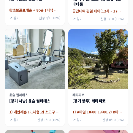
파티룸
왕초보골프레슨 + 80분 1타석 최대2인 그룹시설 이용
공간대여 평일 데이(12시 ~ 17시),공간대여 평일 나잇 (18시 ~ 02시),공간대여 주말 데이 (12시 ~ 17시)
📍 경기
신청 0/10 (0%)
📍 경기
신청 1/10 (10%)
윤슬 필라테스
레티피코
[경기 하남] 윤슬 필라테스
[경기 양주] 레티피코
1) 개인레슨 1:1체험,2) 소도구 그룹 5:1체험
1) A타임 10:00-13:00,2) B타임 13:00-16:00
📍 경기
신청 1/10 (10%)
📍 경기
신청 0/10 (0%)