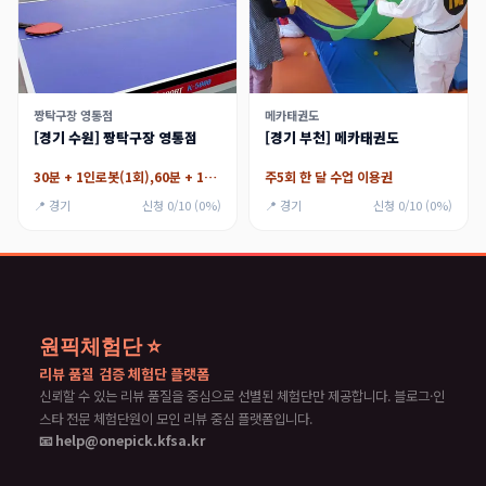
짱탁구장 영통점
메카태권도
[경기 수원] 짱탁구장 영통점
[경기 부천] 메카태권도
30분 + 1인로봇(1회),60분 + 1인로봇(1회)
주5회 한 달 수업 이용권
📍 경기
신청 0/10 (0%)
📍 경기
신청 0/10 (0%)
원픽체험단 ⭐
리뷰 품질 검증 체험단 플랫폼
신뢰할 수 있는 리뷰 품질을 중심으로 선별된 체험단만 제공합니다. 블로그·인
스타 전문 체험단원이 모인 리뷰 중심 플랫폼입니다.
📧 help@onepick.kfsa.kr