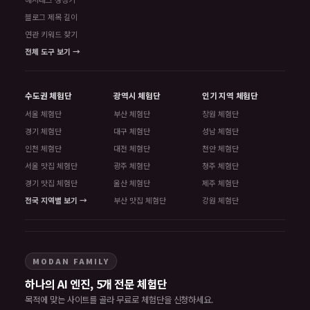
블로그 제목 길이
연관 키워드 찾기
전체 도구 보기 →
수도권 체험단
광역시 체험단
인기 지역 체험단
서울 체험단
부산 체험단
창원 체험단
경기 체험단
대구 체험단
성남 체험단
인천 체험단
대전 체험단
천안 체험단
서울 맛집 체험단
광주 체험단
청주 체험단
경기 맛집 체험단
울산 체험단
제주 체험단
전국 지역별 보기 →
부산 맛집 체험단
강원 체험단
MODAN FAMILY
하나의 AI 엔진, 5개 전문 체험단
목적에 맞는 사이트를 골라 무료로 체험단을 신청하세요.