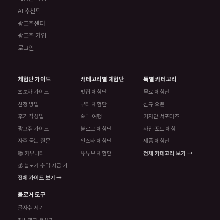
AI 추천픽
광고주센터
광고주 가입
로그인
체험단 가이드
카테고리별 체험단
특별 카테고리
초보자 가이드
맛집 체험단
무료 체험단
신청 방법
뷰티 체험단
신규 오픈
후기 작성법
숙박·여행
기자단·서포터즈
광고주 가이드
블로그 체험단
사진·포토 체험
자주 묻는 질문
인스타 체험단
제품 체험단
📚 커뮤니티
유튜브 체험단
전체 카테고리 보기 →
💰 블로거 수익·세금 가이드
전체 가이드 보기 →
블로거 도구
글자수 세기
해시태그 생성기