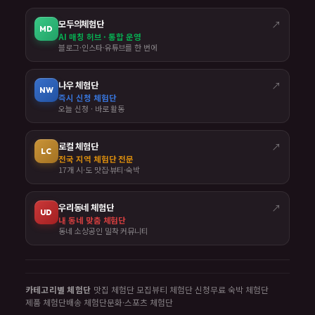
모두의체험단
↗
MD
AI 매칭 허브 · 통합 운영
블로그·인스타·유튜브를 한 번에
나우 체험단
↗
NW
즉시 신청 체험단
오늘 신청 · 바로 활동
로컬 체험단
↗
LC
전국 지역 체험단 전문
17개 시·도 맛집·뷰티·숙박
우리동네 체험단
↗
UD
내 동네 맞춤 체험단
동네 소상공인 밀착 커뮤니티
카테고리별 체험단
맛집 체험단 모집
뷰티 체험단 신청
무료 숙박 체험단
제품 체험단
배송 체험단
문화·스포츠 체험단