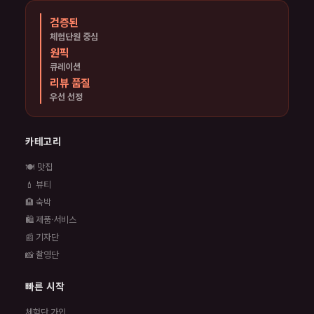
검증된
체험단원 중심
원픽
큐레이션
리뷰 품질
우선 선정
카테고리
🍽️ 맛집
💄 뷰티
🏨 숙박
🛍️ 제품·서비스
📰 기자단
📸 촬영단
빠른 시작
체험단 가입