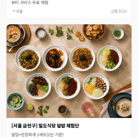
뷰티 서비스 무료 체험
📍 서울
신청 0/10
[서울 금천구] 밀도식당 덮밥 체험단
덮밥+된장찌개 2세트(2인 기준)