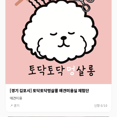
[경기 김포시] 토닥토닥멍살롱 애견미용실 체험단
애견미용
📍 경기
신청 0/10