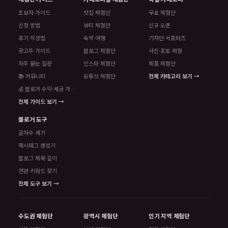
초보자 가이드
맛집 체험단
무료 체험단
신청 방법
뷰티 체험단
신규 오픈
후기 작성법
숙박·여행
기자단·서포터즈
광고주 가이드
블로그 체험단
사진·포토 체험
자주 묻는 질문
인스타 체험단
제품 체험단
📚 커뮤니티
유튜브 체험단
전체 카테고리 보기 →
💰 블로거 수익·세금 가이드
전체 가이드 보기 →
블로거 도구
글자수 세기
해시태그 생성기
블로그 제목 길이
연관 키워드 찾기
전체 도구 보기 →
수도권 체험단
광역시 체험단
인기 지역 체험단