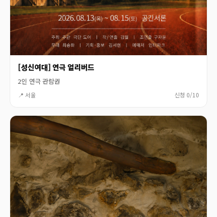
[성신여대] 연극 얼리버드
2인 연극 관람권
📍 서울
신청 0/10