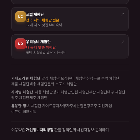
로컬 체험단
↗
LC
전국 지역 체험단 전문
17개 시·도 맛집·뷰티·숙박
우리동네 체험단
↗
UD
내 동네 맞춤 체험단
동네 소상공인 밀착 커뮤니티
카테고리별 체험단
맛집 체험단 모집
뷰티 체험단 신청
무료 숙박 체험단
제품 체험단
배송 체험단
문화·스포츠 체험단
지역별 체험단
서울 체험단
경기 체험단
인천 체험단
부산 체험단
대구 체험단
광주 체험단
제주 체험단
유용한 정보
체험단 가이드
공지사항
자주하는질문
광고주 회원가입
리뷰어 회원가입
이용약관
·
개인정보처리방침
·
환불·청약철회
·
사업자정보
·
문의하기