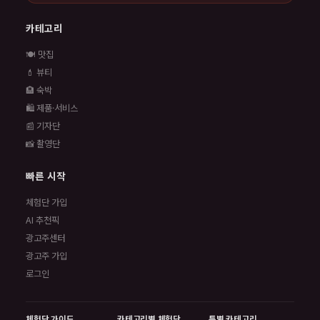
카테고리
🍽️ 맛집
💄 뷰티
🏨 숙박
🛍️ 제품·서비스
📰 기자단
📸 촬영단
빠른 시작
체험단 가입
AI 추천픽
광고주센터
광고주 가입
로그인
체험단 가이드
카테고리별 체험단
특별 카테고리