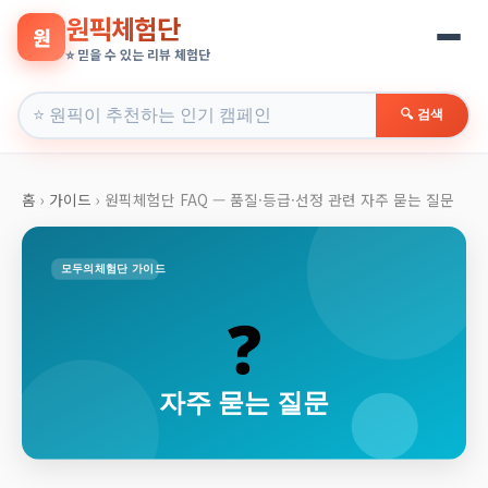
원픽체험단
원
⭐ 믿을 수 있는 리뷰 체험단
🔍 검색
홈
›
가이드
›
원픽체험단 FAQ — 품질·등급·선정 관련 자주 묻는 질문