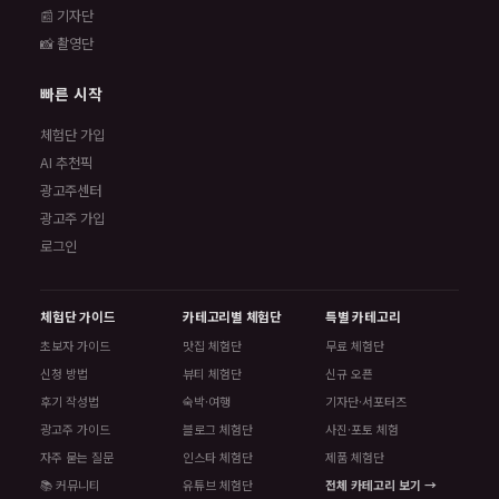
📰 기자단
📸 촬영단
빠른 시작
체험단 가입
AI 추천픽
광고주센터
광고주 가입
로그인
체험단 가이드
카테고리별 체험단
특별 카테고리
초보자 가이드
맛집 체험단
무료 체험단
신청 방법
뷰티 체험단
신규 오픈
후기 작성법
숙박·여행
기자단·서포터즈
광고주 가이드
블로그 체험단
사진·포토 체험
자주 묻는 질문
인스타 체험단
제품 체험단
📚 커뮤니티
유튜브 체험단
전체 카테고리 보기 →