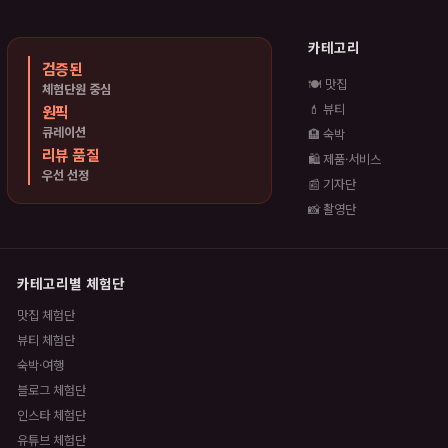
카테고리
검증된
🍽️ 맛집
체험단원 중심
원픽
💄 뷰티
큐레이션
🏨 숙박
리뷰 품질
🛍️ 제품·서비스
우선 선정
📰 기자단
📸 촬영단
카테고리별 체험단
맛집 체험단
뷰티 체험단
숙박·여행
블로그 체험단
인스타 체험단
유튜브 체험단