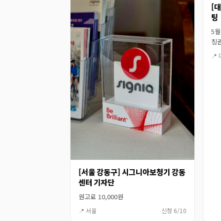
[
팅
5월
칭
📍
[서울 강동구] 시그니아보청기 강동
센터 기자단
원고료 10,000원
📍 서울
신청 6/10