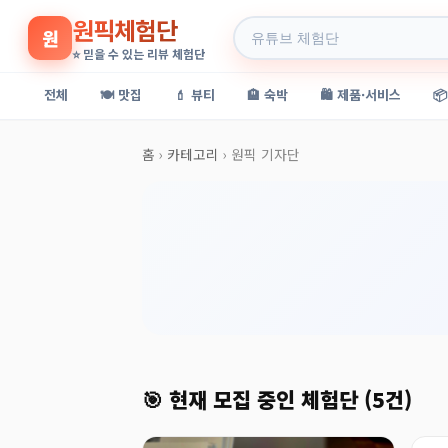
원픽체험단
원
⭐ 믿을 수 있는 리뷰 체험단
전체
🍽️ 맛집
💄 뷰티
🏨 숙박
🛍️ 제품·서비스

홈
›
카테고리
›
원픽 기자단
🎯 현재 모집 중인 체험단 (5건)