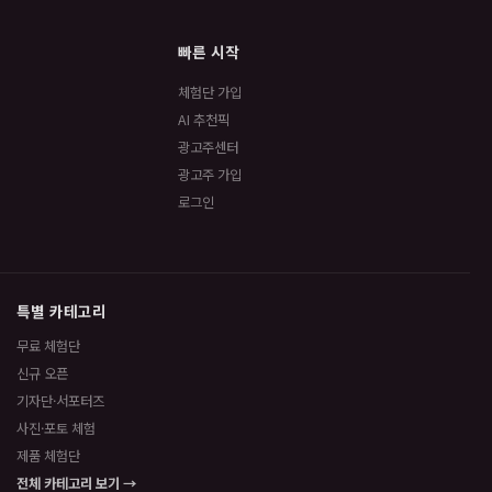
빠른 시작
체험단 가입
AI 추천픽
광고주센터
광고주 가입
로그인
특별 카테고리
무료 체험단
신규 오픈
기자단·서포터즈
사진·포토 체험
제품 체험단
전체 카테고리 보기 →