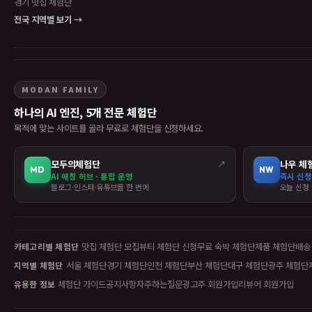
경기 맛집 체험단
전국 지역별 보기 →
MODAN FAMILY
하나의 AI 엔진, 5개 전문 체험단
목적에 맞는 사이트를 골라 무료로 체험단을 신청하세요.
모두의체험단
↗
나우 체
MD
NW
AI 매칭 허브 · 통합 운영
즉시 신청
블로그·인스타·유튜브를 한 번에
오늘 신청 
맛집 체험단 모집
뷰티 체험단 신청
무료 숙박 체험단
제품 체험단
배송
카테고리별 체험단
서울 체험단
경기 체험단
인천 체험단
부산 체험단
대구 체험단
광주 체험단
지역별 체험단
체험단 가이드
공지사항
자주하는질문
광고주 회원가입
리뷰어 회원가입
유용한 정보