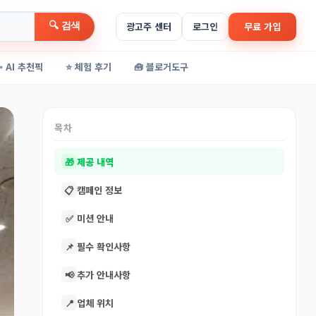
🔍 검색
광고주 센터
로그인
무료 가입
✨ AI 추천픽
⭐ 체험 후기
🧰 블로거도구
목차
🎁
제공 내역
📋
캠페인 정보
✅
미션 안내
📌
필수 확인사항
📢
추가 안내사항
📍
업체 위치