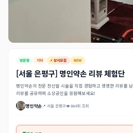
방문형
기타
⚡ 상시모집
NEW
[서울 은평구] 명인약손 리뷰 체험단
명인약손의 전문 전신발 시술을 직접 경험하고 생생한 리뷰를 남
리뷰를 공유하며 소상공인을 응원해보세요!
명인약손
📍 서울 은평구
👁 864회 조회