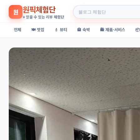
원픽체험단
원
⭐ 믿을 수 있는 리뷰 체험단
전체
🍽️ 맛집
💄 뷰티
🏨 숙박
🛍️ 제품·서비스
