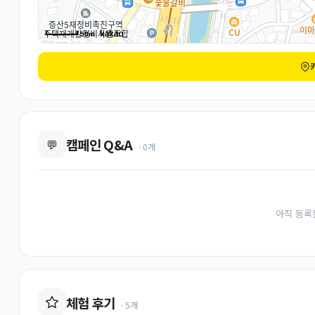
50m
캠페인 Q&A
💬
· 0개
아직 등록
체험 후기
· 5개