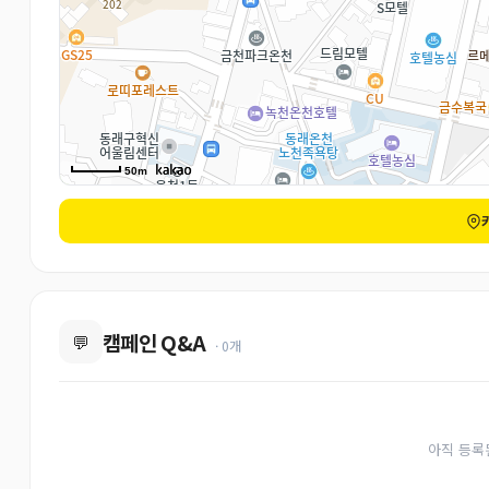
50m
캠페인 Q&A
💬
· 0개
아직 등록