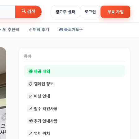
🔍 검색
광고주 센터
로그인
무료 가입
✨ AI 추천픽
⭐ 체험 후기
🧰 블로거도구
목차
🎁
제공 내역
📋
캠페인 정보
✅
미션 안내
📌
필수 확인사항
📢
추가 안내사항
📍
업체 위치