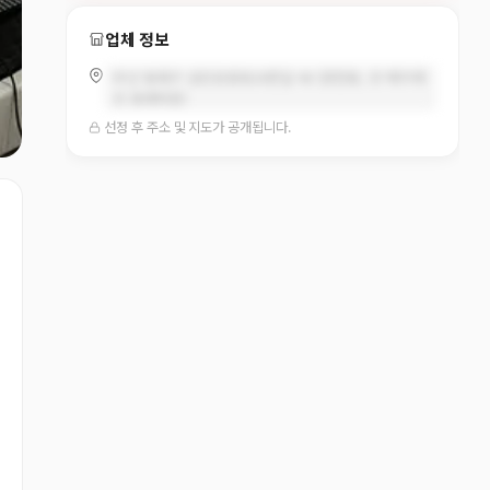
업체 정보
부산 동래구 금강공원로20번길 46 (온천동, 르·메이에
르 동래타운)
선정 후 주소 및 지도가 공개됩니다.