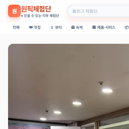
원픽체험단
원
⭐ 믿을 수 있는 리뷰 체험단
전체
🍽️ 맛집
💄 뷰티
🏨 숙박
🛍️ 제품·서비스
