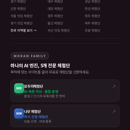
경기 체험단
대구 체험단
성남 체험단
인천 체험단
대전 체험단
천안 체험단
서울 맛집 체험단
광주 체험단
청주 체험단
경기 맛집 체험단
울산 체험단
제주 체험단
전국 지역별 보기 →
부산 맛집 체험단
강원 체험단
MODAN FAMILY
하나의 AI 엔진, 5개 전문 체험단
목적에 맞는 사이트를 골라 무료로 체험단을 신청하세요.
모두의체험단
↗
MD
AI 매칭 허브 · 통합 운영
블로그·인스타·유튜브를 한 번에
나우 체험단
↗
NW
즉시 신청 체험단
오늘 신청 · 바로 활동