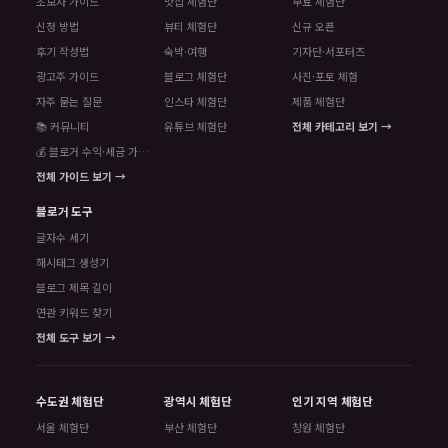
초보자 가이드
맛집 체험단
무료 체험단
신청 방법
뷰티 체험단
신규 오픈
후기 작성법
숙박·여행
기자단·서포터즈
광고주 가이드
블로그 체험단
사진·포토 체험
자주 묻는 질문
인스타 체험단
제품 체험단
📚 커뮤니티
유튜브 체험단
전체 카테고리 보기 →
💰 블로거 수익·세금 가이드
전체 가이드 보기 →
블로거 도구
글자수 세기
해시태그 생성기
블로그 제목 길이
연관 키워드 찾기
전체 도구 보기 →
수도권 체험단
광역시 체험단
인기 지역 체험단
서울 체험단
부산 체험단
창원 체험단