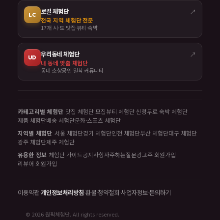
로컬 체험단
↗
LC
전국 지역 체험단 전문
17개 시·도 맛집·뷰티·숙박
우리동네 체험단
↗
UD
내 동네 맞춤 체험단
동네 소상공인 밀착 커뮤니티
카테고리별 체험단
맛집 체험단 모집
뷰티 체험단 신청
무료 숙박 체험단
제품 체험단
배송 체험단
문화·스포츠 체험단
지역별 체험단
서울 체험단
경기 체험단
인천 체험단
부산 체험단
대구 체험단
광주 체험단
제주 체험단
유용한 정보
체험단 가이드
공지사항
자주하는질문
광고주 회원가입
리뷰어 회원가입
이용약관
·
개인정보처리방침
·
환불·청약철회
·
사업자정보
·
문의하기
© 2026 원픽체험단. All rights reserved.