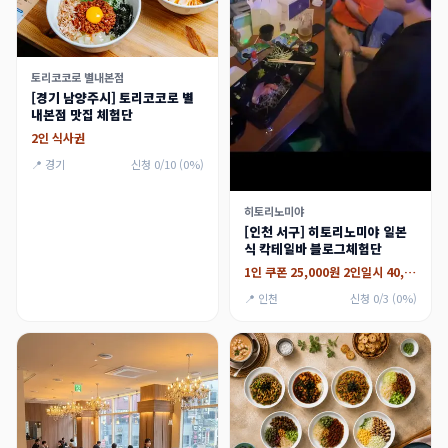
토리코코로 별내본점
[경기 남양주시] 토리코코로 별
내본점 맛집 체험단
2인 식사권
📍 경기
신청 0/10 (0%)
히토리노미야
[인천 서구] 히토리노미야 일본
식 칵테일바 블로그체험단
1인 쿠폰 25,000원 2인일시 40,000원
📍 인천
신청 0/3 (0%)