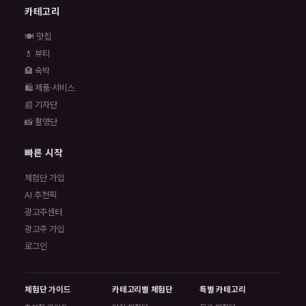
카테고리
🍽️ 맛집
💄 뷰티
🏨 숙박
🛍️ 제품·서비스
📰 기자단
📸 촬영단
빠른 시작
체험단 가입
AI 추천픽
광고주센터
광고주 가입
로그인
체험단 가이드
카테고리별 체험단
특별 카테고리