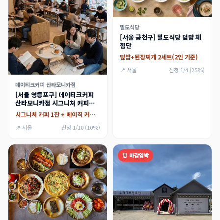
밀도식당
[서울 금천구] 밀도식당 덮밥 체
험단
덮밥+된장찌개 2세트(2인 기준)
📍 서울
신청 1/4 (25%)
데이티크커피 산타모니카점
[서울 영등포구] 데이티크커피
산타모니카점 시그니처 커피와
소금빵 맛집
시그니처 커피 1잔 + 베이직 커피 1잔, 소금빵 1ea + 베이커리 1종
📍 서울
신청 1/10 (10%)
⏰ 마감임박