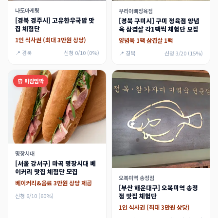
나도마케팅
우리아빠정육점
[경북 경주시] 고유한우국밥 맛
[경북 구미시] 구미 정육점 양념
집 체험단
육 삼겹살 각1팩씩 체험단 모집
1인 식사권 (최대 3만원 상당)
양념육 1팩 삼겹살 1팩
📍 경북
신청 0/10 (0%)
📍 경북
신청 3/20 (15%)
⏰ 마감임박
명장시대
[서울 강서구] 마곡 명장시대 베
이커리 맛집 체험단 모집
오복미역 송정점
베이커리&음료 3만원 상당 제공
[부산 해운대구] 오복미역 송정
점 맛집 체험단
신청 6/10 (60%)
1인 식사권 (최대 3만원 상당)