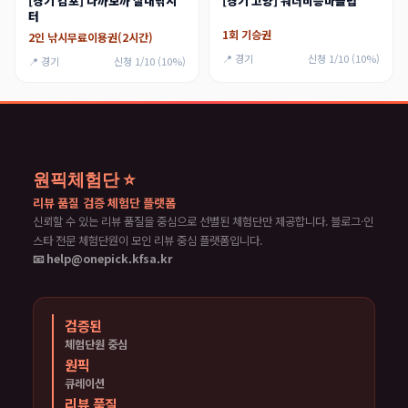
[경기 김포] 나까보까 실내낚시
[경기 고양] 워너비승마클럽
터
1회 기승권
2인 낚시무료이용권(2시간)
📍 경기
신청 1/10 (10%)
📍 경기
신청 1/10 (10%)
원픽체험단 ⭐
리뷰 품질 검증 체험단 플랫폼
신뢰할 수 있는 리뷰 품질을 중심으로 선별된 체험단만 제공합니다. 블로그·인
스타 전문 체험단원이 모인 리뷰 중심 플랫폼입니다.
📧 help@onepick.kfsa.kr
검증된
체험단원 중심
원픽
큐레이션
리뷰 품질