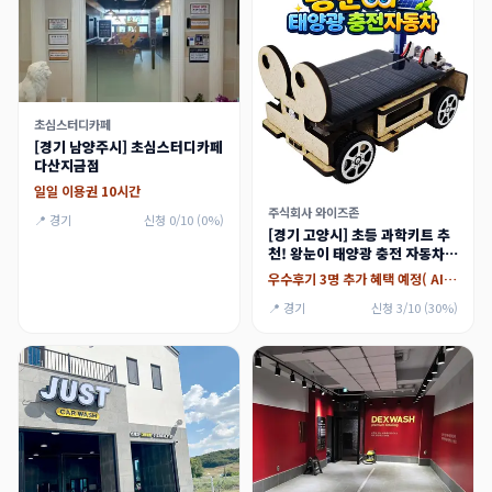
초심스터디카페
[경기 남양주시] 초심스터디카페
다산지금점
일일 이용권 10시간
주식회사 와이즈존
📍 경기
신청 0/10 (0%)
[경기 고양시] 초등 과학키트 추
천! 왕눈이 태양광 충전 자동차
만들기 체험단 모집
우수후기 3명 추가 혜택 예정( AI 휴지통 만들기 키트)
📍 경기
신청 3/10 (30%)