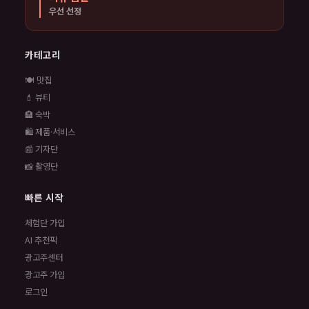
우선 선정
카테고리
🍽️ 맛집
💄 뷰티
🏨 숙박
🛍️ 제품·서비스
📰 기자단
📸 촬영단
빠른 시작
체험단 가입
AI 추천픽
광고주센터
광고주 가입
로그인