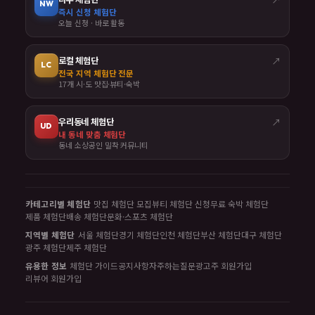
NW
즉시 신청 체험단
오늘 신청 · 바로 활동
로컬 체험단
↗
LC
전국 지역 체험단 전문
17개 시·도 맛집·뷰티·숙박
우리동네 체험단
↗
UD
내 동네 맞춤 체험단
동네 소상공인 밀착 커뮤니티
카테고리별 체험단
맛집 체험단 모집
뷰티 체험단 신청
무료 숙박 체험단
제품 체험단
배송 체험단
문화·스포츠 체험단
지역별 체험단
서울 체험단
경기 체험단
인천 체험단
부산 체험단
대구 체험단
광주 체험단
제주 체험단
유용한 정보
체험단 가이드
공지사항
자주하는질문
광고주 회원가입
리뷰어 회원가입