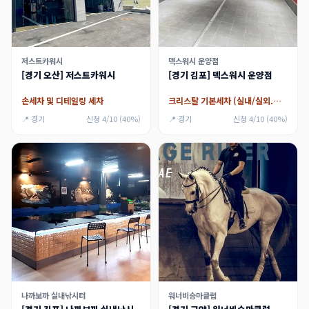
저스트카워시
덱스워시 운양점
[경기 오산] 저스트카워시
[경기 김포] 덱스워시 운양점
손세차 및 디테일링 세차
크리스탈 기본세차 (실내/실외.휠.퀵디테일러(물왁스)
📍 경기
신청 4/10 (40%)
📍 경기
신청 4/10 (40%)
나까보까 실내낚시터
워너비승마클럽