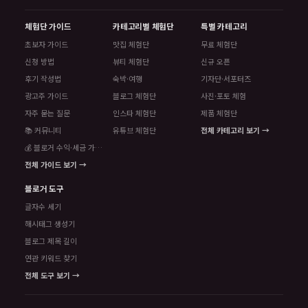
체험단 가이드
카테고리별 체험단
특별 카테고리
초보자 가이드
맛집 체험단
무료 체험단
신청 방법
뷰티 체험단
신규 오픈
후기 작성법
숙박·여행
기자단·서포터즈
광고주 가이드
블로그 체험단
사진·포토 체험
자주 묻는 질문
인스타 체험단
제품 체험단
📚 커뮤니티
유튜브 체험단
전체 카테고리 보기 →
💰 블로거 수익·세금 가이드
전체 가이드 보기 →
블로거 도구
글자수 세기
해시태그 생성기
블로그 제목 길이
연관 키워드 찾기
전체 도구 보기 →