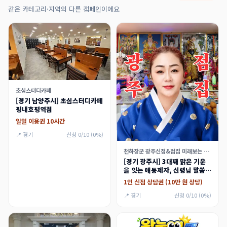
같은 카테고리·지역의 다른 캠페인이에요
초심스터디카페
[경기 남양주시] 초심스터디카페
평내호평역점
일일 이용권 10시간
📍 경기
신청 0/10 (0%)
천하장군 광주신점&점집 미래보는 애동제자
[경기 광주시] 3대째 맑은 기운
을 잇는 애동제자, 신령님 말씀만
전하는 천하장군 신점 체험단
1인 신점 상담권 (10만 원 상당)
📍 경기
신청 0/10 (0%)