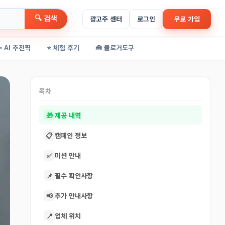
🔍 검색
광고주 센터
로그인
무료 가입
✨ AI 추천픽
⭐ 체험 후기
🧰 블로거도구
목차
🎁
제공 내역
📋
캠페인 정보
✅
미션 안내
📌
필수 확인사항
📢
추가 안내사항
📍
업체 위치