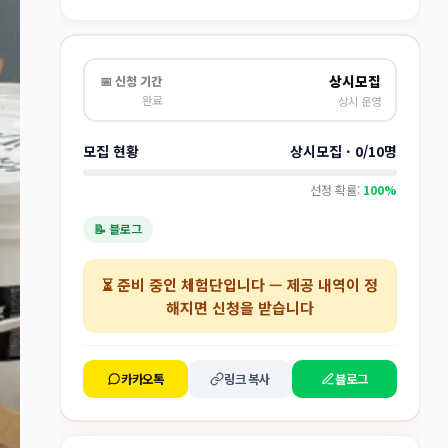
상시모집
📅 신청 기간
완료
상시 운영
모집 현황
상시모집 · 0/10명
선정 확률:
100%
📝 블로그
⏳
준비 중인 체험단
입니다 — 제공 내역이 정
해지면 신청을 받습니다
카카오톡
링크 복사
블로그