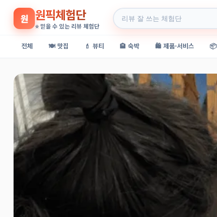
원픽체험단
원
⭐ 믿을 수 있는 리뷰 체험단
전체
🍽️ 맛집
💄 뷰티
🏨 숙박
🛍️ 제품·서비스
