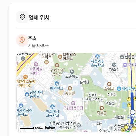
업체 위치
주소
서울 마포구
100m