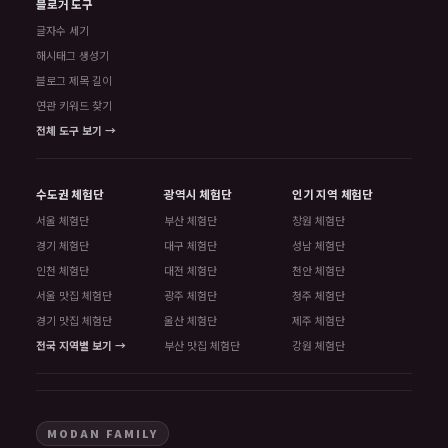
블로거 도구
글자수 세기
해시태그 생성기
블로그 제목 길이
연관 키워드 찾기
전체 도구 보기 →
수도권 체험단
광역시 체험단
인기 지역 체험단
서울 체험단
부산 체험단
창원 체험단
경기 체험단
대구 체험단
성남 체험단
인천 체험단
대전 체험단
천안 체험단
서울 맛집 체험단
광주 체험단
청주 체험단
경기 맛집 체험단
울산 체험단
제주 체험단
전국 지역별 보기 →
부산 맛집 체험단
강원 체험단
MODAN FAMILY