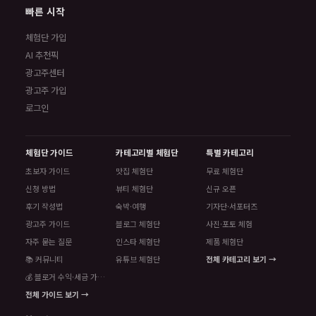
빠른 시작
체험단 가입
AI 추천픽
광고주센터
광고주 가입
로그인
체험단 가이드
카테고리별 체험단
특별 카테고리
초보자 가이드
맛집 체험단
무료 체험단
신청 방법
뷰티 체험단
신규 오픈
후기 작성법
숙박·여행
기자단·서포터즈
광고주 가이드
블로그 체험단
사진·포토 체험
자주 묻는 질문
인스타 체험단
제품 체험단
📚 커뮤니티
유튜브 체험단
전체 카테고리 보기 →
💰 블로거 수익·세금 가이드
전체 가이드 보기 →