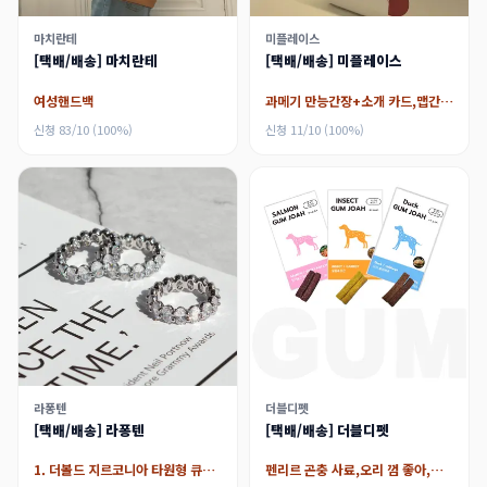
마치란테
미플레이스
[택배/배송] 마치란테
[택배/배송] 미플레이스
여성핸드백
과메기 만능간장+소개 카드,맵간장+소개 카드
신청 83/10 (100%)
신청 11/10 (100%)
라퐁텐
더블디펫
[택배/배송] 라퐁텐
[택배/배송] 더블디펫
1. 더볼드 지르코니아 타원형 큐빅 가드링 테니스 반지,2. 쁘띠 설탕 큐빅 레이어드 가드링 반지,3. 모던링 로레트 큐빅 레이어드 반지,4. 사비나 블랙 큐빅 가드링 포인트 검지 반지 레이어드링,5. 아망 피오레 큐빅 반지,6. [화이트라벨] 카시야 3라인 2컬러 큐빅 가드링 테니스 반지,7. (실버925) 베이직 볼륨 오픈 반지 은반지,8. (실버925) 매일 무지 퀼팅 체크 레이어드 가드링 은반지,9. 까사 피오레 큐빅 테니스 반지,10. 까르노 큐빅 반지 가드링 테니스 반지 레이어드링,11. 마틸다 1.5미리 큐빅 리본 레이
펜리르 곤충 사료,오리 껌 좋아,연어 껌 좋아,밀웜 껌 좋아