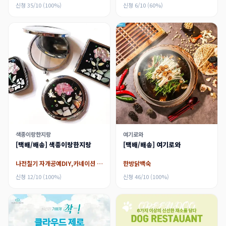
신청 35/10 (100%)
신청 6/10 (60%)
색종이랑한지랑
여기로와
[택배/배송] 색종이랑한지랑
[택배/배송] 여기로와
나전칠기 자개공예DIY,카네이션 자개거울,연꽃키링,연꽃자개그립
한방닭백숙
신청 12/10 (100%)
신청 46/10 (100%)