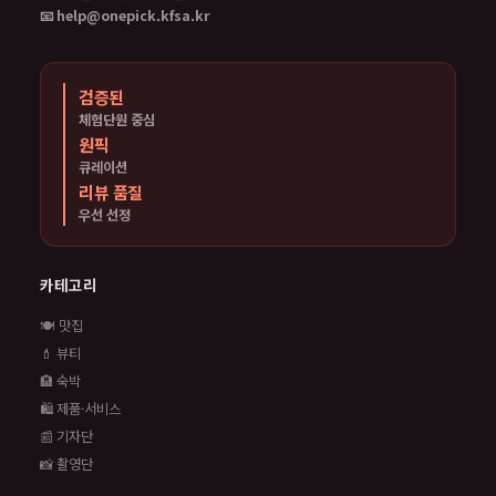
📧 help@onepick.kfsa.kr
검증된
체험단원 중심
원픽
큐레이션
리뷰 품질
우선 선정
카테고리
🍽️ 맛집
💄 뷰티
🏨 숙박
🛍️ 제품·서비스
📰 기자단
📸 촬영단