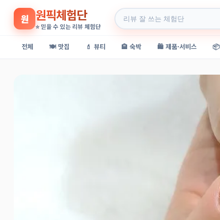
원픽체험단
원
⭐ 믿을 수 있는 리뷰 체험단
전체
🍽️ 맛집
💄 뷰티
🏨 숙박
🛍️ 제품·서비스
