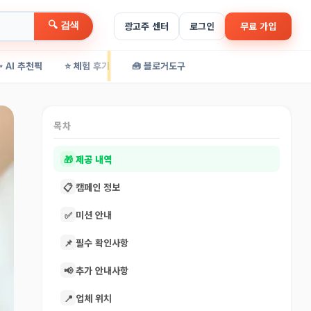
🔍 검색
광고주 센터
로그인
무료 가입
✨ AI 추천픽
⭐ 체험 후기
🧰 블로거도구
목차
🎁
제공 내역
📋
캠페인 정보
✅
미션 안내
📌
필수 확인사항
📢
추가 안내사항
📍
업체 위치