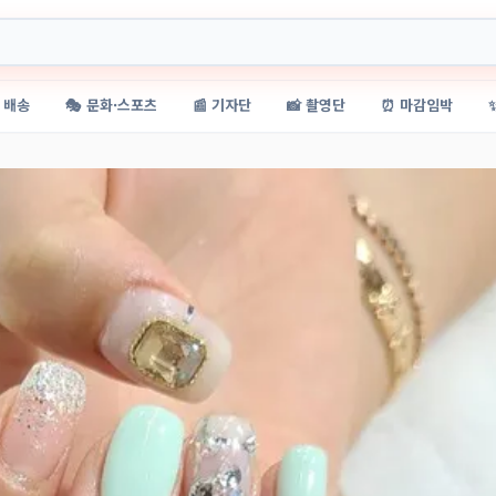
 배송
🎭 문화·스포츠
📰 기자단
📸 촬영단
⏰ 마감임박