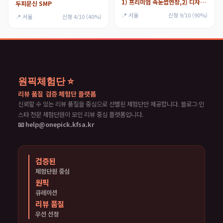
1) 프리미엄 속눈썹연장,2) 디자인 애니메연장
두피문신 SMP
📍 서울
신청 9/10 (90%)
📍 서울
신청 4/10 (40%)
원픽체험단 ⭐
리뷰 품질 검증 체험단 플랫폼
신뢰할 수 있는 리뷰 품질을 중심으로 선별된 체험단만 제공합니다. 블로그·인
스타 전문 체험단원이 모인 리뷰 중심 플랫폼입니다.
📧 help@onepick.kfsa.kr
검증된
체험단원 중심
원픽
큐레이션
리뷰 품질
우선 선정