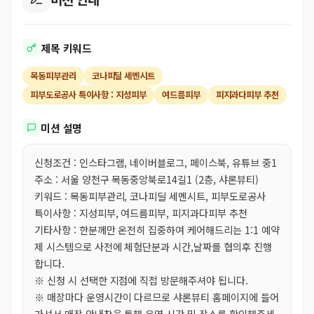
제목 키워드
목동피부관리
코나피딜 세멘시트
피부도로공사 특이사항 : 지성피부
여드름피부
피지과다피부 추천
미션 설명
신청조건 : 인스타그램, 네이버블로그, 페이스북, 유튜브 중1
주소 : 서울 양천구 목동중앙북로14길1 (2층, 샤론뷰티)
키워드 : 목동피부관리, 코나피딜 세멘시트, 피부도로공사
특이사항 : 지성피부, 여드름피부, 피지과다피부 추천
기타사항 : 한분께만 온전히 집중하여 케어해드리는 1:1 예약
제 시스템으로 사전에 체험단분과 시간,날짜를 협의후 진행
합니다.
※ 신청 시 선택한 지점에 직접 방문해주셔야 됩니다.
※ 매장마다 운영시간이 다르므로 샤론뷰티 홈페이지에 들어
가셔서 매장 안내창을 통해 운영 시간 및 장소를 확인해주세