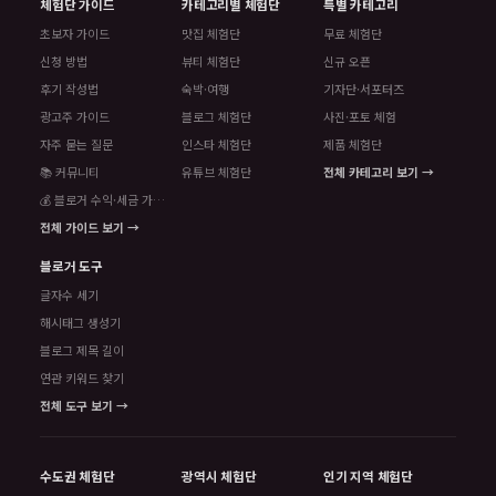
체험단 가이드
카테고리별 체험단
특별 카테고리
초보자 가이드
맛집 체험단
무료 체험단
신청 방법
뷰티 체험단
신규 오픈
후기 작성법
숙박·여행
기자단·서포터즈
광고주 가이드
블로그 체험단
사진·포토 체험
자주 묻는 질문
인스타 체험단
제품 체험단
📚 커뮤니티
유튜브 체험단
전체 카테고리 보기 →
💰 블로거 수익·세금 가이드
전체 가이드 보기 →
블로거 도구
글자수 세기
해시태그 생성기
블로그 제목 길이
연관 키워드 찾기
전체 도구 보기 →
수도권 체험단
광역시 체험단
인기 지역 체험단