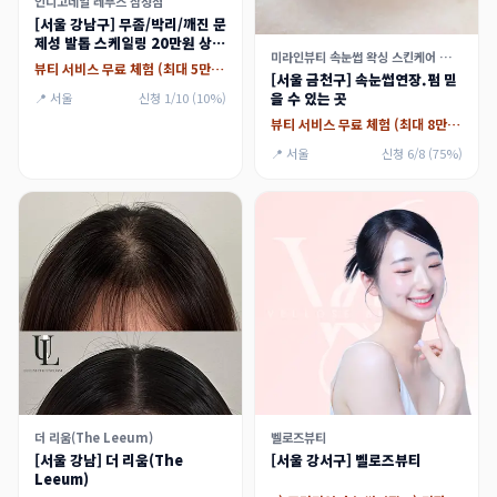
인디고네일 레푸스 삼성점
[서울 강남구] 무좀/박리/깨진 문
제성 발톱 스케일링 20만원 상당
미라인뷰티 속눈썹 왁싱 스킨케어 가산점
체험
뷰티 서비스 무료 체험 (최대 5만원)
[서울 금천구] 속눈썹연장.펌 믿
을 수 있는 곳
📍 서울
신청 1/10 (10%)
뷰티 서비스 무료 체험 (최대 8만원)
📍 서울
신청 6/8 (75%)
더 리움(The Leeum)
벨로즈뷰티
[서울 강남] 더 리움(The
[서울 강서구] 벨로즈뷰티
Leeum)