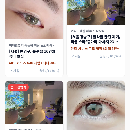
인디고네일 레푸스 삼성점
[서울 강남구] 발각질 완전 제거/
버블 스파/종아리 마사지 23만
미라인뷰티 속눈썹 왁싱 스킨케어 가산점
원 상당 (대리체험가능) 체험단
뷰티 서비스 무료 체험 (최대 5만원)
[서울] 반영구. 속눈썹 16년차
모집
뷰티 맛집
📍 서울
신청 0/10 (0%)
뷰티 서비스 무료 체험 (최대 30만원)
📍 서울
신청 0/10 (0%)
⏰ 마감임박