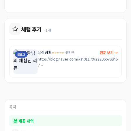
체험 후기
· 1개
김성환
⭐⭐⭐⭐⭐
원문 보기 →
🥉
·
4년 전
블로그
https://blog.naver.com/ksh01179/22296678846
7

1:1 예약제로 진행되어서 저한테만 온전히 신경써주
셔서 너무 좋았구요.

피부 깨끗이 청소해주시고 관리해주셔서 피부가 매
끈해진거 같아요. 감사합니다 ^ ^
목차
🎁
제공 내역