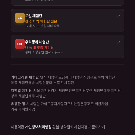
로컬 체험단
↗
LC
전국 지역 체험단 전문
17개 시·도 맛집·뷰티·숙박
우리동네 체험단
↗
UD
내 동네 맞춤 체험단
동네 소상공인 밀착 커뮤니티
카테고리별 체험단
맛집 체험단 모집
뷰티 체험단 신청
무료 숙박 체험단
제품 체험단
배송 체험단
문화·스포츠 체험단
지역별 체험단
서울 체험단
경기 체험단
인천 체험단
부산 체험단
대구 체험단
광주 체험단
제주 체험단
유용한 정보
체험단 가이드
공지사항
자주하는질문
광고주 회원가입
리뷰어 회원가입
이용약관
·
개인정보처리방침
·
환불·청약철회
·
사업자정보
·
문의하기