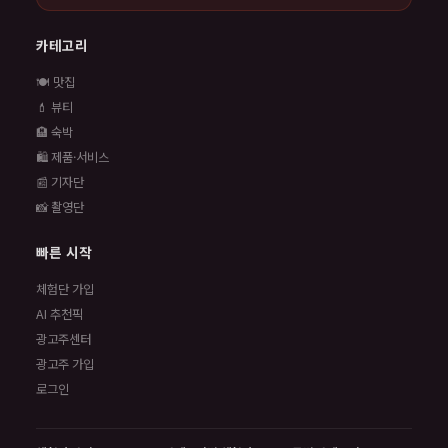
카테고리
🍽️ 맛집
💄 뷰티
🏨 숙박
🛍️ 제품·서비스
📰 기자단
📸 촬영단
빠른 시작
체험단 가입
AI 추천픽
광고주센터
광고주 가입
로그인