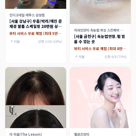
인디고네일 레푸스 삼성점
[서울 강남구] 무좀/박리/깨진 문
제성 발톱 스케일링 20만원 상당
미라인뷰티 속눈썹 왁싱 스킨케어 가산점
체험
뷰티 서비스 무료 체험 (최대 5만원)
[서울 금천구] 속눈썹연장.펌 믿
을 수 있는 곳
📍 서울
신청 1/10 (10%)
뷰티 서비스 무료 체험 (최대 8만원)
📍 서울
신청 6/8 (75%)
더 리움(The Leeum)
벨로즈뷰티