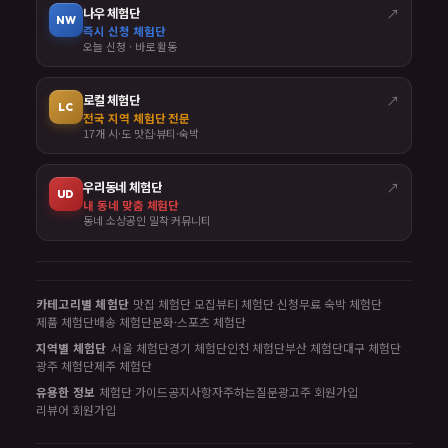
나우 체험단
↗
NW
즉시 신청 체험단
오늘 신청 · 바로 활동
로컬 체험단
↗
LC
전국 지역 체험단 전문
17개 시·도 맛집·뷰티·숙박
우리동네 체험단
↗
UD
내 동네 맞춤 체험단
동네 소상공인 밀착 커뮤니티
카테고리별 체험단
맛집 체험단 모집
뷰티 체험단 신청
무료 숙박 체험단
제품 체험단
배송 체험단
문화·스포츠 체험단
지역별 체험단
서울 체험단
경기 체험단
인천 체험단
부산 체험단
대구 체험단
광주 체험단
제주 체험단
유용한 정보
체험단 가이드
공지사항
자주하는질문
광고주 회원가입
리뷰어 회원가입