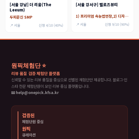
[서울 강남] 더 리움(The
[서울 강서구] 벨로즈뷰티
Leeum)
1) 프리미엄 속눈썹연장,2) 디자인 애니메연장
두피문신 SMP
📍 서울
신청 9/10 (90%)
📍 서울
신청 4/10 (40%)
원픽체험단 ⭐
리뷰 품질 검증 체험단 플랫폼
신뢰할 수 있는 리뷰 품질을 중심으로 선별된 체험단만 제공합니다. 블로그·인
스타 전문 체험단원이 모인 리뷰 중심 플랫폼입니다.
📧 help@onepick.kfsa.kr
검증된
체험단원 중심
원픽
큐레이션