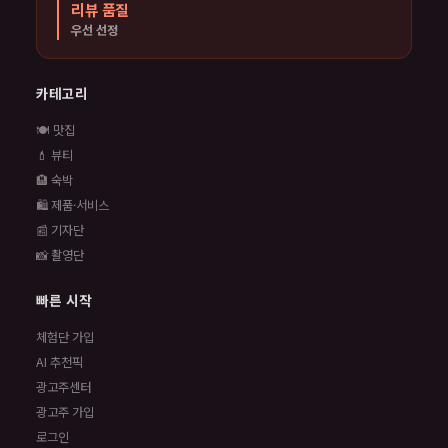
리뷰 품질
우선 선정
카테고리
🍽️ 맛집
💄 뷰티
🏨 숙박
🛍️ 제품·서비스
📰 기자단
📸 촬영단
빠른 시작
체험단 가입
AI 추천픽
광고주센터
광고주 가입
로그인