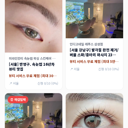
인디고네일 레푸스 삼성점
[서울 강남구] 발각질 완전 제거/
버블 스파/종아리 마사지 23만
미라인뷰티 속눈썹 왁싱 스킨케어 가산점
원 상당 (대리체험가능) 체험단
뷰티 서비스 무료 체험 (최대 5만원)
[서울] 반영구. 속눈썹 16년차
모집
뷰티 맛집
📍 서울
신청 0/10 (0%)
뷰티 서비스 무료 체험 (최대 30만원)
📍 서울
신청 0/10 (0%)
⏰ 마감임박