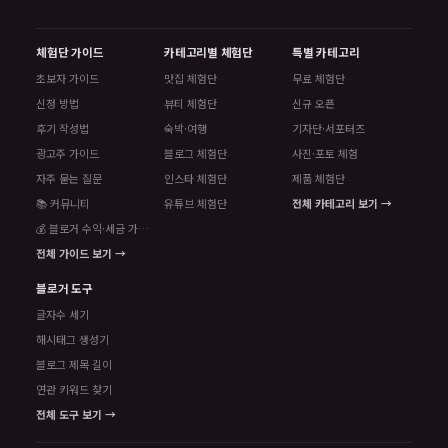
체험단 가이드
카테고리별 체험단
특별 카테고리
초보자 가이드
맛집 체험단
무료 체험단
신청 방법
뷰티 체험단
신규 오픈
후기 작성법
숙박·여행
기자단·서포터즈
광고주 가이드
블로그 체험단
사진·포토 체험
자주 묻는 질문
인스타 체험단
제품 체험단
📚 커뮤니티
유튜브 체험단
전체 카테고리 보기 →
💰 블로거 수익·세금 가이드
전체 가이드 보기 →
블로거 도구
글자수 세기
해시태그 생성기
블로그 제목 길이
연관 키워드 찾기
전체 도구 보기 →