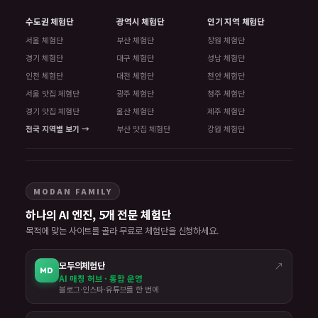
수도권 체험단
광역시 체험단
인기 지역 체험단
서울 체험단
부산 체험단
창원 체험단
경기 체험단
대구 체험단
성남 체험단
인천 체험단
대전 체험단
천안 체험단
서울 맛집 체험단
광주 체험단
청주 체험단
경기 맛집 체험단
울산 체험단
제주 체험단
전국 지역별 보기 →
부산 맛집 체험단
강원 체험단
MODAN FAMILY
하나의 AI 엔진, 5개 전문 체험단
목적에 맞는 사이트를 골라 무료로 체험단을 신청하세요.
모두의체험단
↗
MD
AI 매칭 허브 · 통합 운영
블로그·인스타·유튜브를 한 번에