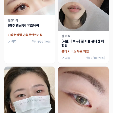
유즈아이
[광주 광산구] 유즈아이
1)속눈썹펌 2)펌포인트연장
결 서울
[서울 마포구] 결 서울 뷰티샵 체
📍 광주
신청 4/10 (40%)
험단
뷰티 서비스 무료 체험
📍 서울
신청 2/10 (20%)