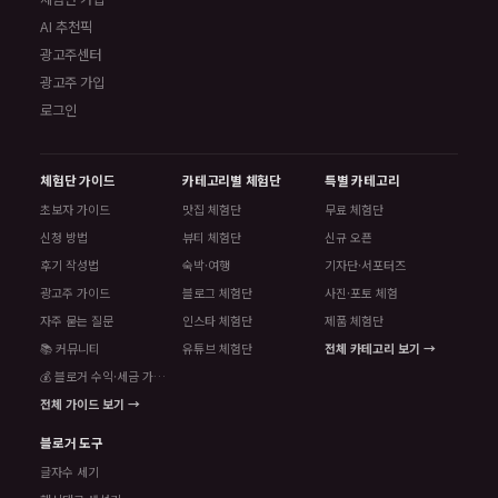
AI 추천픽
광고주센터
광고주 가입
로그인
체험단 가이드
카테고리별 체험단
특별 카테고리
초보자 가이드
맛집 체험단
무료 체험단
신청 방법
뷰티 체험단
신규 오픈
후기 작성법
숙박·여행
기자단·서포터즈
광고주 가이드
블로그 체험단
사진·포토 체험
자주 묻는 질문
인스타 체험단
제품 체험단
📚 커뮤니티
유튜브 체험단
전체 카테고리 보기 →
💰 블로거 수익·세금 가이드
전체 가이드 보기 →
블로거 도구
글자수 세기