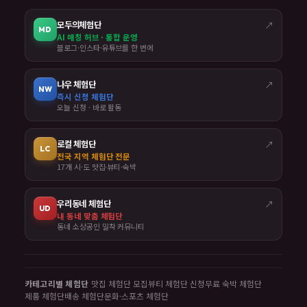
모두의체험단
↗
MD
AI 매칭 허브 · 통합 운영
블로그·인스타·유튜브를 한 번에
나우 체험단
↗
NW
즉시 신청 체험단
오늘 신청 · 바로 활동
로컬 체험단
↗
LC
전국 지역 체험단 전문
17개 시·도 맛집·뷰티·숙박
우리동네 체험단
↗
UD
내 동네 맞춤 체험단
동네 소상공인 밀착 커뮤니티
카테고리별 체험단
맛집 체험단 모집
뷰티 체험단 신청
무료 숙박 체험단
제품 체험단
배송 체험단
문화·스포츠 체험단