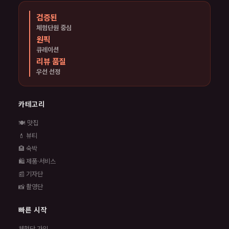
검증된
체험단원 중심
원픽
큐레이션
리뷰 품질
우선 선정
카테고리
🍽️ 맛집
💄 뷰티
🏨 숙박
🛍️ 제품·서비스
📰 기자단
📸 촬영단
빠른 시작
체험단 가입