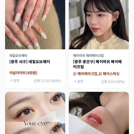
네일오브제이
헤이미쉬 헤어메이크업
[광주 서구] 네일오브제이
[광주 광산구] 헤이미쉬 헤어메
이크업
이달의아트(8만원)
1) 헤어메이크업,2) 페이스왁싱
📍 광주
신청 17/10 (100%)
📍 광주
신청 6/10 (60%)