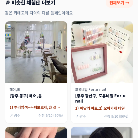
🔎 비슷한 체험단 더보기
전체보기 →
같은 카테고리·지역의 다른 캠페인이에요
헤어,봄
포유네일 For.u nail
[광주 동구] 헤어,봄
[광주 광산구] 포유네일 For.u
nail
1) 뿌리염색+두피보호제,2) 전체염색+크리닉,3) 크리닉
1) 이달의 아트,2) 오마카세 네일
📍 광주
신청 9/10 (90%)
📍 광주
신청 9/10 (90%)