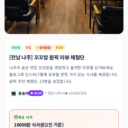
방문형
맛집
⚡ 상시모집
NEW
[전남 나주] 꼬꼬맘 원픽 리뷰 체험단
나주의 숨은 맛집 꼬꼬맘을 경험하고 솔직한 리뷰를 남겨보세요.
블로그와 인스타그램에 공유할 만한 가치 있는 식사를 제공합니다.
원픽 추천 체험단, 10명을 모집합니다.
🏪
꽃송이
📍 전남 나주시
👁 1038회 조회
💎 마스터
제공 내역
16000원 식사권(1인 기준)