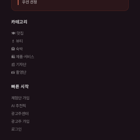
우선 선정
카테고리
🍽️ 맛집
💄 뷰티
🏨 숙박
🛍️ 제품·서비스
📰 기자단
📸 촬영단
빠른 시작
체험단 가입
AI 추천픽
광고주센터
광고주 가입
로그인