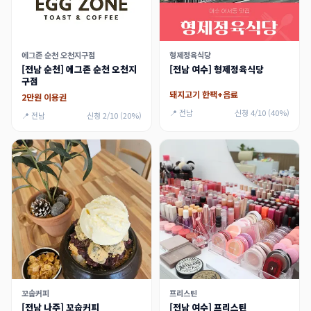
에그존 순천 오천지구점
형제정육식당
[전남 순천] 에그존 순천 오천지
[전남 여수] 형제정육식당
구점
돼지고기 한팩+음료
2만원 이용권
📍 전남
신청 4/10 (40%)
📍 전남
신청 2/10 (20%)
꼬숩커피
프리스틴
[전남 나주] 꼬숩커피
[전남 여수] 프리스틴