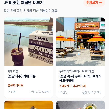
🔎 비슷한 체험단 더보기
전체보기 →
같은 카테고리·지역의 다른 캠페인이에요
카페 더뷰
퐁치커피익스프레스 목포석현점
[전남 나주] 카페 더뷰
[전남 목포] 퐁치커피익스프레스
목포석현점
음료&디저트
커피2잔 + 디저트 1개
📍 전남
신청 2/10 (20%)
📍 전남
신청 6/10 (60%)