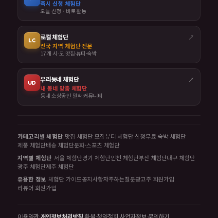
즉시 신청 체험단
오늘 신청 · 바로 활동
로컬 체험단
↗
LC
전국 지역 체험단 전문
17개 시·도 맛집·뷰티·숙박
우리동네 체험단
↗
UD
내 동네 맞춤 체험단
동네 소상공인 밀착 커뮤니티
카테고리별 체험단
맛집 체험단 모집
뷰티 체험단 신청
무료 숙박 체험단
제품 체험단
배송 체험단
문화·스포츠 체험단
지역별 체험단
서울 체험단
경기 체험단
인천 체험단
부산 체험단
대구 체험단
광주 체험단
제주 체험단
유용한 정보
체험단 가이드
공지사항
자주하는질문
광고주 회원가입
리뷰어 회원가입
이용약관
·
개인정보처리방침
·
환불·청약철회
·
사업자정보
·
문의하기