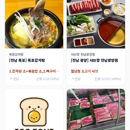
목포감자탕
샤브향 전남광양점
[전남 목포] 목포감자탕
[전남 광양] 샤브향 전남광양점
1.감자탕 소+볶음밥 소,2.뼈구이 소+볶음밥 소
월남쌈 소고기 샤브
📍 전남
신청 3/10 (30%)
📍 전남
신청 12/10 (100%)