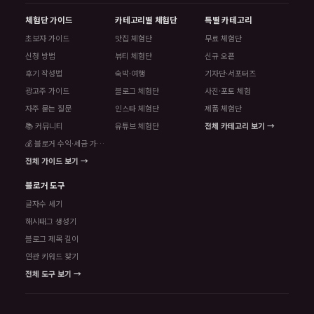
체험단 가이드
카테고리별 체험단
특별 카테고리
초보자 가이드
맛집 체험단
무료 체험단
신청 방법
뷰티 체험단
신규 오픈
후기 작성법
숙박·여행
기자단·서포터즈
광고주 가이드
블로그 체험단
사진·포토 체험
자주 묻는 질문
인스타 체험단
제품 체험단
📚 커뮤니티
유튜브 체험단
전체 카테고리 보기 →
💰 블로거 수익·세금 가이드
전체 가이드 보기 →
블로거 도구
글자수 세기
해시태그 생성기
블로그 제목 길이
연관 키워드 찾기
전체 도구 보기 →