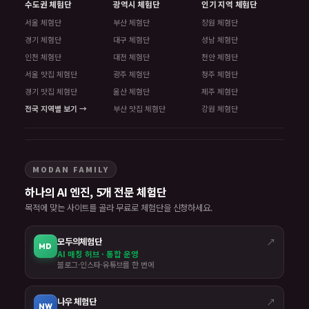
수도권 체험단
광역시 체험단
인기 지역 체험단
서울 체험단
부산 체험단
창원 체험단
경기 체험단
대구 체험단
성남 체험단
인천 체험단
대전 체험단
천안 체험단
서울 맛집 체험단
광주 체험단
청주 체험단
경기 맛집 체험단
울산 체험단
제주 체험단
전국 지역별 보기 →
부산 맛집 체험단
강원 체험단
MODAN FAMILY
하나의 AI 엔진, 5개 전문 체험단
목적에 맞는 사이트를 골라 무료로 체험단을 신청하세요.
모두의체험단
↗
MD
AI 매칭 허브 · 통합 운영
블로그·인스타·유튜브를 한 번에
나우 체험단
↗
NW