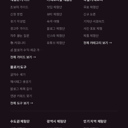
초보자 가이드
맛집 체험단
무료 체험단
신청 방법
뷰티 체험단
신규 오픈
후기 작성법
숙박·여행
기자단·서포터즈
광고주 가이드
블로그 체험단
사진·포토 체험
자주 묻는 질문
인스타 체험단
제품 체험단
📚 커뮤니티
유튜브 체험단
전체 카테고리 보기 →
💰 블로거 수익·세금 가이드
전체 가이드 보기 →
블로거 도구
글자수 세기
해시태그 생성기
블로그 제목 길이
연관 키워드 찾기
전체 도구 보기 →
수도권 체험단
광역시 체험단
인기 지역 체험단