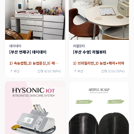
데이데이
리썰뷰티
[부산 연제구] 데이데이
[부산 수영] 리썰뷰티
1) 속눈썹펌,2) 눈썹문신,3) 메이크업
1) 브라질리언,2) 눈썹+헤어+이마
📍 부산
신청 8/10 (80%)
📍 부산
신청 3/10 (30%)