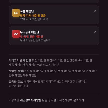
로컬 체험단
↗
LC
전국 지역 체험단 전문
17개 시·도 맛집·뷰티·숙박
우리동네 체험단
↗
UD
내 동네 맞춤 체험단
동네 소상공인 밀착 커뮤니티
카테고리별 체험단
맛집 체험단 모집
뷰티 체험단 신청
무료 숙박 체험단
제품 체험단
배송 체험단
문화·스포츠 체험단
지역별 체험단
서울 체험단
경기 체험단
인천 체험단
부산 체험단
대구 체험단
광주 체험단
제주 체험단
유용한 정보
체험단 가이드
공지사항
자주하는질문
광고주 회원가입
리뷰어 회원가입
이용약관
·
개인정보처리방침
·
환불·청약철회
·
사업자정보
·
문의하기