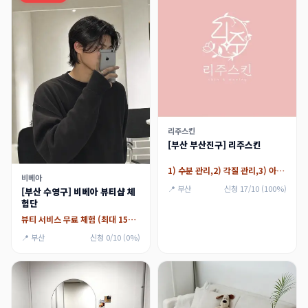
리주스킨
[부산 부산진구] 리주스킨
1) 수분 관리,2) 각질 관리,3) 아쿠아필
비베아
📍 부산
신청 17/10 (100%)
[부산 수영구] 비베아 뷰티샵 체
험단
뷰티 서비스 무료 체험 (최대 15만원)
📍 부산
신청 0/10 (0%)