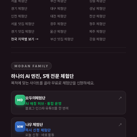
서울 체험단
부산 체험단
창원 체험단
경기 체험단
대구 체험단
성남 체험단
인천 체험단
대전 체험단
천안 체험단
서울 맛집 체험단
광주 체험단
청주 체험단
경기 맛집 체험단
울산 체험단
제주 체험단
전국 지역별 보기 →
부산 맛집 체험단
강원 체험단
MODAN FAMILY
하나의 AI 엔진, 5개 전문 체험단
목적에 맞는 사이트를 골라 무료로 체험단을 신청하세요.
모두의체험단
↗
MD
AI 매칭 허브 · 통합 운영
블로그·인스타·유튜브를 한 번에
나우 체험단
↗
NW
즉시 신청 체험단
오늘 신청 · 바로 활동