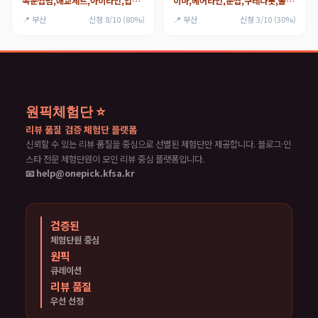
속눈썹펌,애교세트,아이라인,입술,헤어라인
이마,헤어라인,눈썹,구레나룻,볼,인중,턱_턱수염전체(x),뒷목
📍 부산
신청 8/10 (80%)
📍 부산
신청 3/10 (30%)
원픽체험단 ⭐
리뷰 품질 검증 체험단 플랫폼
신뢰할 수 있는 리뷰 품질을 중심으로 선별된 체험단만 제공합니다. 블로그·인
스타 전문 체험단원이 모인 리뷰 중심 플랫폼입니다.
📧 help@onepick.kfsa.kr
검증된
체험단원 중심
원픽
큐레이션
리뷰 품질
우선 선정