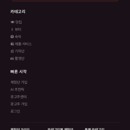
카테고리
🍽️ 맛집
💄 뷰티
🏨 숙박
🛍️ 제품·서비스
📰 기자단
📸 촬영단
빠른 시작
체험단 가입
AI 추천픽
광고주센터
광고주 가입
로그인
체험단 가이드
카테고리별 체험단
특별 카테고리