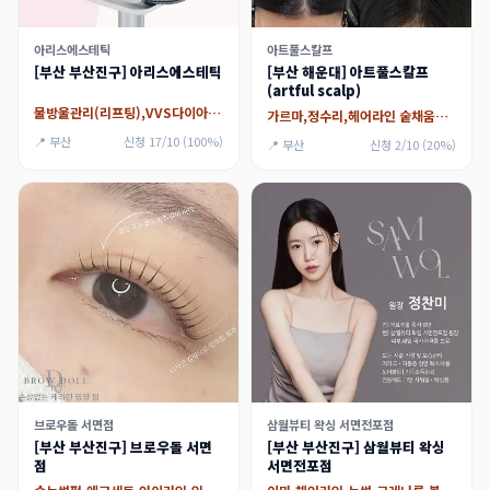
아리스에스테틱
아트풀스칼프
[부산 부산진구] 아리스에스테틱
[부산 해운대] 아트풀스칼프
(artful scalp)
물방울관리(리프팅),VVS다이아몬드 관리,웨딩케어(신부관리)
가르마,정수리,헤어라인 숱채움커버,미인점(매력)
📍 부산
신청 17/10 (100%)
📍 부산
신청 2/10 (20%)
브로우돌 서면점
삼월뷰티 왁싱 서면전포점
[부산 부산진구] 브로우돌 서면
[부산 부산진구] 삼월뷰티 왁싱
점
서면전포점