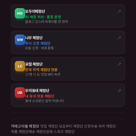
모두의체험단
↗
MD
AI 매칭 허브 · 통합 운영
블로그·인스타·유튜브를 한 번에
나우 체험단
↗
NW
즉시 신청 체험단
오늘 신청 · 바로 활동
로컬 체험단
↗
LC
전국 지역 체험단 전문
17개 시·도 맛집·뷰티·숙박
우리동네 체험단
↗
UD
내 동네 맞춤 체험단
동네 소상공인 밀착 커뮤니티
카테고리별 체험단
맛집 체험단 모집
뷰티 체험단 신청
무료 숙박 체험단
제품 체험단
배송 체험단
문화·스포츠 체험단