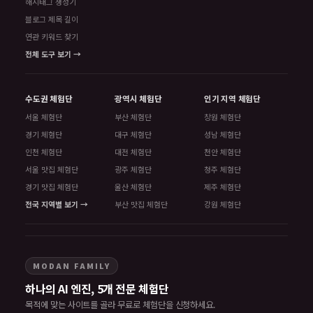
해시태그 생성기
블로그 제목 길이
연관 키워드 찾기
전체 도구 보기 →
수도권 체험단
광역시 체험단
인기 지역 체험단
서울 체험단
부산 체험단
창원 체험단
경기 체험단
대구 체험단
성남 체험단
인천 체험단
대전 체험단
천안 체험단
서울 맛집 체험단
광주 체험단
청주 체험단
경기 맛집 체험단
울산 체험단
제주 체험단
전국 지역별 보기 →
부산 맛집 체험단
강원 체험단
MODAN FAMILY
하나의 AI 엔진, 5개 전문 체험단
목적에 맞는 사이트를 골라 무료로 체험단을 신청하세요.