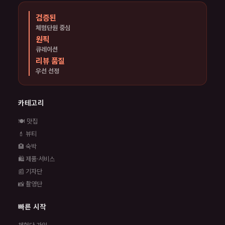
검증된
체험단원 중심
원픽
큐레이션
리뷰 품질
우선 선정
카테고리
🍽️ 맛집
💄 뷰티
🏨 숙박
🛍️ 제품·서비스
📰 기자단
📸 촬영단
빠른 시작