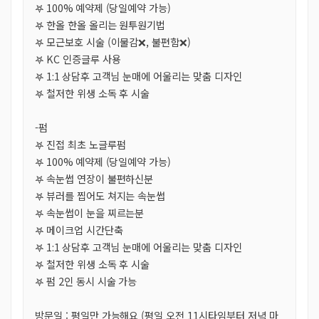
𖤐 100% 예약제 (당일예약 가능)
𖤐 한올 한올 올리는 원투원기법
𖤐 모근보호 시술 (이물감❌, 불편함❌)
𖤐 KC 인증글루 사용
𖤐 1:1 상담후 고객님 눈매에 어울리는 맞춤 디자인
𖤐 철저한 위생 소독 후 시술
-펌
𖤐 진접 최초 노글루펌
𖤐 100% 예약제 (당일예약 가능)
𖤐 속눈썹 연장이 불편하신분
𖤐 뷰러를 찝어도 쳐지는 속눈썹
𖤐 속눈썹이 눈을 찌르는분
𖤐 메이크업 시간단축
𖤐 1:1 상담후 고객님 눈매에 어울리는 맞춤 디자인
𖤐 철저한 위생 소독 후 시술
𖤐 펌 2인 동시 시술 가능
방문일 : 평일만 가능해요 (평일 오전 11시타임부터 저녁 마