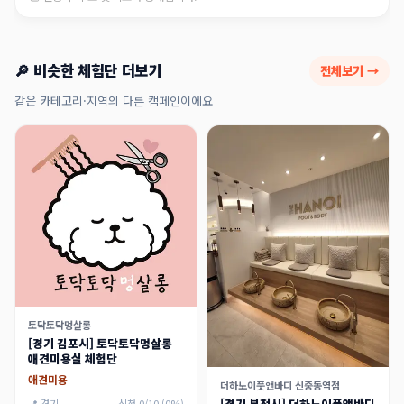
🔎 비슷한 체험단 더보기
전체보기 →
같은 카테고리·지역의 다른 캠페인이에요
토닥토닥멍살롱
[경기 김포시] 토닥토닥멍살롱
애견미용실 체험단
애견미용
더하노이풋앤바디 신중동역점
[경기 부천시] 더하노이풋앤바디
📍 경기
신청 0/10 (0%)