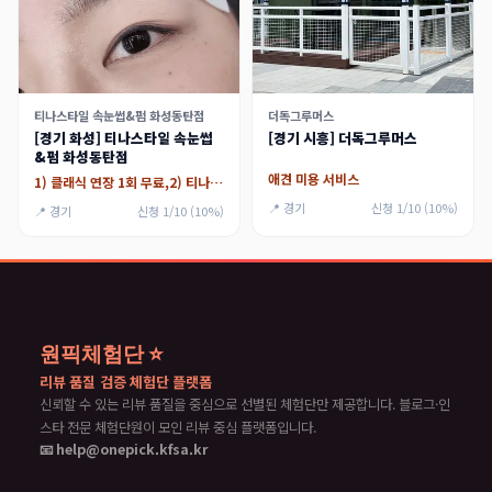
티나스타일 속눈썹&펌 화성동탄점
더독그루머스
[경기 화성] 티나스타일 속눈썹
[경기 시흥] 더독그루머스
&펌 화성동탄점
애견 미용 서비스
1) 클래식 연장 1회 무료,2) 티나래쉬리프트
📍 경기
신청 1/10 (10%)
📍 경기
신청 1/10 (10%)
원픽체험단 ⭐
리뷰 품질 검증 체험단 플랫폼
신뢰할 수 있는 리뷰 품질을 중심으로 선별된 체험단만 제공합니다. 블로그·인
스타 전문 체험단원이 모인 리뷰 중심 플랫폼입니다.
📧 help@onepick.kfsa.kr