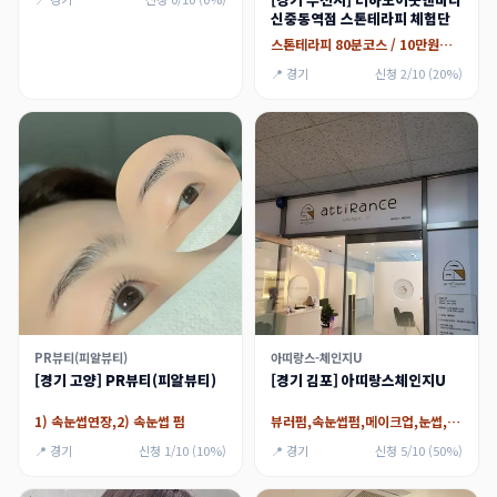
신중동역점 스톤테라피 체험단
스톤테라피 80분코스 / 10만원지원
📍 경기
신청 2/10 (20%)
PR뷰티(피알뷰티)
아띠랑스-체인지U
[경기 고양] PR뷰티(피알뷰티)
[경기 김포] 아띠랑스체인지U
1) 속눈썹연장,2) 속눈썹 펌
뷰러펌,속눈썹펌,메이크업,눈썹,아이라인
📍 경기
신청 1/10 (10%)
📍 경기
신청 5/10 (50%)