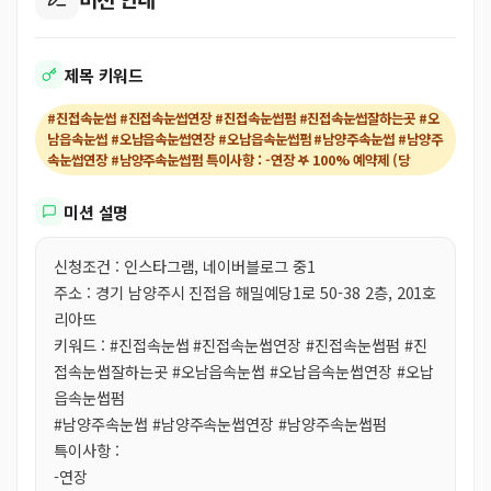
제목 키워드
#진접속눈썹 #진접속눈썹연장 #진접속눈썹펌 #진접속눈썹잘하는곳 #오
남읍속눈썹 #오납읍속눈썹연장 #오납읍속눈썹펌 #남양주속눈썹 #남양주
속눈썹연장 #남양주속눈썹펌 특이사항 : -연장 𖤐 100% 예약제 (당
미션 설명
신청조건 : 인스타그램, 네이버블로그 중1
주소 : 경기 남양주시 진접읍 해밀예당1로 50-38 2층, 201호
리아뜨
키워드 : #진접속눈썹 #진접속눈썹연장 #진접속눈썹펌 #진
접속눈썹잘하는곳 #오남읍속눈썹 #오납읍속눈썹연장 #오납
읍속눈썹펌
#남양주속눈썹 #남양주속눈썹연장 #남양주속눈썹펌
특이사항 :
-연장