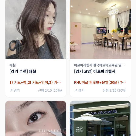
애설
아로마리헬시 한국아로마교육원 일산센터
[경기 부천] 애설
[경기 고양] 아로마리헬시
1) 커트+펌,2) 커트+염색,3) 커트+케어
R4U아로마 후면+온열(20분) 70분
📍 경기
신청 2/10 (20%)
📍 경기
신청 3/10 (30%)