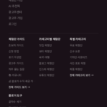
체험단 가입
AI 추천픽
광고주센터
광고주 가입
로그인
체험단 가이드
카테고리별 체험단
특별 카테고리
초보자 가이드
맛집 체험단
무료 체험단
신청 방법
뷰티 체험단
신규 오픈
후기 작성법
숙박·여행
기자단·서포터즈
광고주 가이드
블로그 체험단
사진·포토 체험
자주 묻는 질문
인스타 체험단
제품 체험단
📚 커뮤니티
유튜브 체험단
전체 카테고리 보기 →
💰 블로거 수익·세금 가이드
전체 가이드 보기 →
블로거 도구
글자수 세기