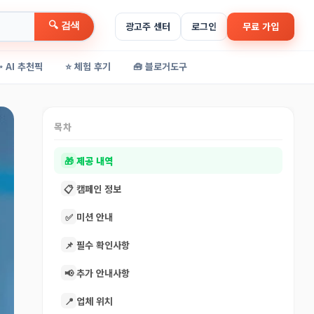
🔍 검색
광고주 센터
로그인
무료 가입
✨ AI 추천픽
⭐ 체험 후기
🧰 블로거도구
목차
🎁
제공 내역
📋
캠페인 정보
✅
미션 안내
📌
필수 확인사항
📢
추가 안내사항
📍
업체 위치