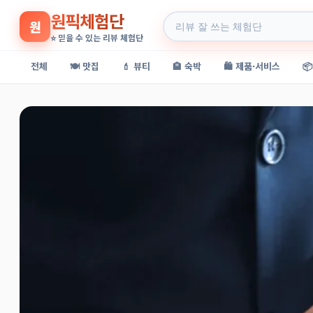
원픽체험단
원
⭐ 믿을 수 있는 리뷰 체험단
전체
🍽️ 맛집
💄 뷰티
🏨 숙박
🛍️ 제품·서비스
