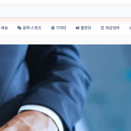
 배송
🎭 문화·스포츠
📰 기자단
📸 촬영단
⏰ 마감임박