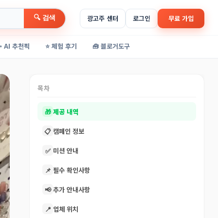
🔍 검색
광고주 센터
로그인
무료 가입
✨ AI 추천픽
⭐ 체험 후기
🧰 블로거도구
목차
🎁
제공 내역
📋
캠페인 정보
✅
미션 안내
📌
필수 확인사항
📢
추가 안내사항
📍
업체 위치