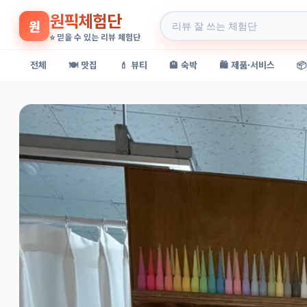
원픽체험단
원
⭐ 믿을 수 있는 리뷰 체험단
전체
🍽️ 맛집
💄 뷰티
🏨 숙박
🛍️ 제품·서비스
