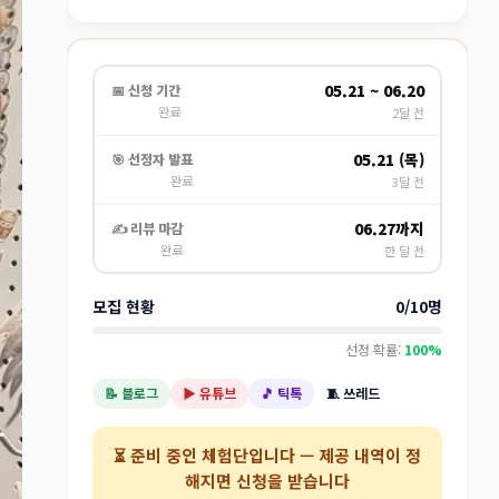
05.21 ~ 06.20
📅 신청 기간
완료
2달 전
05.21 (목)
🎯 선정자 발표
완료
3달 전
06.27까지
✍️ 리뷰 마감
완료
한 달 전
모집 현황
0/10명
선정 확률:
100%
📝 블로그
▶️ 유튜브
🎵 틱톡
🧵 쓰레드
⏳
준비 중인 체험단
입니다 — 제공 내역이 정
해지면 신청을 받습니다