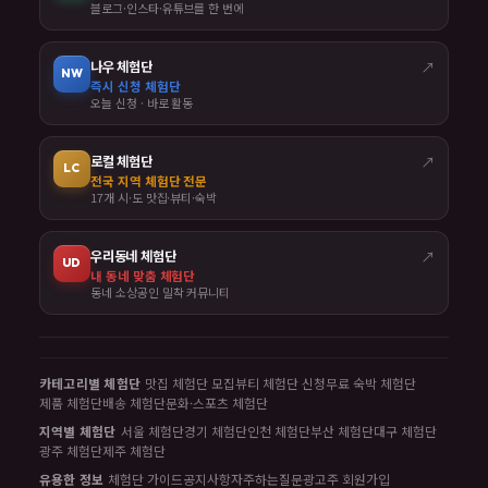
블로그·인스타·유튜브를 한 번에
나우 체험단
↗
NW
즉시 신청 체험단
오늘 신청 · 바로 활동
로컬 체험단
↗
LC
전국 지역 체험단 전문
17개 시·도 맛집·뷰티·숙박
우리동네 체험단
↗
UD
내 동네 맞춤 체험단
동네 소상공인 밀착 커뮤니티
카테고리별 체험단
맛집 체험단 모집
뷰티 체험단 신청
무료 숙박 체험단
제품 체험단
배송 체험단
문화·스포츠 체험단
지역별 체험단
서울 체험단
경기 체험단
인천 체험단
부산 체험단
대구 체험단
광주 체험단
제주 체험단
유용한 정보
체험단 가이드
공지사항
자주하는질문
광고주 회원가입