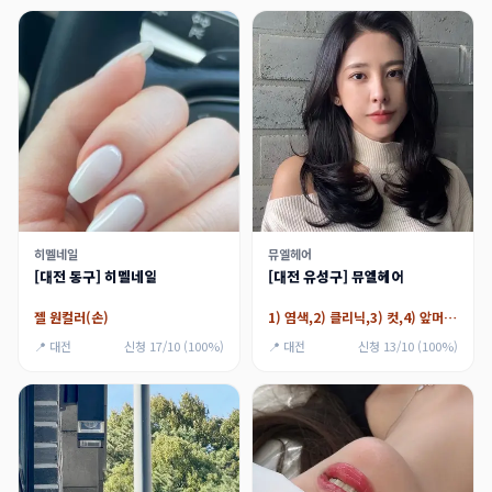
히멜네일
뮤엘헤어
[대전 동구] 히멜네일
[대전 유성구] 뮤엘헤어
젤 원컬러(손)
1) 염색,2) 클리닉,3) 컷,4) 앞머리펌,5) 뿌리펌
📍 대전
신청 17/10 (100%)
📍 대전
신청 13/10 (100%)