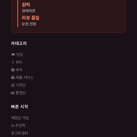
원픽
큐레이션
리뷰 품질
우선 선정
카테고리
🍽️ 맛집
💄 뷰티
🏨 숙박
🛍️ 제품·서비스
📰 기자단
📸 촬영단
빠른 시작
체험단 가입
AI 추천픽
광고주센터