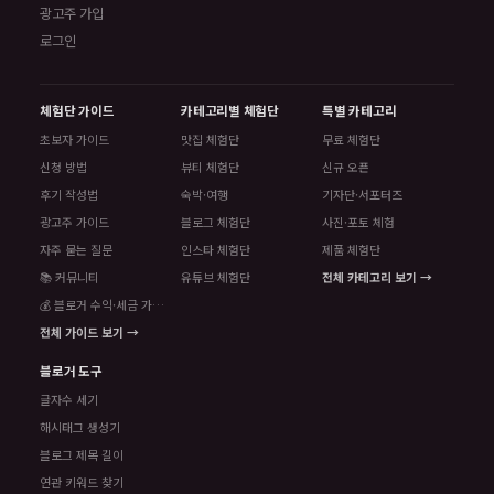
광고주 가입
로그인
체험단 가이드
카테고리별 체험단
특별 카테고리
초보자 가이드
맛집 체험단
무료 체험단
신청 방법
뷰티 체험단
신규 오픈
후기 작성법
숙박·여행
기자단·서포터즈
광고주 가이드
블로그 체험단
사진·포토 체험
자주 묻는 질문
인스타 체험단
제품 체험단
📚 커뮤니티
유튜브 체험단
전체 카테고리 보기 →
💰 블로거 수익·세금 가이드
전체 가이드 보기 →
블로거 도구
글자수 세기
해시태그 생성기
블로그 제목 길이
연관 키워드 찾기