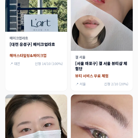
메이크업라흐
[대전 유성구] 메이크업라흐
헤어스타일링&메이크업
결 서울
[서울 마포구] 결 서울 뷰티샵 체
📍 대전
신청 14/10 (100%)
험단
뷰티 서비스 무료 체험
📍 서울
신청 2/10 (20%)