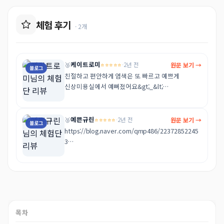
체험 후기
· 2개
케이트로미
⭐⭐⭐⭐⭐
원문 보기 →
🥉
·
2년 전
블로그
친절하고 편안하게 염색은 또 빠르고 예쁘게

신상미용실에서 예뻐졌어요&gt;_&lt;

https://blog.naver.com/kateromii/2237291444
10
예쁜규린
⭐⭐⭐⭐⭐
원문 보기 →
🥉
·
2년 전
블로그
https://blog.naver.com/qmp486/22372852245
3

꼼꼼하게 관리해주셔서 너무 좋았어요

감사합니다!
목차