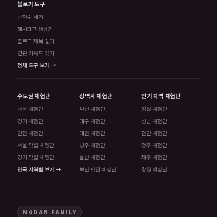
블로거 도구
글자수 세기
해시태그 생성기
블로그 제목 길이
연관 키워드 찾기
전체 도구 보기 →
수도권 체험단
광역시 체험단
인기 지역 체험단
서울 체험단
부산 체험단
창원 체험단
경기 체험단
대구 체험단
성남 체험단
인천 체험단
대전 체험단
천안 체험단
서울 맛집 체험단
광주 체험단
청주 체험단
경기 맛집 체험단
울산 체험단
제주 체험단
전국 지역별 보기 →
부산 맛집 체험단
강원 체험단
MODAN FAMILY