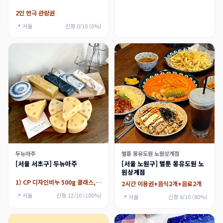
2인 연극 관람권
📍 서울
신청 0/10 (0%)
두뉴아주
벌툰 몽유도원 노원상계점
[서울 서초구] 두뉴아주
[서울 노원구] 벌툰 몽유도원 노
원상계점
1) CP 디자인비누 500g 클래스,2) 주방비누 500g 클래스
2시간 이용권+음식2개+음료2개
📍 서울
신청 12/10 (100%)
📍 서울
신청 8/10 (80%)