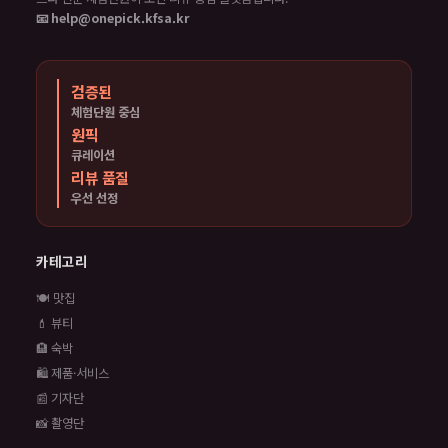
📧 help@onepick.kfsa.kr
검증된
체험단원 중심
원픽
큐레이션
리뷰 품질
우선 선정
카테고리
🍽️ 맛집
💄 뷰티
🏨 숙박
🛍️ 제품·서비스
📰 기자단
📸 촬영단