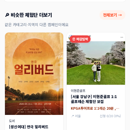
🔎 비슷한 체험단 더보기
전체보기 →
같은 카테고리·지역의 다른 캠페인이에요
⏰ 마감임박
이현준골프
[서울 강남구] 이현준골프 1:1
골프레슨 체험단 모집
KPGA투어프로 1:1레슨 20분 ,레슨후 개인연습 60분
📍 서울
신청 0/20 (0%)
도어
[성신여대] 연극 얼리버드