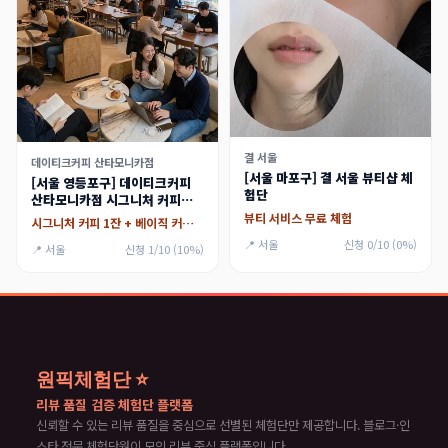
결 서울
데이티크커피 산타모니카점
[서울 마포구] 결 서울 뷰티샵 체
[서울 영등포구] 데이티크커피
험단
산타모니카점 시그니처 커피와
소금빵 맛집
뷰티 서비스 무료 체험
시그니처 커피 1잔 + 베이직 커피 1잔, 소금빵 1ea + 베이커리 1종
📍 서울
신청 0/10 (0%)
📍 서울
신청 1/10 (10%)
원픽체험단 ⭐
리뷰 품질 검증 체험단 플랫폼
신뢰할 수 있는 리뷰 품질을 중심으로 선별된 체험단만 제공합니다. 블로그·인
스타 전문 체험단원이 모인 리뷰 중심 플랫폼입니다.