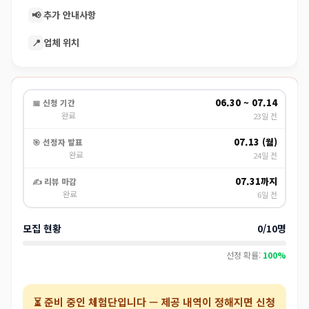
📢
추가 안내사항
📍
업체 위치
06.30 ~ 07.14
📅 신청 기간
완료
23일 전
07.13 (월)
🎯 선정자 발표
완료
24일 전
07.31까지
✍️ 리뷰 마감
완료
6일 전
모집 현황
0/10명
선정 확률:
100%
⏳
준비 중인 체험단
입니다 — 제공 내역이 정해지면 신청