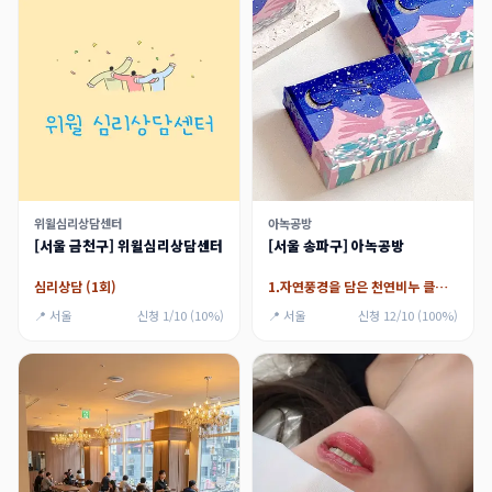
위윌심리상담센터
아녹공방
[서울 금천구] 위윌심리상담센터
[서울 송파구] 아녹공방
심리상담 (1회)
1.자연풍경을 담은 천연비누 클래스,2.큐티 케이크 천연비누,3.비비드 컬러 드로잉 마블비누,4.캐릭터 mp비누,5.보글보글 천연 입욕제,6.나만의 반려 화분 만들기,7.친환경 샴푸바 만들기
📍 서울
신청 1/10 (10%)
📍 서울
신청 12/10 (100%)