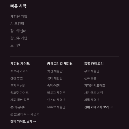
빠른 시작
체험단 가입
AI 추천픽
광고주센터
광고주 가입
로그인
체험단 가이드
카테고리별 체험단
특별 카테고리
초보자 가이드
맛집 체험단
무료 체험단
신청 방법
뷰티 체험단
신규 오픈
후기 작성법
숙박·여행
기자단·서포터즈
광고주 가이드
블로그 체험단
사진·포토 체험
자주 묻는 질문
인스타 체험단
제품 체험단
📚 커뮤니티
유튜브 체험단
전체 카테고리 보기 →
💰 블로거 수익·세금 가이드
전체 가이드 보기 →