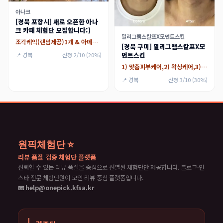
아나크
[경북 포항시] 새로 오픈한 아나
크 카페 체험단 모집합니다:)
밀리그램스칼프X모먼트스킨
조각케익(랜덤제공)1개 & 아메리카노 1잔
[경북 구미] 밀리그램스칼프X모
먼트스킨
📍 경북
신청 2/10 (20%)
1) 맞춤피부케어,2) 왁싱케어,3) 미인점/두피문신,4) 슈가링(여자브왁가능)
📍 경북
신청 3/10 (30%)
원픽체험단 ⭐
리뷰 품질 검증 체험단 플랫폼
신뢰할 수 있는 리뷰 품질을 중심으로 선별된 체험단만 제공합니다. 블로그·인
스타 전문 체험단원이 모인 리뷰 중심 플랫폼입니다.
📧 help@onepick.kfsa.kr