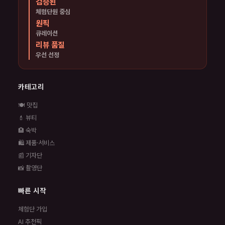
검증된
체험단원 중심
원픽
큐레이션
리뷰 품질
우선 선정
카테고리
🍽️ 맛집
💄 뷰티
🏨 숙박
🛍️ 제품·서비스
📰 기자단
📸 촬영단
빠른 시작
체험단 가입
AI 추천픽