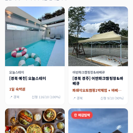
오늘스테이
어반파크캠핑장&바베큐
[경북 예천] 오늘스테이
[경북 경주] 어반파크캠핑장&바
베큐
1일 숙박권
파쇄석오토캠핑1박체험 + 바베큐텐트이용권(고기 제공X)
📍 경북
신청 116/10 (100%)
📍 경북
신청 9/10 (90%)
⏰ 마감임박