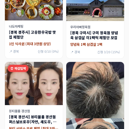
나도마케팅
우리아빠정육점
[경북 경주시] 고유한우국밥 맛
[경북 구미시] 구미 정육점 양념
집 체험단
육 삼겹살 각1팩씩 체험단 모집
1인 식사권 (최대 3만원 상당)
양념육 1팩 삼겹살 1팩
📍 경북
신청 0/10 (0%)
📍 경북
신청 3/20 (15%)
⏰ 마감임박
뷰티블룸 경산점
[경북 경산시] 뷰티블룸 경산점
퍼스널브로우(자연, 섀도우, 콤
보 눈썹) 체험단
뷰티 서비스 무료 체험 (최대 5만원)