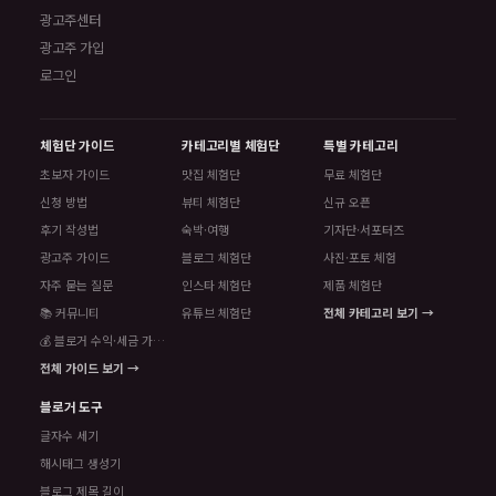
광고주센터
광고주 가입
로그인
체험단 가이드
카테고리별 체험단
특별 카테고리
초보자 가이드
맛집 체험단
무료 체험단
신청 방법
뷰티 체험단
신규 오픈
후기 작성법
숙박·여행
기자단·서포터즈
광고주 가이드
블로그 체험단
사진·포토 체험
자주 묻는 질문
인스타 체험단
제품 체험단
📚 커뮤니티
유튜브 체험단
전체 카테고리 보기 →
💰 블로거 수익·세금 가이드
전체 가이드 보기 →
블로거 도구
글자수 세기
해시태그 생성기
블로그 제목 길이