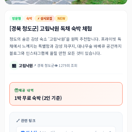
방문형
숙박
⚡ 상시모집
NEW
[경북 청도군] 고립낙원 독채 숙박 체험
청도의 숨은 감성 숙소 '고립낙원'을 원픽 추천합니다. 프라이빗 독
채에서 느껴지는 특별함과 감성 자쿠지, 대나무숲 바베큐 공간까지
블로그와 인스타그램에 올릴 만한 모든 것이 있습니다.
🏪
고립낙원
📍 경북 청도군
👁 1279회 조회
제공 내역
1박 무료 숙박 (2인 기준)
🔗 관련 링크