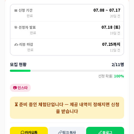
07.08 ~ 07.17
📅 신청 기간
완료
20일 전
07.18 (토)
🎯 선정자 발표
완료
19일 전
07.25까지
✍️ 리뷰 마감
완료
12일 전
모집 현황
2/11명
선정 확률:
100%
📷 인스타
⏳
준비 중인 체험단
입니다 — 제공 내역이 정해지면 신청
을 받습니다
카카오톡
링크 복사
블로그