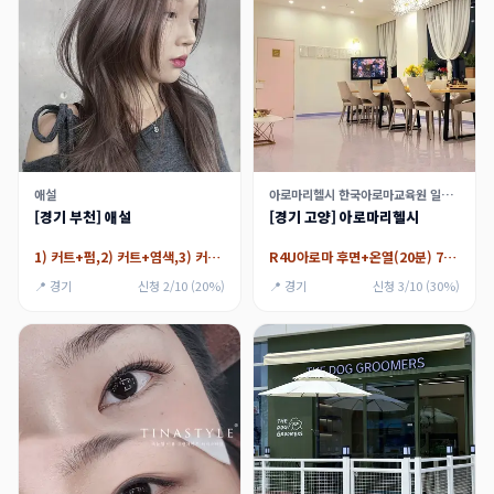
애설
아로마리헬시 한국아로마교육원 일산센터
[경기 부천] 애설
[경기 고양] 아로마리헬시
1) 커트+펌,2) 커트+염색,3) 커트+케어
R4U아로마 후면+온열(20분) 70분
📍 경기
신청 2/10 (20%)
📍 경기
신청 3/10 (30%)