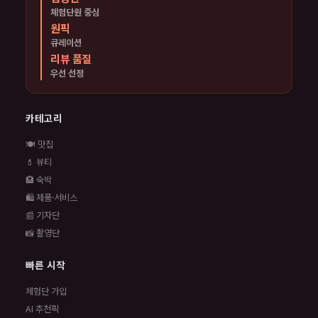
체험단원 중심
원픽
큐레이션
리뷰 품질
우선 선정
카테고리
🍽️ 맛집
💄 뷰티
🏨 숙박
🛍️ 제품·서비스
📰 기자단
📸 촬영단
빠른 시작
체험단 가입
AI 추천픽