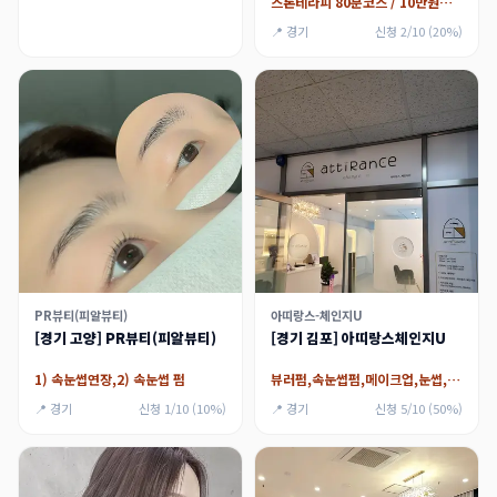
스톤테라피 80분코스 / 10만원지원
📍 경기
신청 2/10 (20%)
PR뷰티(피알뷰티)
아띠랑스-체인지U
[경기 고양] PR뷰티(피알뷰티)
[경기 김포] 아띠랑스체인지U
1) 속눈썹연장,2) 속눈썹 펌
뷰러펌,속눈썹펌,메이크업,눈썹,아이라인
📍 경기
신청 1/10 (10%)
📍 경기
신청 5/10 (50%)