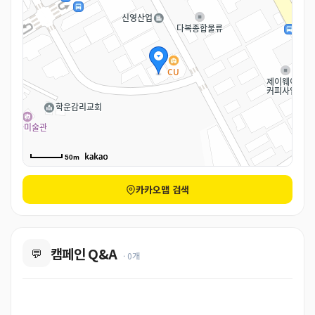
50m
카카오맵 검색
캠페인 Q&A
💬
· 0개