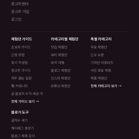
광고주센터
광고주 가입
로그인
체험단 가이드
카테고리별 체험단
특별 카테고리
초보자 가이드
맛집 체험단
무료 체험단
신청 방법
뷰티 체험단
신규 오픈
후기 작성법
숙박·여행
기자단·서포터즈
광고주 가이드
블로그 체험단
사진·포토 체험
자주 묻는 질문
인스타 체험단
제품 체험단
📚 커뮤니티
유튜브 체험단
전체 카테고리 보기 →
💰 블로거 수익·세금 가이드
전체 가이드 보기 →
블로거 도구
글자수 세기
해시태그 생성기
블로그 제목 길이