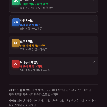
MD
AI 매칭 허브 · 통합 운영
블로그·인스타·유튜브를 한 번에
나우 체험단
↗
NW
즉시 신청 체험단
오늘 신청 · 바로 활동
로컬 체험단
↗
LC
전국 지역 체험단 전문
17개 시·도 맛집·뷰티·숙박
우리동네 체험단
↗
UD
내 동네 맞춤 체험단
동네 소상공인 밀착 커뮤니티
카테고리별 체험단
맛집 체험단 모집
뷰티 체험단 신청
무료 숙박 체험단
제품 체험단
배송 체험단
문화·스포츠 체험단
지역별 체험단
서울 체험단
경기 체험단
인천 체험단
부산 체험단
대구 체험단
광주 체험단
제주 체험단