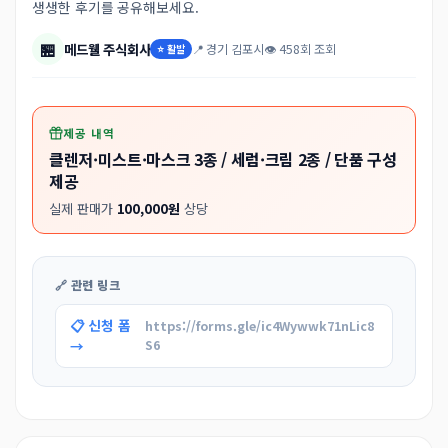
생생한 후기를 공유해보세요.
🏪
메드웰 주식회사
📍 경기 김포시
👁 458회 조회
⭐ 활발
제공 내역
클렌저·미스트·마스크 3종 / 세럼·크림 2종 / 단품 구성
제공
실제 판매가
100,000원
상당
🔗 관련 링크
📋 신청 폼
https://forms.gle/ic4Wywwk71nLic8
→
S6