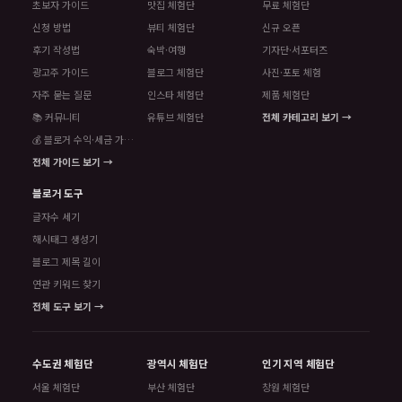
초보자 가이드
맛집 체험단
무료 체험단
신청 방법
뷰티 체험단
신규 오픈
후기 작성법
숙박·여행
기자단·서포터즈
광고주 가이드
블로그 체험단
사진·포토 체험
자주 묻는 질문
인스타 체험단
제품 체험단
📚 커뮤니티
유튜브 체험단
전체 카테고리 보기 →
💰 블로거 수익·세금 가이드
전체 가이드 보기 →
블로거 도구
글자수 세기
해시태그 생성기
블로그 제목 길이
연관 키워드 찾기
전체 도구 보기 →
수도권 체험단
광역시 체험단
인기 지역 체험단
서울 체험단
부산 체험단
창원 체험단