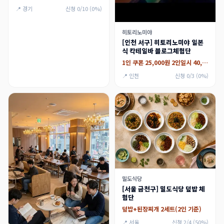
📍 경기
신청 0/10 (0%)
히토리노미야
[인천 서구] 히토리노미야 일본
식 칵테일바 블로그체험단
1인 쿠폰 25,000원 2인일시 40,000원
📍 인천
신청 0/3 (0%)
밀도식당
[서울 금천구] 밀도식당 덮밥 체
험단
덮밥+된장찌개 2세트(2인 기준)
📍 서울
신청 2/4 (50%)