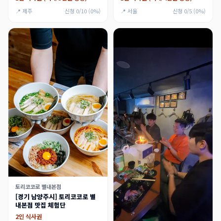
📍 제주
신청 0/10 (0%)
📍 서울
신청 0/5 (0%)
토리코코로 별내본점
[경기 남양주시] 토리코코로 별
내본점 맛집 체험단
2인 식사권