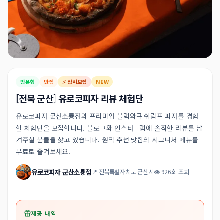
방문형
맛집
⚡ 상시모집
NEW
[전북 군산] 유로코피자 리뷰 체험단
유로코피자 군산소룡점의 프리미엄 블랙와규 쉬림프 피자를 경험
할 체험단을 모집합니다. 블로그와 인스타그램에 솔직한 리뷰를 남
겨주실 분들을 찾고 있습니다. 원픽 추천 맛집의 시그니처 메뉴를
무료로 즐겨보세요.
유로코피자 군산소룡점
📍 전북특별자치도 군산시
👁 926회 조회
제공 내역