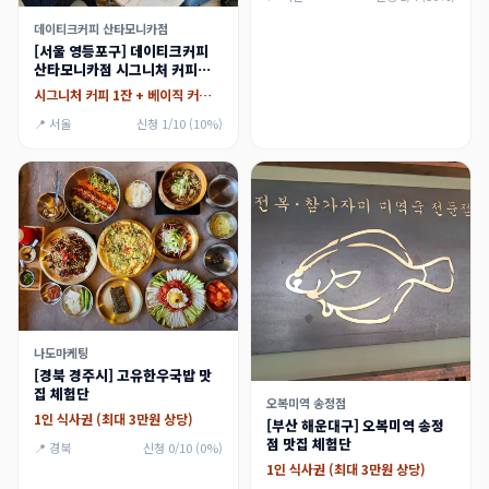
데이티크커피 산타모니카점
[서울 영등포구] 데이티크커피
산타모니카점 시그니처 커피와
소금빵 맛집
시그니처 커피 1잔 + 베이직 커피 1잔, 소금빵 1ea + 베이커리 1종
📍 서울
신청 1/10 (10%)
나도마케팅
[경북 경주시] 고유한우국밥 맛
집 체험단
오복미역 송정점
1인 식사권 (최대 3만원 상당)
[부산 해운대구] 오복미역 송정
점 맛집 체험단
📍 경북
신청 0/10 (0%)
1인 식사권 (최대 3만원 상당)