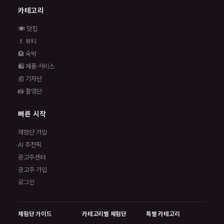
카테고리
🍽️ 맛집
💄 뷰티
🏨 숙박
🛍️ 제품·서비스
📰 기자단
📸 촬영단
빠른 시작
체험단 가입
AI 추천픽
광고주센터
광고주 가입
로그인
체험단 가이드
카테고리별 체험단
특별 카테고리