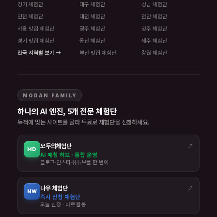
경기 체험단
대구 체험단
성남 체험단
인천 체험단
대전 체험단
천안 체험단
서울 맛집 체험단
광주 체험단
청주 체험단
경기 맛집 체험단
울산 체험단
제주 체험단
전국 지역별 보기 →
부산 맛집 체험단
강원 체험단
MODAN FAMILY
하나의 AI 엔진, 5개 전문 체험단
목적에 맞는 사이트를 골라 무료로 체험단을 신청하세요.
모두의체험단
↗
MD
AI 매칭 허브 · 통합 운영
블로그·인스타·유튜브를 한 번에
나우 체험단
↗
NW
즉시 신청 체험단
오늘 신청 · 바로 활동