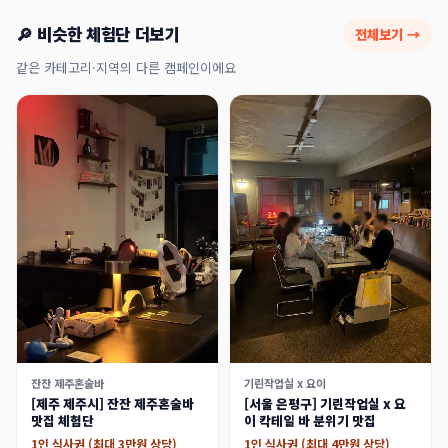
🔎 비슷한 체험단 더보기
전체보기 →
같은 카테고리·지역의 다른 캠페인이에요
잔잔 제주혼술바
기린작업실 x 요이
[제주 제주시] 잔잔 제주혼술바
[서울 은평구] 기린작업실 x 요
맛집 체험단
이 칵테일 바 분위기 맛집
1인 식사권 (최대 3만원 상당)
1인 식사권 (최대 4만원 상당)