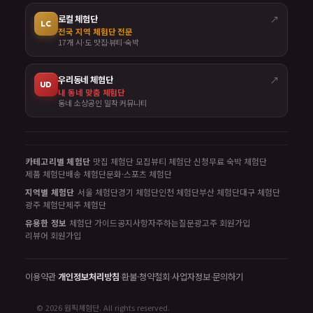
로컬 체험단
↗
LC
전국 지역 체험단 전문
17개 시·도 맛집·뷰티·숙박
우리동네 체험단
↗
UD
내 동네 맞춤 체험단
동네 소상공인 밀착 커뮤니티
카테고리별 체험단
맛집 체험단 모집
뷰티 체험단 신청
무료 숙박 체험단
제품 체험단
배송 체험단
문화·스포츠 체험단
지역별 체험단
서울 체험단
경기 체험단
인천 체험단
부산 체험단
대구 체험단
광주 체험단
제주 체험단
유용한 정보
체험단 가이드
공지사항
자주하는질문
광고주 회원가입
리뷰어 회원가입
이용약관
·
개인정보처리방침
·
환불·청약철회
·
사업자정보
·
문의하기
© 2026 원픽체험단. All rights reserved.