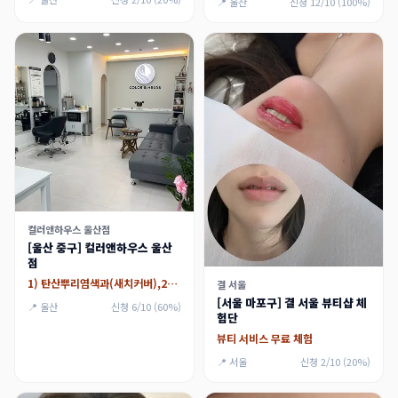
📍 울산
신청 12/10 (100%)
컬러앤하우스 울산점
[울산 중구] 컬러앤하우스 울산
점
1) 탄산뿌리염색과(새치커버),2) 모발클리닉
결 서울
[서울 마포구] 결 서울 뷰티샵 체
📍 울산
신청 6/10 (60%)
험단
뷰티 서비스 무료 체험
📍 서울
신청 2/10 (20%)