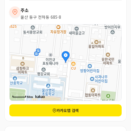
주소
울산 동구 전하동 685-8
50m
50m
카카오맵 검색