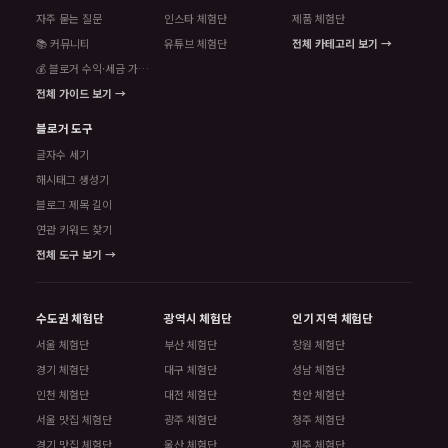
자주 묻는 질문
인스타 체험단
제품 체험단
📚 커뮤니티
유튜브 체험단
전체 카테고리 보기 →
💰 블로거 수익·세금 가이드
전체 가이드 보기 →
블로거 도구
글자수 세기
해시태그 생성기
블로그 제목 길이
연관 키워드 찾기
전체 도구 보기 →
수도권 체험단
광역시 체험단
인기 지역 체험단
서울 체험단
부산 체험단
창원 체험단
경기 체험단
대구 체험단
성남 체험단
인천 체험단
대전 체험단
천안 체험단
서울 맛집 체험단
광주 체험단
청주 체험단
경기 맛집 체험단
울산 체험단
제주 체험단