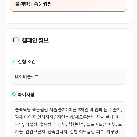
블랙틴팅 속눈썹펌
캠페인 정보
신청 조건
네이버블로그
특이사항
블랙틱팅 속눈썹펌 시술 불가: 최근 3개월 내 안과 눈 수술자,
펌제 테이프 알러지자 / 자연눈썹/섀도우눈썹 시술 불가: 피
부암, 백혈병, 혈우병, 임산부, 심한반흔, 켈로이드성 피부, 묘
기증, 간염보균자, 금속알러지, 심한 여드름성 피부, 지루성