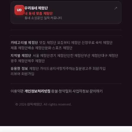
우리동네 체험단
↗
UD
내 동네 맞춤 체험단
동네 소상공인 밀착 커뮤니티
카테고리별 체험단
맛집 체험단 모집
뷰티 체험단 신청
무료 숙박 체험단
제품 체험단
배송 체험단
문화·스포츠 체험단
지역별 체험단
서울 체험단
경기 체험단
인천 체험단
부산 체험단
대구 체험단
광주 체험단
제주 체험단
유용한 정보
체험단 가이드
공지사항
자주하는질문
광고주 회원가입
리뷰어 회원가입
이용약관
·
개인정보처리방침
·
환불·청약철회
·
사업자정보
·
문의하기
© 2026 원픽체험단. All rights reserved.