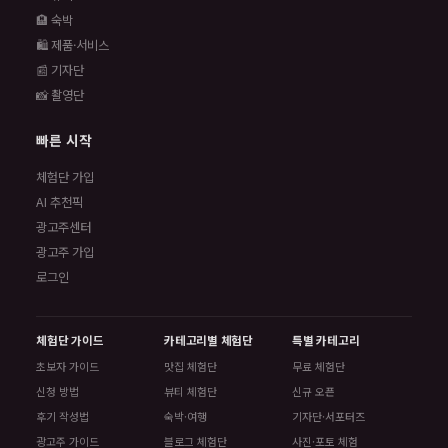
🏨 숙박
🛍️ 제품·서비스
📰 기자단
📸 촬영단
빠른 시작
체험단 가입
AI 추천픽
광고주센터
광고주 가입
로그인
체험단 가이드
카테고리별 체험단
특별 카테고리
초보자 가이드
맛집 체험단
무료 체험단
신청 방법
뷰티 체험단
신규 오픈
후기 작성법
숙박·여행
기자단·서포터즈
광고주 가이드
블로그 체험단
사진·포토 체험