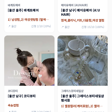
바게트헤어
에이유헤어 (AUHAIR)
[울산 울주] 바게트헤어
[울산 남구] 에이유헤어 (A:U
HAIR)
1) 남성펌,2) 여성셋팅펌 (탈색머리x)
염색,클리닉,커트,다운펌,여성 열펌
📍 울산
신청 2/10 (20%)
📍 울산
신청 15/10 (100%)
코디뷰티
그레이스뷰티네일샵
[울산 남구] 코디뷰티
[울산 울주] 그레이스뷰티네일샵
범서점
속눈썹펌
1) 젤원컬러(케어포함),2) 젤아트(케어포함)
📍 울산
신청 2/10 (20%)