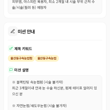
피부염, 아스피린 복용자, 최소 2개월 내 시술 부위 근처 수
술/시술(필러 등) 예정자
미션 안내
제목 키워드
울산동구속눈썹펌
울산동구속눈썹
미션 설명
※ 블랙틴팅 속눈썹펌 (시술 불가자)
최근 3개월이내 안과 눈 수술 하신분, 펌제 테이프 알러지 있
으신 분
※ 자연눈썹/섀도우눈썹 (시술 불가자)