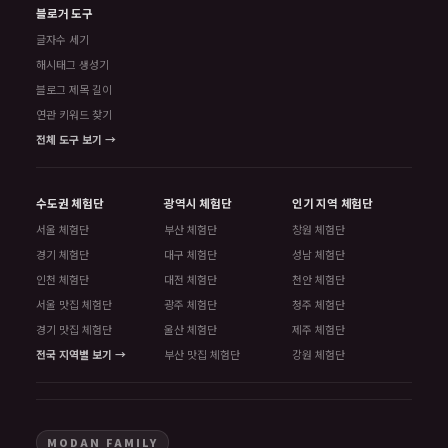
블로거 도구
글자수 세기
해시태그 생성기
블로그 제목 길이
연관 키워드 찾기
전체 도구 보기 →
수도권 체험단
광역시 체험단
인기 지역 체험단
서울 체험단
부산 체험단
창원 체험단
경기 체험단
대구 체험단
성남 체험단
인천 체험단
대전 체험단
천안 체험단
서울 맛집 체험단
광주 체험단
청주 체험단
경기 맛집 체험단
울산 체험단
제주 체험단
전국 지역별 보기 →
부산 맛집 체험단
강원 체험단
MODAN FAMILY