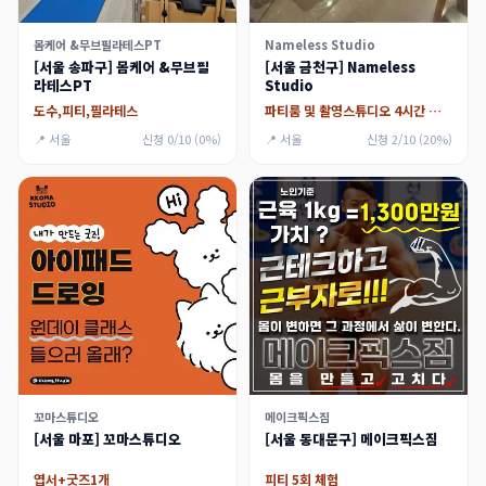
몸케어 &무브필라테스PT
Nameless Studio
[서울 송파구] 몸케어 &무브필
[서울 금천구] Nameless
라테스PT
Studio
도수,피티,필라테스
파티룸 및 촬영스튜디오 4시간 대여권
📍 서울
신청 0/10 (0%)
📍 서울
신청 2/10 (20%)
꼬마스튜디오
메이크픽스짐
[서울 마포] 꼬마스튜디오
[서울 동대문구] 메이크픽스짐
엽서+굿즈1개
피티 5회 체험