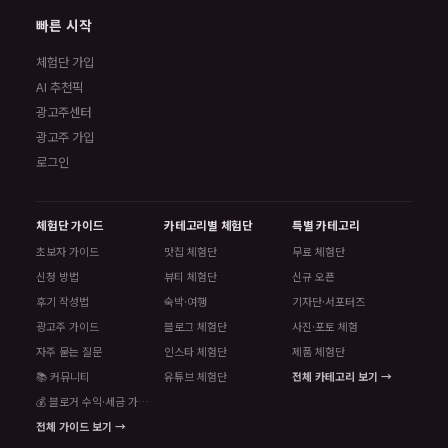
빠른 시작
체험단 가입
AI 추천픽
광고주센터
광고주 가입
로그인
체험단 가이드
카테고리별 체험단
특별 카테고리
초보자 가이드
맛집 체험단
무료 체험단
신청 방법
뷰티 체험단
신규 오픈
후기 작성법
숙박·여행
기자단·서포터즈
광고주 가이드
블로그 체험단
사진·포토 체험
자주 묻는 질문
인스타 체험단
제품 체험단
📚 커뮤니티
유튜브 체험단
전체 카테고리 보기 →
💰 블로거 수익·세금 가이드
전체 가이드 보기 →