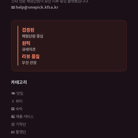
스타 전문 체험단원이 모인 리뷰 중심 플랫폼입니다.
📧 help@onepick.kfsa.kr
검증된
체험단원 중심
원픽
큐레이션
리뷰 품질
우선 선정
카테고리
🍽️ 맛집
💄 뷰티
🏨 숙박
🛍️ 제품·서비스
📰 기자단
📸 촬영단