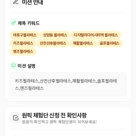
미션 안내
제목 키워드
마포구필라테스
상암동 필라테스
디지털미디어시티역 필라테스
키즈필라테스
산전산후필라테스
재활필라테스
골프필라테스
맨즈필라테스
미션 설명
키즈필라테스,산전산후필라테스,재활필라테스,골프필라테
스,맨즈필라테스
원픽 체험단 신청 전 확인사항
꼼꼼히 확인하고 원픽 체험단원이 되어보세요!