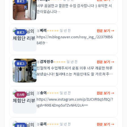
블로그
너무 꼼꼼한고 깔끔한 수업 감사합니다 :) 유익한 시
간이었습니다

리뷰

https://m.blog.naver.com/lingumundo/2238176
베리
⭐⭐⭐⭐⭐
원문 보기 →
🥉
·
일 년 전
블로그
40383
https://m.blog.naver.com/rosy_ing_/22379056
8459

차근차근 설명해주신 원장님 덕분에 재미있게 운동
했습니다:)
감자민주
⭐⭐⭐⭐⭐
원문 보기 →
🥉
·
일 년 전
블로그
친절하게 수업해주셔서 운동 이후 너무 개운한 하루 
보냈습니다! 필라테스는 처음인데도 잘 가르쳐 주셔
서 감사했습니다

https://m.blog.naver.com/kknickystar/2237664
94057
송이
⭐⭐⭐⭐⭐
원문 보기 →
🥉
·
일 년 전
인스타
https://www.instagram.com/p/DJCVR8qSf8Q/?
igsh=MXE4Zmp5aTZvNHU2cA==
윤리
⭐⭐⭐⭐⭐
원문 보기 →
🥉
·
일 년 전
블로그