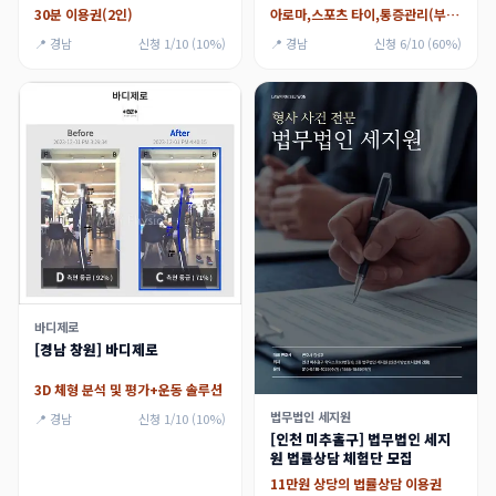
30분 이용권(2인)
아로마,스포츠 타이,통증관리(부위선택 가능),엘보 중 택1
📍 경남
신청 1/10 (10%)
📍 경남
신청 6/10 (60%)
바디제로
[경남 창원] 바디제로
3D 체형 분석 및 평가+운동 솔루션
법무법인 세지원
📍 경남
신청 1/10 (10%)
[인천 미추홀구] 법무법인 세지
원 법률상담 체험단 모집
11만원 상당의 법률상담 이용권