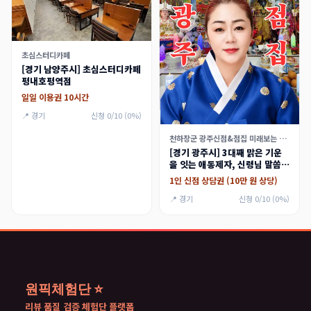
초심스터디카페
[경기 남양주시] 초심스터디카페
평내호평역점
일일 이용권 10시간
📍 경기
신청 0/10 (0%)
천하장군 광주신점&점집 미래보는 애동제자
[경기 광주시] 3대째 맑은 기운
을 잇는 애동제자, 신령님 말씀만
전하는 천하장군 신점 체험단
1인 신점 상담권 (10만 원 상당)
📍 경기
신청 0/10 (0%)
원픽체험단 ⭐
리뷰 품질 검증 체험단 플랫폼