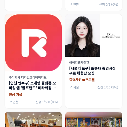
📍 인천
신청 0/5 (0%)
아이디랩사진관
[서울 마포구] 📸홍대 증명사진
무료 체험단 모집
주식회사 디자인크리에이티브
증명사진or프로필
[인천 연수구] 소개팅 플랫폼 모
📍 서울
신청 1/20 (5%)
바일 앱 '알프랜드' 베타회원 모
집
현금 지급
📍 인천
신청 1/500 (0%)