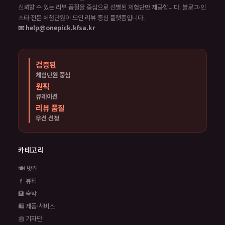
신뢰할 수 있는 리뷰 품질을 중심으로 선별된 체험단만 제공합니다. 블로그·인
스타 전문 체험단원이 모인 리뷰 중심 플랫폼입니다.
📧 help@onepick.kfsa.kr
검증된
체험단원 중심
원픽
큐레이션
리뷰 품질
우선 선정
카테고리
🍽️ 맛집
💄 뷰티
🏨 숙박
🛍️ 제품·서비스
📰 기자단