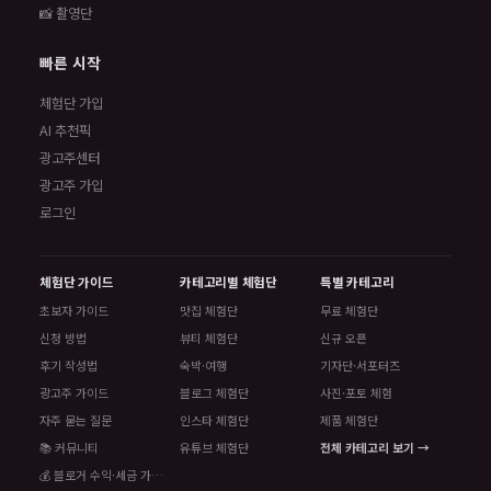
📸 촬영단
빠른 시작
체험단 가입
AI 추천픽
광고주센터
광고주 가입
로그인
체험단 가이드
카테고리별 체험단
특별 카테고리
초보자 가이드
맛집 체험단
무료 체험단
신청 방법
뷰티 체험단
신규 오픈
후기 작성법
숙박·여행
기자단·서포터즈
광고주 가이드
블로그 체험단
사진·포토 체험
자주 묻는 질문
인스타 체험단
제품 체험단
📚 커뮤니티
유튜브 체험단
전체 카테고리 보기 →
💰 블로거 수익·세금 가이드