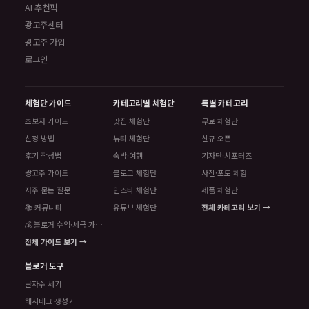
AI 추천픽
광고주센터
광고주 가입
로그인
체험단 가이드
카테고리별 체험단
특별 카테고리
초보자 가이드
맛집 체험단
무료 체험단
신청 방법
뷰티 체험단
신규 오픈
후기 작성법
숙박·여행
기자단·서포터즈
광고주 가이드
블로그 체험단
사진·포토 체험
자주 묻는 질문
인스타 체험단
제품 체험단
📚 커뮤니티
유튜브 체험단
전체 카테고리 보기 →
💰 블로거 수익·세금 가이드
전체 가이드 보기 →
블로거 도구
글자수 세기
해시태그 생성기