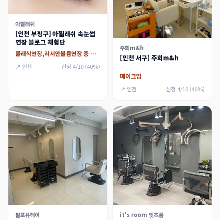
아찔래쉬
[인천 부평구] 아찔래쉬 속눈썹
연장 블로그 체험단
주희m&h
클래식연장,러시안볼륨연장 중 택 1
[인천 서구] 주희m&h
📍 인천
신청 4/10 (40%)
메이크업
📍 인천
신청 4/10 (40%)
필포유헤어
it's room 잇츠룸