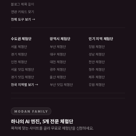
블로그 제목 길이
연관 키워드 찾기
전체 도구 보기 →
수도권 체험단
광역시 체험단
인기 지역 체험단
서울 체험단
부산 체험단
창원 체험단
경기 체험단
대구 체험단
성남 체험단
인천 체험단
대전 체험단
천안 체험단
서울 맛집 체험단
광주 체험단
청주 체험단
경기 맛집 체험단
울산 체험단
제주 체험단
전국 지역별 보기 →
부산 맛집 체험단
강원 체험단
MODAN FAMILY
하나의 AI 엔진, 5개 전문 체험단
목적에 맞는 사이트를 골라 무료로 체험단을 신청하세요.