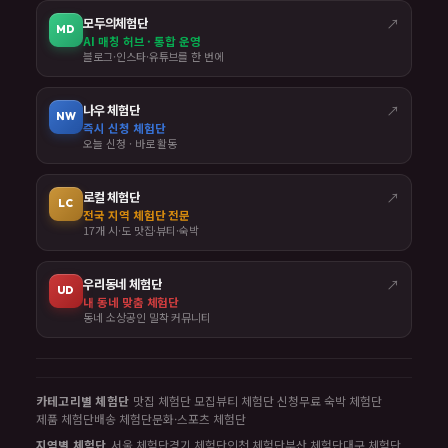
모두의체험단
↗
MD
AI 매칭 허브 · 통합 운영
블로그·인스타·유튜브를 한 번에
나우 체험단
↗
NW
즉시 신청 체험단
오늘 신청 · 바로 활동
로컬 체험단
↗
LC
전국 지역 체험단 전문
17개 시·도 맛집·뷰티·숙박
우리동네 체험단
↗
UD
내 동네 맞춤 체험단
동네 소상공인 밀착 커뮤니티
카테고리별 체험단
맛집 체험단 모집
뷰티 체험단 신청
무료 숙박 체험단
제품 체험단
배송 체험단
문화·스포츠 체험단
지역별 체험단
서울 체험단
경기 체험단
인천 체험단
부산 체험단
대구 체험단