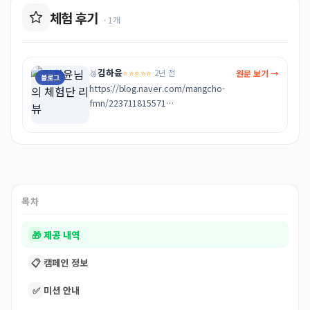
체험 후기
· 1개
김하윤
⭐⭐⭐⭐⭐
원문 보기 →
🥉
·
2년 전
블로그
https://blog.naver.com/mangcho-
fmn/223711815571

덕분에 부드러운 머릿결 얻고 갑니다. 향후 케어법도 
상세히 알려주셔서 감사합니다!
목차
🎁
제공 내역
📋
캠페인 정보
✅
미션 안내