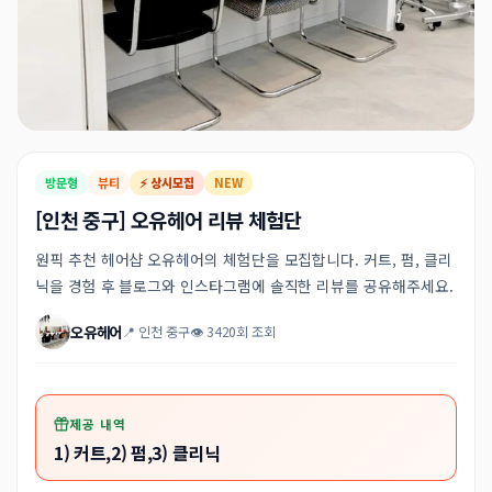
방문형
뷰티
⚡ 상시모집
NEW
[인천 중구] 오유헤어 리뷰 체험단
원픽 추천 헤어샵 오유헤어의 체험단을 모집합니다. 커트, 펌, 클리
닉을 경험 후 블로그와 인스타그램에 솔직한 리뷰를 공유해주세요.
오유헤어
📍 인천 중구
👁 3420회 조회
제공 내역
1) 커트,2) 펌,3) 클리닉