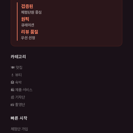
검증된
체험단원 중심
원픽
큐레이션
리뷰 품질
우선 선정
카테고리
🍽️ 맛집
💄 뷰티
🏨 숙박
🛍️ 제품·서비스
📰 기자단
📸 촬영단
빠른 시작
체험단 가입