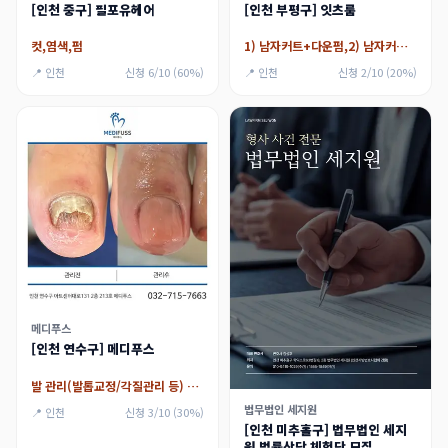
[인천 중구] 필포유헤어
[인천 부평구] 잇츠룸
컷,염색,펌
1) 남자커트+다운펌,2) 남자커트+전체염색(뿌리 가능),3) 여자커트+클리닉,4)여자커트+전체염색(뿌리 가능)
📍 인천
신청 6/10 (60%)
📍 인천
신청 2/10 (20%)
메디푸스
[인천 연수구] 메디푸스
발 관리(발톱교정/각질관리 등) 15만원 이용권
법무법인 세지원
📍 인천
신청 3/10 (30%)
[인천 미추홀구] 법무법인 세지
원 법률상담 체험단 모집