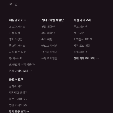
로그인
체험단 가이드
카테고리별 체험단
특별 카테고리
초보자 가이드
맛집 체험단
무료 체험단
신청 방법
뷰티 체험단
신규 오픈
후기 작성법
숙박·여행
기자단·서포터즈
광고주 가이드
블로그 체험단
사진·포토 체험
자주 묻는 질문
인스타 체험단
제품 체험단
📚 커뮤니티
유튜브 체험단
전체 카테고리 보기 →
💰 블로거 수익·세금 가이드
전체 가이드 보기 →
블로거 도구
글자수 세기
해시태그 생성기
블로그 제목 길이
연관 키워드 찾기
전체 도구 보기 →