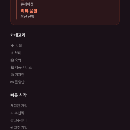
큐레이션
리뷰 품질
우선 선정
카테고리
🍽️ 맛집
💄 뷰티
🏨 숙박
🛍️ 제품·서비스
📰 기자단
📸 촬영단
빠른 시작
체험단 가입
AI 추천픽
광고주센터
광고주 가입