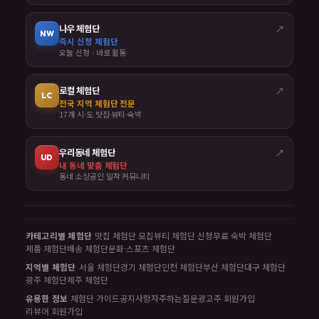
나우 체험단
↗
NW
즉시 신청 체험단
오늘 신청 · 바로 활동
로컬 체험단
↗
LC
전국 지역 체험단 전문
17개 시·도 맛집·뷰티·숙박
우리동네 체험단
↗
UD
내 동네 맞춤 체험단
동네 소상공인 밀착 커뮤니티
카테고리별 체험단
맛집 체험단 모집
뷰티 체험단 신청
무료 숙박 체험단
제품 체험단
배송 체험단
문화·스포츠 체험단
지역별 체험단
서울 체험단
경기 체험단
인천 체험단
부산 체험단
대구 체험단
광주 체험단
제주 체험단
유용한 정보
체험단 가이드
공지사항
자주하는질문
광고주 회원가입
리뷰어 회원가입