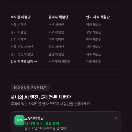
수도권 체험단
광역시 체험단
인기 지역 체험단
서울 체험단
부산 체험단
창원 체험단
경기 체험단
대구 체험단
성남 체험단
인천 체험단
대전 체험단
천안 체험단
서울 맛집 체험단
광주 체험단
청주 체험단
경기 맛집 체험단
울산 체험단
제주 체험단
전국 지역별 보기 →
부산 맛집 체험단
강원 체험단
MODAN FAMILY
하나의 AI 엔진, 5개 전문 체험단
목적에 맞는 사이트를 골라 무료로 체험단을 신청하세요.
모두의체험단
↗
MD
AI 매칭 허브 · 통합 운영
블로그·인스타·유튜브를 한 번에