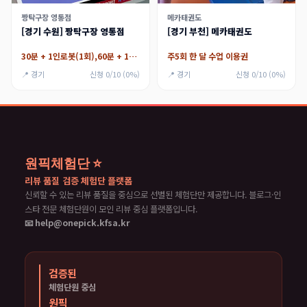
짱탁구장 영통점
메카태권도
[경기 수원] 짱탁구장 영통점
[경기 부천] 메카태권도
30분 + 1인로봇(1회),60분 + 1인로봇(1회)
주5회 한 달 수업 이용권
📍 경기
신청 0/10 (0%)
📍 경기
신청 0/10 (0%)
원픽체험단 ⭐
리뷰 품질 검증 체험단 플랫폼
신뢰할 수 있는 리뷰 품질을 중심으로 선별된 체험단만 제공합니다. 블로그·인
스타 전문 체험단원이 모인 리뷰 중심 플랫폼입니다.
📧 help@onepick.kfsa.kr
검증된
체험단원 중심
원픽