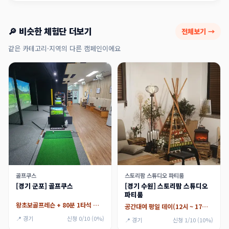
🔎 비슷한 체험단 더보기
전체보기 →
같은 카테고리·지역의 다른 캠페인이에요
골프쿠스
스토리팜 스튜디오 파티룸
[경기 군포] 골프쿠스
[경기 수원] 스토리팜 스튜디오
파티룸
왕초보골프레슨 + 80분 1타석 최대2인 그룹시설 이용
공간대여 평일 데이(12시 ~ 17시),공간대여 평일 나잇 (18시 ~ 02시),공간대여 주말 데이 (12시 ~ 17시)
📍 경기
신청 0/10 (0%)
📍 경기
신청 1/10 (10%)