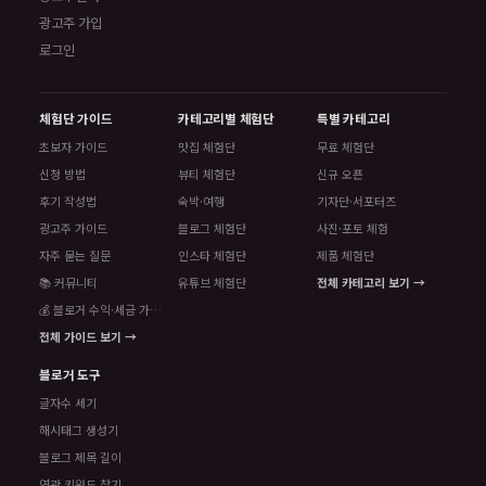
광고주 가입
로그인
체험단 가이드
카테고리별 체험단
특별 카테고리
초보자 가이드
맛집 체험단
무료 체험단
신청 방법
뷰티 체험단
신규 오픈
후기 작성법
숙박·여행
기자단·서포터즈
광고주 가이드
블로그 체험단
사진·포토 체험
자주 묻는 질문
인스타 체험단
제품 체험단
📚 커뮤니티
유튜브 체험단
전체 카테고리 보기 →
💰 블로거 수익·세금 가이드
전체 가이드 보기 →
블로거 도구
글자수 세기
해시태그 생성기
블로그 제목 길이
연관 키워드 찾기