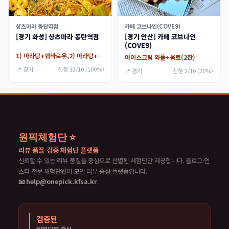
샹츠마라 동탄역점
카페 코브나인(COVE9)
[경기 화성] 샹츠마라 동탄역점
[경기 안산] 카페 코브나인
(COVE9)
1) 마라탕+꿔바로우,2) 마라탕+크림새우(깐풍새우),3) 마라샹궈+꿔바로우,4) 마라샹궈+크림새우(깐풍새우)
아이스크림 와플+음료(2잔)
📍 경기
신청 13/10 (100%)
📍 경기
신청 2/10 (20%)
원픽체험단 ⭐
리뷰 품질 검증 체험단 플랫폼
신뢰할 수 있는 리뷰 품질을 중심으로 선별된 체험단만 제공합니다. 블로그·인
스타 전문 체험단원이 모인 리뷰 중심 플랫폼입니다.
📧 help@onepick.kfsa.kr
검증된