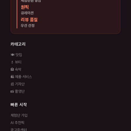
체험단원 중심
원픽
큐레이션
리뷰 품질
우선 선정
카테고리
🍽️ 맛집
💄 뷰티
🏨 숙박
🛍️ 제품·서비스
📰 기자단
📸 촬영단
빠른 시작
체험단 가입
AI 추천픽
광고주센터