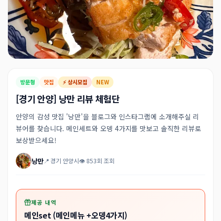
방문형
맛집
⚡ 상시모집
NEW
[경기 안양] 낭만 리뷰 체험단
안양의 감성 맛집 '낭만'을 블로그와 인스타그램에 소개해주실 리
뷰어를 찾습니다. 메인세트와 오뎅 4가지를 맛보고 솔직한 리뷰로
보상받으세요!
낭만
📍 경기 안양시
👁 853회 조회
제공 내역
메인set (메인메뉴 +오뎅4가지)