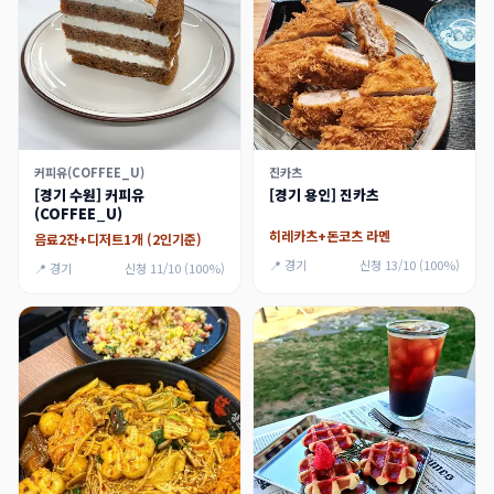
커피유(COFFEE_U)
진카츠
[경기 수원] 커피유
[경기 용인] 진카츠
(COFFEE_U)
히레카츠+돈코츠 라멘
음료2잔+디저트1개 (2인기준)
📍 경기
신청 13/10 (100%)
📍 경기
신청 11/10 (100%)