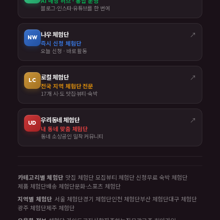
AI 매칭 허브 · 통합 운영
블로그·인스타·유튜브를 한 번에
나우 체험단
↗
NW
즉시 신청 체험단
오늘 신청 · 바로 활동
로컬 체험단
↗
LC
전국 지역 체험단 전문
17개 시·도 맛집·뷰티·숙박
우리동네 체험단
↗
UD
내 동네 맞춤 체험단
동네 소상공인 밀착 커뮤니티
카테고리별 체험단
맛집 체험단 모집
뷰티 체험단 신청
무료 숙박 체험단
제품 체험단
배송 체험단
문화·스포츠 체험단
지역별 체험단
서울 체험단
경기 체험단
인천 체험단
부산 체험단
대구 체험단
광주 체험단
제주 체험단