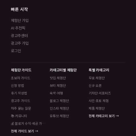
빠른 시작
체험단 가입
AI 추천픽
광고주센터
광고주 가입
로그인
체험단 가이드
카테고리별 체험단
특별 카테고리
초보자 가이드
맛집 체험단
무료 체험단
신청 방법
뷰티 체험단
신규 오픈
후기 작성법
숙박·여행
기자단·서포터즈
광고주 가이드
블로그 체험단
사진·포토 체험
자주 묻는 질문
인스타 체험단
제품 체험단
📚 커뮤니티
유튜브 체험단
전체 카테고리 보기 →
💰 블로거 수익·세금 가이드
전체 가이드 보기 →