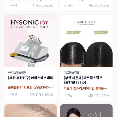
📍 부산
신청 8/10 (80%)
📍 부산
신청 3/10 (30%)
아리스에스테틱
아트풀스칼프
[부산 부산진구] 아리스에스테틱
[부산 해운대] 아트풀스칼프
(artful scalp)
물방울관리(리프팅),VVS다이아몬드 관리,웨딩케어(신부관리)
가르마,정수리,헤어라인 숱채움커버,미인점(매력)
📍 부산
신청 17/10 (100%)
📍 부산
신청 2/10 (20%)