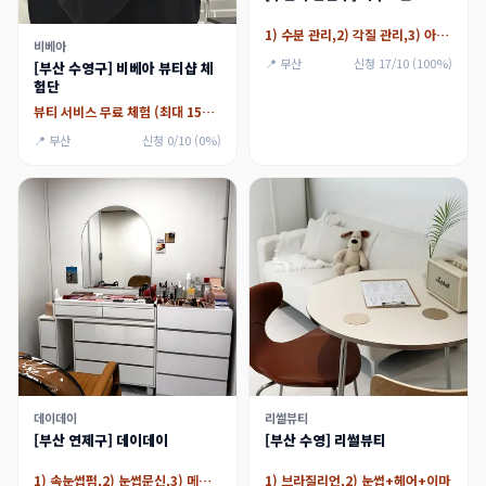
1) 수분 관리,2) 각질 관리,3) 아쿠아필
비베아
📍 부산
신청 17/10 (100%)
[부산 수영구] 비베아 뷰티샵 체
험단
뷰티 서비스 무료 체험 (최대 15만원)
📍 부산
신청 0/10 (0%)
데이데이
리썰뷰티
[부산 연제구] 데이데이
[부산 수영] 리썰뷰티
1) 속눈썹펌,2) 눈썹문신,3) 메이크업
1) 브라질리언,2) 눈썹+헤어+이마