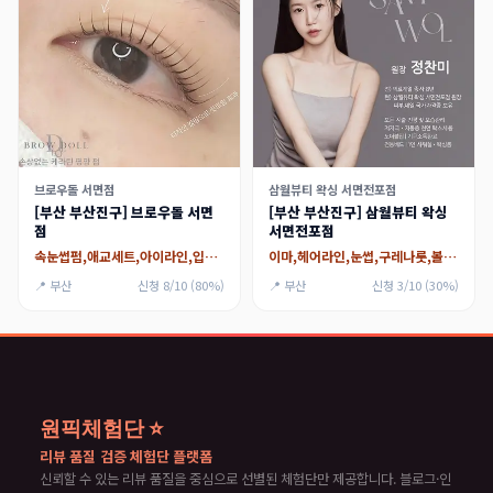
브로우돌 서면점
삼월뷰티 왁싱 서면전포점
[부산 부산진구] 브로우돌 서면
[부산 부산진구] 삼월뷰티 왁싱
점
서면전포점
속눈썹펌,애교세트,아이라인,입술,헤어라인
이마,헤어라인,눈썹,구레나룻,볼,인중,턱_턱수염전체(x),뒷목
📍 부산
신청 8/10 (80%)
📍 부산
신청 3/10 (30%)
원픽체험단 ⭐
리뷰 품질 검증 체험단 플랫폼
신뢰할 수 있는 리뷰 품질을 중심으로 선별된 체험단만 제공합니다. 블로그·인