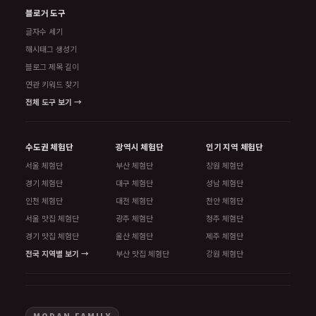
블로거 도구
글자수 세기
해시태그 생성기
블로그 제목 길이
연관 키워드 찾기
전체 도구 보기 →
수도권 체험단
광역시 체험단
인기 지역 체험단
서울 체험단
부산 체험단
창원 체험단
경기 체험단
대구 체험단
성남 체험단
인천 체험단
대전 체험단
천안 체험단
서울 맛집 체험단
광주 체험단
청주 체험단
경기 맛집 체험단
울산 체험단
제주 체험단
전국 지역별 보기 →
부산 맛집 체험단
강원 체험단
MODAN FAMILY