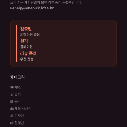
스타 전문 체험단원이 모인 리뷰 중심 플랫폼입니다.
📧 help@onepick.kfsa.kr
검증된
체험단원 중심
원픽
큐레이션
리뷰 품질
우선 선정
카테고리
🍽️ 맛집
💄 뷰티
🏨 숙박
🛍️ 제품·서비스
📰 기자단
📸 촬영단