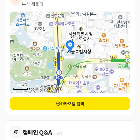
부산 해운대
100m
카카오맵 검색
캠페인 Q&A
💬
· 0개