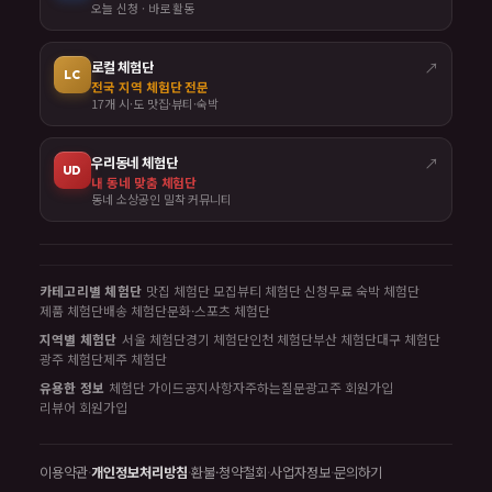
오늘 신청 · 바로 활동
로컬 체험단
↗
LC
전국 지역 체험단 전문
17개 시·도 맛집·뷰티·숙박
우리동네 체험단
↗
UD
내 동네 맞춤 체험단
동네 소상공인 밀착 커뮤니티
카테고리별 체험단
맛집 체험단 모집
뷰티 체험단 신청
무료 숙박 체험단
제품 체험단
배송 체험단
문화·스포츠 체험단
지역별 체험단
서울 체험단
경기 체험단
인천 체험단
부산 체험단
대구 체험단
광주 체험단
제주 체험단
유용한 정보
체험단 가이드
공지사항
자주하는질문
광고주 회원가입
리뷰어 회원가입
이용약관
·
개인정보처리방침
·
환불·청약철회
·
사업자정보
·
문의하기