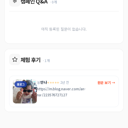
캠페인 Q&A
💬
· 0개
아직 등록된 질문이 없습니다.
체험 후기
· 1개
안나
⭐⭐⭐⭐⭐
원문 보기 →
🥉
·
2년 전
블로그
https://m.blog.naver.com/an-
na-/223576727127