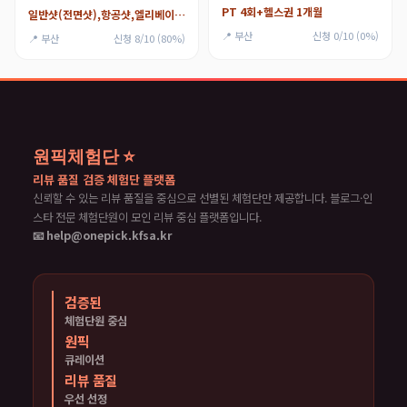
PT 4회+헬스권 1개월
일반샷(전면샷),항공샷,엘리베이터샷
📍 부산
신청 0/10 (0%)
📍 부산
신청 8/10 (80%)
원픽체험단 ⭐
리뷰 품질 검증 체험단 플랫폼
신뢰할 수 있는 리뷰 품질을 중심으로 선별된 체험단만 제공합니다. 블로그·인
스타 전문 체험단원이 모인 리뷰 중심 플랫폼입니다.
📧 help@onepick.kfsa.kr
검증된
체험단원 중심
원픽
큐레이션
리뷰 품질
우선 선정