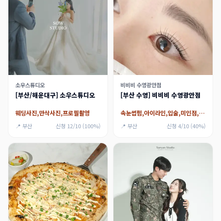
소우스튜디오
비비비 수영광안점
[부산/해운대구] 소우스튜디오
[부산 수영] 비비비 수영광안점
웨딩사진,만삭사진,프로필촬영
속눈썹펌,아이라인,입술,미인점,모재생테라피
📍 부산
신청 12/10 (100%)
📍 부산
신청 4/10 (40%)