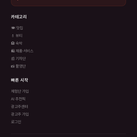
카테고리
🍽️ 맛집
💄 뷰티
🏨 숙박
🛍️ 제품·서비스
📰 기자단
📸 촬영단
빠른 시작
체험단 가입
AI 추천픽
광고주센터
광고주 가입
로그인