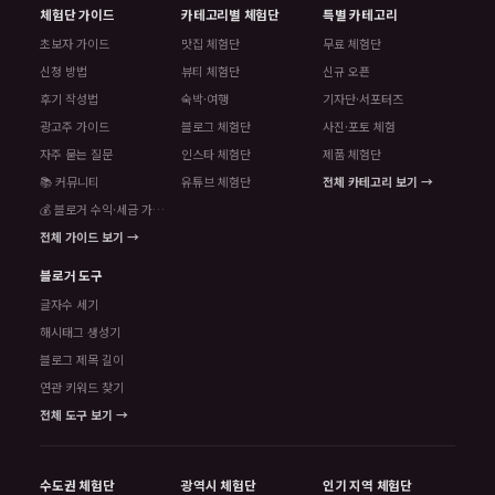
체험단 가이드
카테고리별 체험단
특별 카테고리
초보자 가이드
맛집 체험단
무료 체험단
신청 방법
뷰티 체험단
신규 오픈
후기 작성법
숙박·여행
기자단·서포터즈
광고주 가이드
블로그 체험단
사진·포토 체험
자주 묻는 질문
인스타 체험단
제품 체험단
📚 커뮤니티
유튜브 체험단
전체 카테고리 보기 →
💰 블로거 수익·세금 가이드
전체 가이드 보기 →
블로거 도구
글자수 세기
해시태그 생성기
블로그 제목 길이
연관 키워드 찾기
전체 도구 보기 →
수도권 체험단
광역시 체험단
인기 지역 체험단