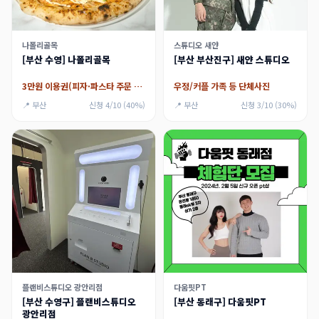
나폴리골목
스튜디오 새얀
[부산 수영] 나폴리골목
[부산 부산진구] 새얀 스튜디오
3만원 이용권(피자·파스타 주문 필수)
우정/커플 가족 등 단체사진
📍 부산
신청 4/10 (40%)
📍 부산
신청 3/10 (30%)
플랜비스튜디오 광안리점
다움핏PT
[부산 수영구] 플랜비스튜디오
[부산 동래구] 다움핏PT
광안리점