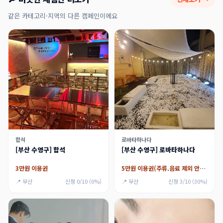
같은 카테고리·지역의 다른 캠페인이에요
합석
로바타하나다
[부산 수영구] 합석
[부산 수영구] 로바타하나다
3만원 이용권
5만원 이용권(주류.음료 제외 안주 제공)
📍 부산
신청 0/10 (0%)
📍 부산
신청 3/10 (30%)