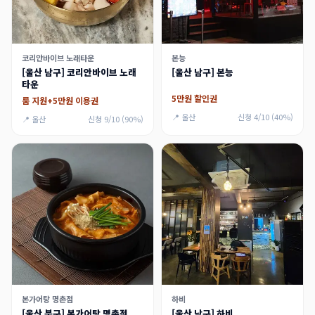
코리안바이브 노래타운
본능
[울산 남구] 코리안바이브 노래
[울산 남구] 본능
타운
5만원 할인권
룸 지원+5만원 이용권
📍 울산
신청 4/10 (40%)
📍 울산
신청 9/10 (90%)
본가어탕 명촌점
하비
[울산 북구] 본가어탕 명촌점
[울산 남구] 하비