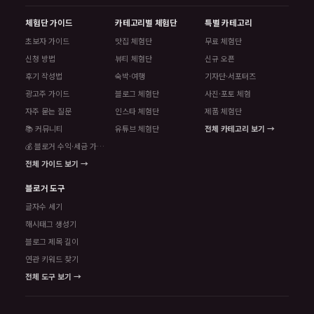
체험단 가이드
카테고리별 체험단
특별 카테고리
초보자 가이드
맛집 체험단
무료 체험단
신청 방법
뷰티 체험단
신규 오픈
후기 작성법
숙박·여행
기자단·서포터즈
광고주 가이드
블로그 체험단
사진·포토 체험
자주 묻는 질문
인스타 체험단
제품 체험단
📚 커뮤니티
유튜브 체험단
전체 카테고리 보기 →
💰 블로거 수익·세금 가이드
전체 가이드 보기 →
블로거 도구
글자수 세기
해시태그 생성기
블로그 제목 길이
연관 키워드 찾기
전체 도구 보기 →