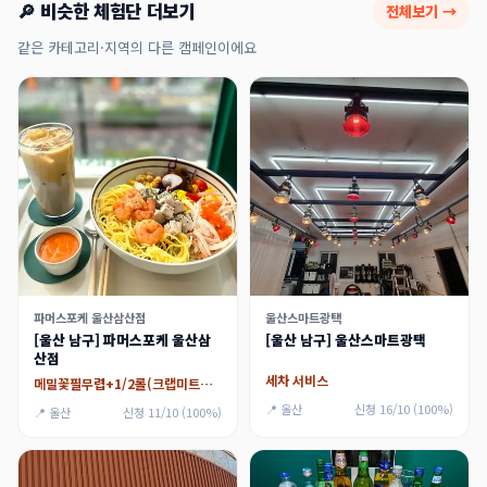
🔎 비슷한 체험단 더보기
전체보기 →
같은 카테고리·지역의 다른 캠페인이에요
파머스포케 울산삼산점
울산스마트광택
[울산 남구] 파머스포케 울산삼
[울산 남구] 울산스마트광택
산점
세차 서비스
메밀꽃필무렵+1/2롤(크랩미트키토롤)
📍 울산
신청 16/10 (100%)
📍 울산
신청 11/10 (100%)