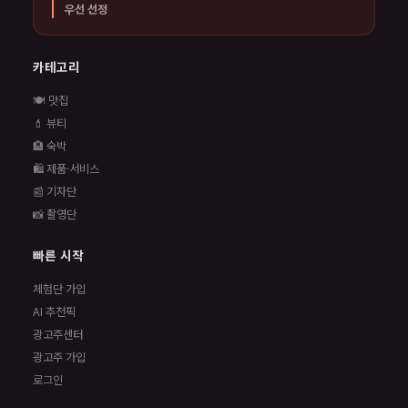
우선 선정
카테고리
🍽️ 맛집
💄 뷰티
🏨 숙박
🛍️ 제품·서비스
📰 기자단
📸 촬영단
빠른 시작
체험단 가입
AI 추천픽
광고주센터
광고주 가입
로그인