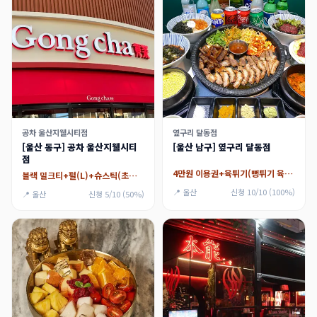
공차 울산지웰시티점
옆구리 달동점
[울산 동구] 공차 울산지웰시티
[울산 남구] 옆구리 달동점
점
4만원 이용권+육튀기(뻥튀기 육회)
블랙 밀크티+펄(L)+슈스틱(초코 or 요구르트),타로 밀크티+펄(L)+슈스틱(초코 or 요구르트)
📍 울산
신청 10/10 (100%)
📍 울산
신청 5/10 (50%)