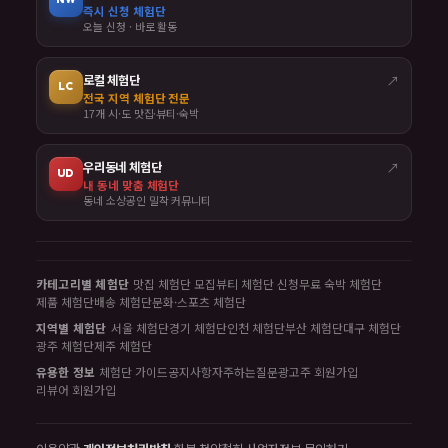
즉시 신청 체험단
오늘 신청 · 바로 활동
로컬 체험단
↗
LC
전국 지역 체험단 전문
17개 시·도 맛집·뷰티·숙박
우리동네 체험단
↗
UD
내 동네 맞춤 체험단
동네 소상공인 밀착 커뮤니티
카테고리별 체험단
맛집 체험단 모집
뷰티 체험단 신청
무료 숙박 체험단
제품 체험단
배송 체험단
문화·스포츠 체험단
지역별 체험단
서울 체험단
경기 체험단
인천 체험단
부산 체험단
대구 체험단
광주 체험단
제주 체험단
유용한 정보
체험단 가이드
공지사항
자주하는질문
광고주 회원가입
리뷰어 회원가입