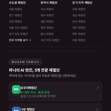
수도권 체험단
광역시 체험단
인기 지역 체험단
서울 체험단
부산 체험단
창원 체험단
경기 체험단
대구 체험단
성남 체험단
인천 체험단
대전 체험단
천안 체험단
서울 맛집 체험단
광주 체험단
청주 체험단
경기 맛집 체험단
울산 체험단
제주 체험단
전국 지역별 보기 →
부산 맛집 체험단
강원 체험단
MODAN FAMILY
하나의 AI 엔진, 5개 전문 체험단
목적에 맞는 사이트를 골라 무료로 체험단을 신청하세요.
모두의체험단
↗
MD
AI 매칭 허브 · 통합 운영
블로그·인스타·유튜브를 한 번에
나우 체험단
↗
NW