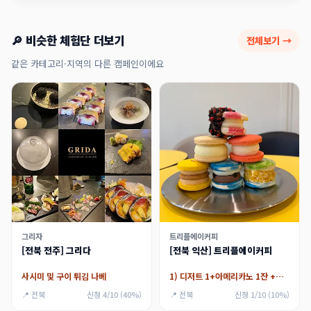
🔎 비슷한 체험단 더보기
전체보기 →
같은 카테고리·지역의 다른 캠페인이에요
그리자
트리플에이커피
[전북 전주] 그리다
[전북 익산] 트리플에이커피
사시미 및 구이 튀김 나베
1) 디저트 1+아메리카노 1잔 +음료 1잔,2) 13.000원 이용권
📍 전북
신청 4/10 (40%)
📍 전북
신청 1/10 (10%)