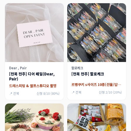
Dear , Pair
할로케크
[전북 전주] 디어 페일(Dear,
[전북 전주] 할로케크
Pair)
르뱅쿠키 s사이즈 10종(선물/답례품용)
드레스피팅 & 셀프스튜디오 촬영
📍 전북
신청 2/10 (20%)
📍 전북
신청 8/10 (80%)