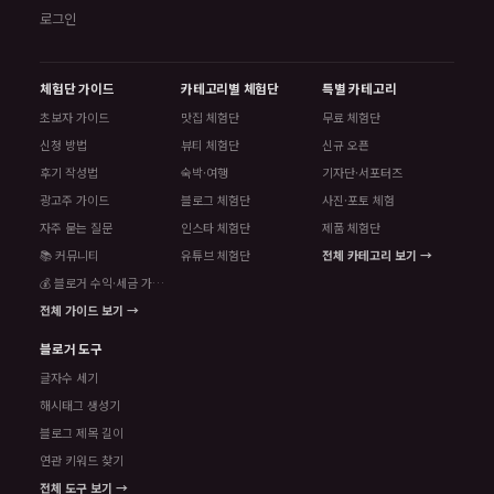
로그인
체험단 가이드
카테고리별 체험단
특별 카테고리
초보자 가이드
맛집 체험단
무료 체험단
신청 방법
뷰티 체험단
신규 오픈
후기 작성법
숙박·여행
기자단·서포터즈
광고주 가이드
블로그 체험단
사진·포토 체험
자주 묻는 질문
인스타 체험단
제품 체험단
📚 커뮤니티
유튜브 체험단
전체 카테고리 보기 →
💰 블로거 수익·세금 가이드
전체 가이드 보기 →
블로거 도구
글자수 세기
해시태그 생성기
블로그 제목 길이
연관 키워드 찾기
전체 도구 보기 →