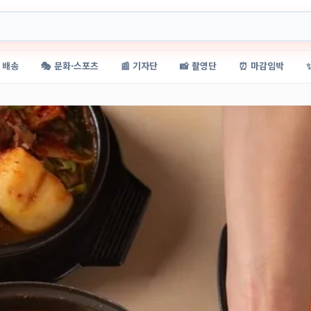
 배송
🎭 문화·스포츠
📰 기자단
📸 촬영단
⏰ 마감임박