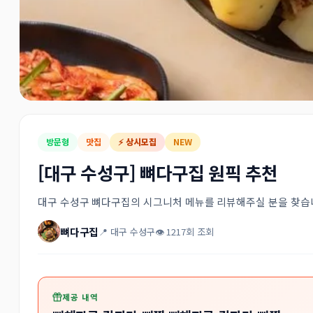
방문형
맛집
⚡ 상시모집
NEW
[대구 수성구] 뼈다구집 원픽 추천
대구 수성구 뼈다구집의 시그니처 메뉴를 리뷰해주실 분을 찾습니
뼈다구집
📍 대구 수성구
👁 1217회 조회
제공 내역