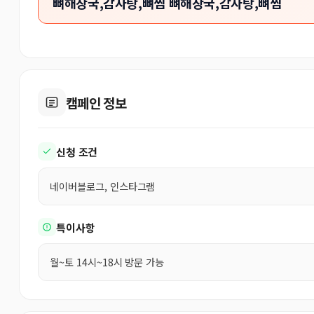
뼈해장국,감자탕,뼈찜 뼈해장국,감자탕,뼈찜
캠페인 정보
신청 조건
네이버블로그, 인스타그램
특이사항
월~토 14시~18시 방문 가능