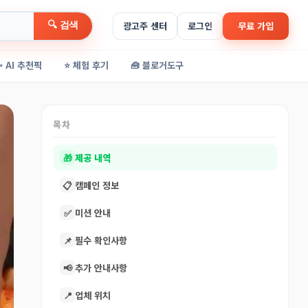
🔍 검색
광고주 센터
로그인
무료 가입
✨ AI 추천픽
⭐ 체험 후기
🧰 블로거도구
목차
🎁
제공 내역
📋
캠페인 정보
✅
미션 안내
📌
필수 확인사항
📢
추가 안내사항
📍
업체 위치