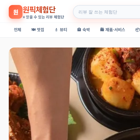
원픽체험단
원
⭐ 믿을 수 있는 리뷰 체험단
전체
🍽️ 맛집
💄 뷰티
🏨 숙박
🛍️ 제품·서비스
