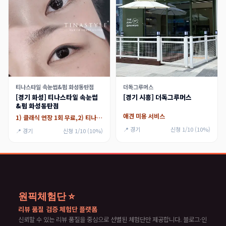
티나스타일 속눈썹&펌 화성동탄점
더독그루머스
[경기 화성] 티나스타일 속눈썹
[경기 시흥] 더독그루머스
&펌 화성동탄점
애견 미용 서비스
1) 클래식 연장 1회 무료,2) 티나래쉬리프트
📍 경기
신청 1/10 (10%)
📍 경기
신청 1/10 (10%)
원픽체험단 ⭐
리뷰 품질 검증 체험단 플랫폼
신뢰할 수 있는 리뷰 품질을 중심으로 선별된 체험단만 제공합니다. 블로그·인