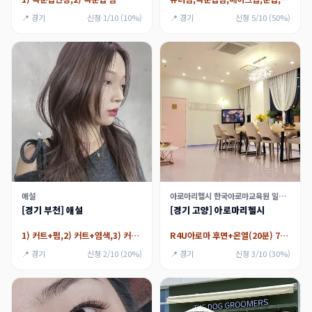
📍 경기
신청 1/10 (10%)
📍 경기
신청 5/10 (50%)
애설
아로마리헬시 한국아로마교육원 일산센터
[경기 부천] 애설
[경기 고양] 아로마리헬시
1) 커트+펌,2) 커트+염색,3) 커트+케어
R4U아로마 후면+온열(20분) 70분
📍 경기
신청 2/10 (20%)
📍 경기
신청 3/10 (30%)