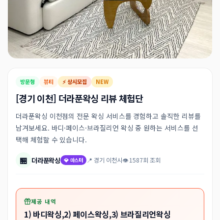
방문형
뷰티
⚡ 상시모집
NEW
[경기 이천] 더라푼왁싱 리뷰 체험단
더라푼왁싱 이천점의 전문 왁싱 서비스를 경험하고 솔직한 리뷰를
남겨보세요. 바디·페이스·브라질리언 왁싱 중 원하는 서비스를 선
택해 체험할 수 있습니다.
🏪
더라푼왁싱
📍 경기 이천시
👁 1587회 조회
💎 마스터
제공 내역
1) 바디왁싱,2) 페이스왁싱,3) 브라질리언왁싱