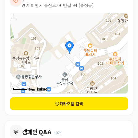
경기 이천시 증신로291번길 94 (송정동)
50m
카카오맵 검색
캠페인 Q&A
💬
· 0개