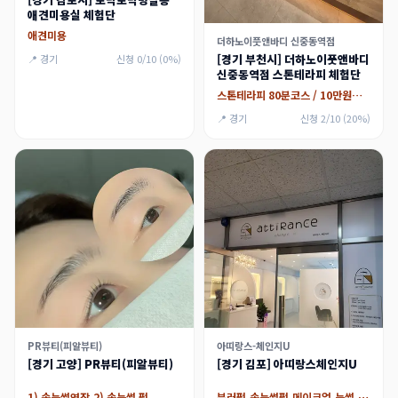
애견미용실 체험단
애견미용
더하노이풋앤바디 신중동역점
[경기 부천시] 더하노이풋앤바디
📍 경기
신청 0/10 (0%)
신중동역점 스톤테라피 체험단
스톤테라피 80분코스 / 10만원지원
📍 경기
신청 2/10 (20%)
PR뷰티(피알뷰티)
아띠랑스-체인지U
[경기 고양] PR뷰티(피알뷰티)
[경기 김포] 아띠랑스체인지U
1) 속눈썹연장,2) 속눈썹 펌
뷰러펌,속눈썹펌,메이크업,눈썹,아이라인