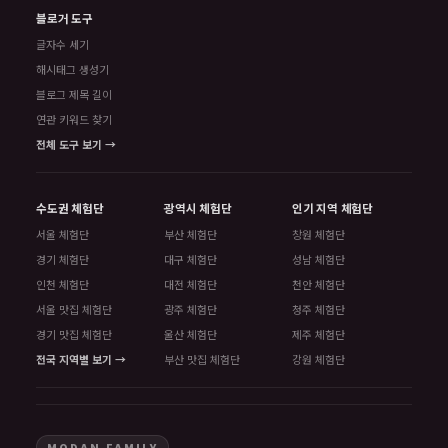
블로거 도구
글자수 세기
해시태그 생성기
블로그 제목 길이
연관 키워드 찾기
전체 도구 보기 →
수도권 체험단
광역시 체험단
인기 지역 체험단
서울 체험단
부산 체험단
창원 체험단
경기 체험단
대구 체험단
성남 체험단
인천 체험단
대전 체험단
천안 체험단
서울 맛집 체험단
광주 체험단
청주 체험단
경기 맛집 체험단
울산 체험단
제주 체험단
전국 지역별 보기 →
부산 맛집 체험단
강원 체험단
MODAN FAMILY