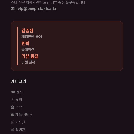
스타 전문 체험단원이 모인 리뷰 중심 플랫폼입니다.
📧 help@onepick.kfsa.kr
검증된
체험단원 중심
원픽
큐레이션
리뷰 품질
우선 선정
카테고리
🍽️ 맛집
💄 뷰티
🏨 숙박
🛍️ 제품·서비스
📰 기자단
📸 촬영단