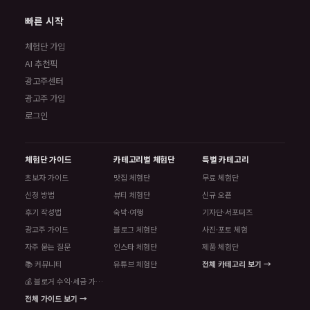
빠른 시작
체험단 가입
AI 추천픽
광고주센터
광고주 가입
로그인
체험단 가이드
카테고리별 체험단
특별 카테고리
초보자 가이드
맛집 체험단
무료 체험단
신청 방법
뷰티 체험단
신규 오픈
후기 작성법
숙박·여행
기자단·서포터즈
광고주 가이드
블로그 체험단
사진·포토 체험
자주 묻는 질문
인스타 체험단
제품 체험단
📚 커뮤니티
유튜브 체험단
전체 카테고리 보기 →
💰 블로거 수익·세금 가이드
전체 가이드 보기 →