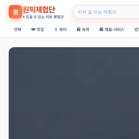
원픽체험단
원
⭐ 믿을 수 있는 리뷰 체험단
전체
🍽️ 맛집
💄 뷰티
🏨 숙박
🛍️ 제품·서비스
