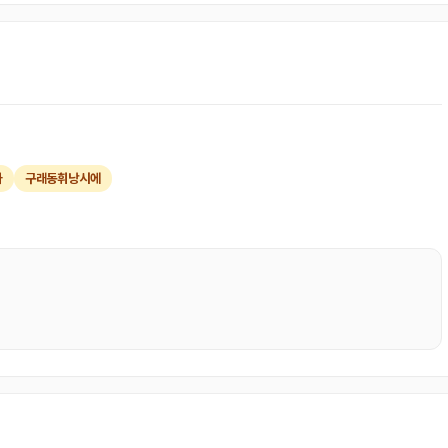
자
구래동휘낭시에