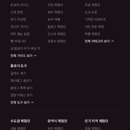
초보자 가이드
맛집 체험단
무료 체험단
신청 방법
뷰티 체험단
신규 오픈
후기 작성법
숙박·여행
기자단·서포터즈
광고주 가이드
블로그 체험단
사진·포토 체험
자주 묻는 질문
인스타 체험단
제품 체험단
📚 커뮤니티
유튜브 체험단
전체 카테고리 보기 →
💰 블로거 수익·세금 가이드
전체 가이드 보기 →
블로거 도구
글자수 세기
해시태그 생성기
블로그 제목 길이
연관 키워드 찾기
전체 도구 보기 →
수도권 체험단
광역시 체험단
인기 지역 체험단
서울 체험단
부산 체험단
창원 체험단