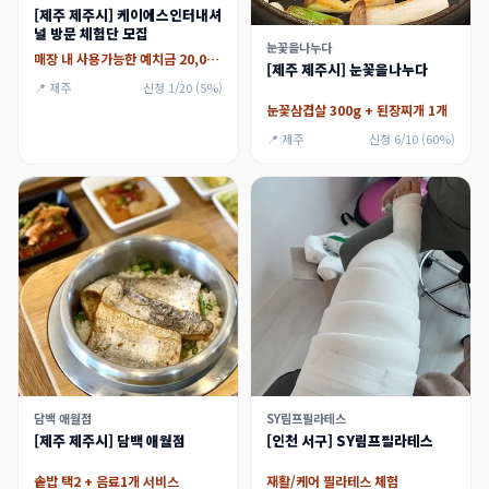
[제주 제주시] 케이에스인터내셔
널 방문 체험단 모집
눈꽃을나누다
매장 내 사용가능한 예치금 20,000p + 브랜드 기프트박스 세트
[제주 제주시] 눈꽃을나누다
📍 제주
신청 1/20 (5%)
눈꽃삼겹살 300g + 된장찌개 1개
📍 제주
신청 6/10 (60%)
담백 애월점
SY림프필라테스
[제주 제주시] 담백 애월점
[인천 서구] SY림프필라테스
솥밥 택2 + 음료1개 서비스
재활/케어 필라테스 체험