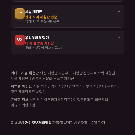
로컬 체험단
↗
LC
전국 지역 체험단 전문
17개 시·도 맛집·뷰티·숙박
우리동네 체험단
↗
UD
내 동네 맞춤 체험단
동네 소상공인 밀착 커뮤니티
카테고리별 체험단
맛집 체험단 모집
뷰티 체험단 신청
무료 숙박 체험단
제품 체험단
배송 체험단
문화·스포츠 체험단
지역별 체험단
서울 체험단
경기 체험단
인천 체험단
부산 체험단
대구 체험단
광주 체험단
제주 체험단
유용한 정보
체험단 가이드
공지사항
자주하는질문
광고주 회원가입
리뷰어 회원가입
이용약관
·
개인정보처리방침
·
환불·청약철회
·
사업자정보
·
문의하기