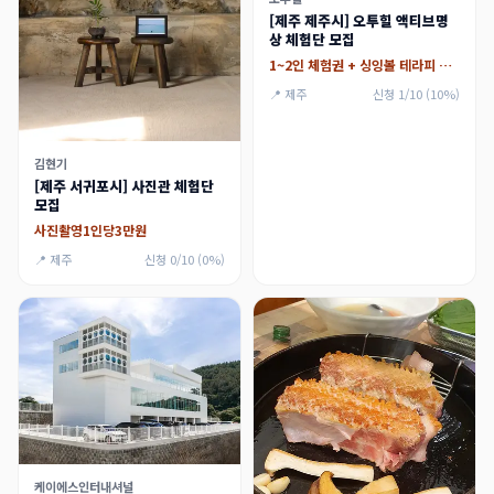
[제주 제주시] 오투힐 액티브명
상 체험단 모집
1~2인 체험권 + 싱잉볼 테라피 + 제주 로컬 다과 및 차
📍 제주
신청 1/10 (10%)
김현기
[제주 서귀포시] 사진관 체험단
모집
사진촬영1인당3만원
📍 제주
신청 0/10 (0%)
케이에스인터내셔널