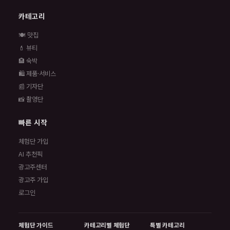
카테고리
🍽️ 맛집
💄 뷰티
🏨 숙박
🛍️ 제품·서비스
📰 기자단
📸 촬영단
빠른 시작
체험단 가입
AI 추천픽
광고주센터
광고주 가입
로그인
체험단 가이드
카테고리별 체험단
특별 카테고리