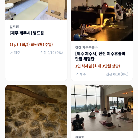
빌드짐
[제주 제주시] 빌드짐
1) pt 1회,2) 회원권(1주일)
잔잔 제주혼술바
📍 제주
신청 0/10 (0%)
[제주 제주시] 잔잔 제주혼술바
맛집 체험단
1인 식사권 (최대 3만원 상당)
📍 제주
신청 0/10 (0%)
오투힐