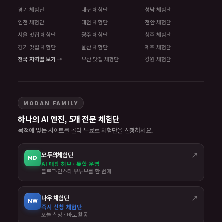
경기 체험단
대구 체험단
성남 체험단
인천 체험단
대전 체험단
천안 체험단
서울 맛집 체험단
광주 체험단
청주 체험단
경기 맛집 체험단
울산 체험단
제주 체험단
전국 지역별 보기 →
부산 맛집 체험단
강원 체험단
MODAN FAMILY
하나의 AI 엔진, 5개 전문 체험단
목적에 맞는 사이트를 골라 무료로 체험단을 신청하세요.
모두의체험단
↗
MD
AI 매칭 허브 · 통합 운영
블로그·인스타·유튜브를 한 번에
나우 체험단
↗
NW
즉시 신청 체험단
오늘 신청 · 바로 활동