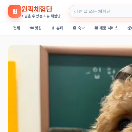
원픽체험단
원
⭐ 믿을 수 있는 리뷰 체험단
전체
🍽️ 맛집
💄 뷰티
🏨 숙박
🛍️ 제품·서비스
