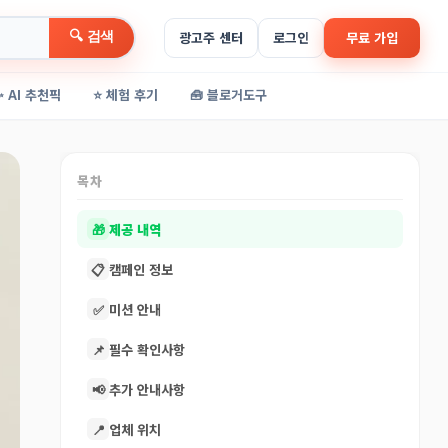
🔍 검색
광고주 센터
로그인
무료 가입
✨ AI 추천픽
⭐ 체험 후기
🧰 블로거도구
목차
🎁
제공 내역
📋
캠페인 정보
✅
미션 안내
📌
필수 확인사항
📢
추가 안내사항
📍
업체 위치