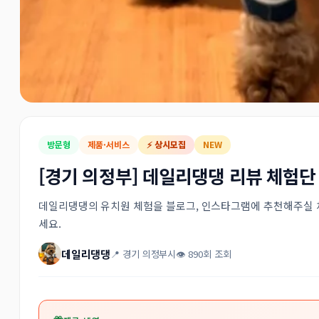
방문형
제품·서비스
⚡ 상시모집
NEW
[경기 의정부] 데일리댕댕 리뷰 체험단
데일리댕댕의 유치원 체험을 블로그, 인스타그램에 추천해주실 체
세요.
데일리댕댕
📍 경기 의정부시
👁 890회 조회