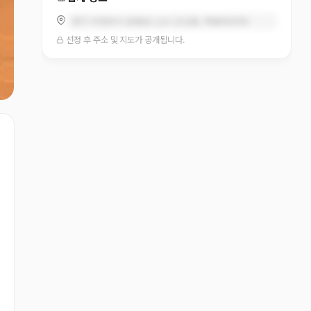
경기 의정부시 문충로 110 (고산동, 백봉프라자)
선정 후 주소 및 지도가 공개됩니다.