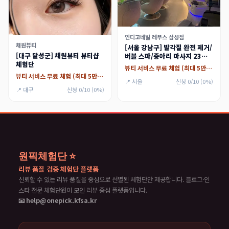
인디고네일 레푸스 삼성점
채원뷰티
[서울 강남구] 발각질 완전 제거/
[대구 달성군] 채원뷰티 뷰티샵
버블 스파/종아리 마사지 23만
체험단
원 상당 (대리체험가능) 체험단
뷰티 서비스 무료 체험 (최대 5만원)
모집
뷰티 서비스 무료 체험 (최대 5만원)
📍 서울
신청 0/10 (0%)
📍 대구
신청 0/10 (0%)
원픽체험단 ⭐
리뷰 품질 검증 체험단 플랫폼
신뢰할 수 있는 리뷰 품질을 중심으로 선별된 체험단만 제공합니다. 블로그·인
스타 전문 체험단원이 모인 리뷰 중심 플랫폼입니다.
📧 help@onepick.kfsa.kr