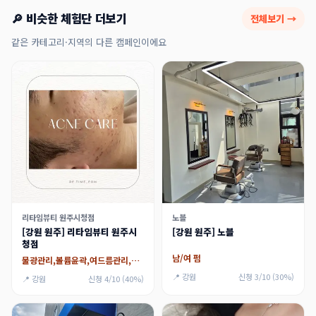
🔎 비슷한 체험단 더보기
전체보기 →
같은 카테고리·지역의 다른 캠페인이에요
리타임뷰티 원주시청점
노블
[강원 원주] 리타임뷰티 원주시
[강원 원주] 노블
청점
남/여 펌
물광관리,볼륨윤곽,여드름관리,등순환,복부순환,하체순환,스킨플래닝
📍 강원
신청 3/10 (30%)
📍 강원
신청 4/10 (40%)