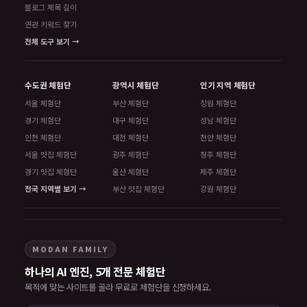
블로그 제목 길이
연관 키워드 찾기
전체 도구 보기 →
수도권 체험단
광역시 체험단
인기 지역 체험단
서울 체험단
부산 체험단
창원 체험단
경기 체험단
대구 체험단
성남 체험단
인천 체험단
대전 체험단
천안 체험단
서울 맛집 체험단
광주 체험단
청주 체험단
경기 맛집 체험단
울산 체험단
제주 체험단
전국 지역별 보기 →
부산 맛집 체험단
강원 체험단
MODAN FAMILY
하나의 AI 엔진, 5개 전문 체험단
목적에 맞는 사이트를 골라 무료로 체험단을 신청하세요.