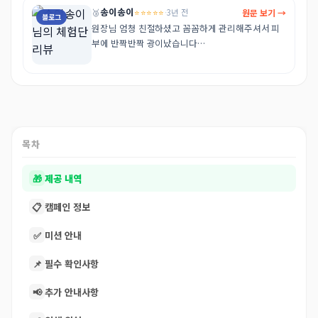
송이송이
⭐⭐⭐⭐⭐
원문 보기 →
🥉
·
3년 전
블로그
원장님 엄청 친절하셨고 꼼꼼하게 관리해주셔서 피
부에 반짝반짝 광이났습니다

속건조 케어 팁 듣고 요즘 꾸준히하려고 노력 중이에
요!!

https://blog.naver.com/zhzh130/22332500400
0
목차
🎁
제공 내역
📋
캠페인 정보
✅
미션 안내
📌
필수 확인사항
📢
추가 안내사항