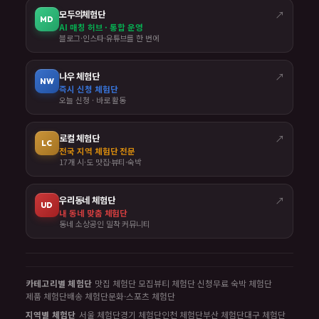
모두의체험단
↗
MD
AI 매칭 허브 · 통합 운영
블로그·인스타·유튜브를 한 번에
나우 체험단
↗
NW
즉시 신청 체험단
오늘 신청 · 바로 활동
로컬 체험단
↗
LC
전국 지역 체험단 전문
17개 시·도 맛집·뷰티·숙박
우리동네 체험단
↗
UD
내 동네 맞춤 체험단
동네 소상공인 밀착 커뮤니티
카테고리별 체험단
맛집 체험단 모집
뷰티 체험단 신청
무료 숙박 체험단
제품 체험단
배송 체험단
문화·스포츠 체험단
지역별 체험단
서울 체험단
경기 체험단
인천 체험단
부산 체험단
대구 체험단