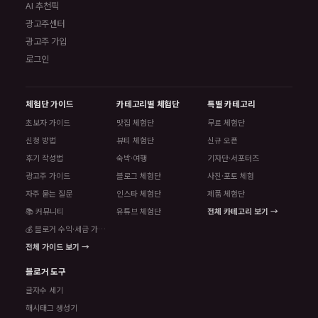
AI 추천픽
광고주센터
광고주 가입
로그인
체험단 가이드
카테고리별 체험단
특별 카테고리
초보자 가이드
맛집 체험단
무료 체험단
신청 방법
뷰티 체험단
신규 오픈
후기 작성법
숙박·여행
기자단·서포터즈
광고주 가이드
블로그 체험단
사진·포토 체험
자주 묻는 질문
인스타 체험단
제품 체험단
📚 커뮤니티
유튜브 체험단
전체 카테고리 보기 →
💰 블로거 수익·세금 가이드
전체 가이드 보기 →
블로거 도구
글자수 세기
해시태그 생성기