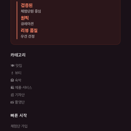
검증된
체험단원 중심
원픽
큐레이션
리뷰 품질
우선 선정
카테고리
🍽️ 맛집
💄 뷰티
🏨 숙박
🛍️ 제품·서비스
📰 기자단
📸 촬영단
빠른 시작
체험단 가입