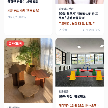
침향단 만들기 체험 모집
김팔팔사진관
제품 무료 제공 (택배 발송)
[충북 청주시] 김팔팔사진관 프
신청 2/2 (100%)
로필/ 반려동물 촬영
무료촬영 , 보정본3컷, 인화, 키링1개
📍 충북
신청 0/10 (0%)
⏰ 마감임박
멍굴멍굴
[충북 제천] 멍굴멍굴
데이케어 1일권 (오전 8시~오후7시30분 까지)
내일의오늘