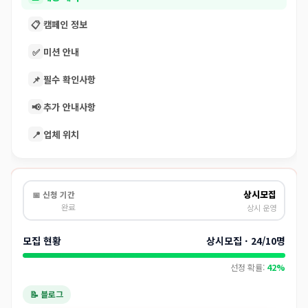
📋
캠페인 정보
✅
미션 안내
📌
필수 확인사항
📢
추가 안내사항
📍
업체 위치
상시모집
📅 신청 기간
완료
상시 운영
모집 현황
상시모집 · 24/10명
선정 확률:
42%
📝 블로그