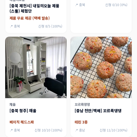
📍 충북
신청 0/10 (0%)
[충북 제천시] 내일의오늘 제품
(스툴) 체험단
제품 무료 제공 (택배 발송)
📍 충북
신청 8/5 (100%)
채올
꼬르륵댕댕
[충북 청주] 채올
[충남 천안/택배] 꼬르륵댕댕
베이직 헤드스파
테린 3종
📍 충북
신청 10/10 (100%)
📍 충남
신청 11/10 (100%)