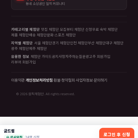
동네 소상공인 밀착 커뮤니티
카테고리별 체험단
맛집 체험단 모집
뷰티 체험단 신청
무료 숙박 체험단
제품 체험단
배송 체험단
문화·스포츠 체험단
지역별 체험단
서울 체험단
경기 체험단
인천 체험단
부산 체험단
대구 체험단
광주 체험단
제주 체험단
유용한 정보
체험단 가이드
공지사항
자주하는질문
광고주 회원가입
리뷰어 회원가입
이용약관
·
개인정보처리방침
·
환불·청약철회
·
사업자정보
·
문의하기
© 2026 원픽체험단. All rights reserved.
굼드림
로그인 후 신청
♾️ 상시모집
24명 신청