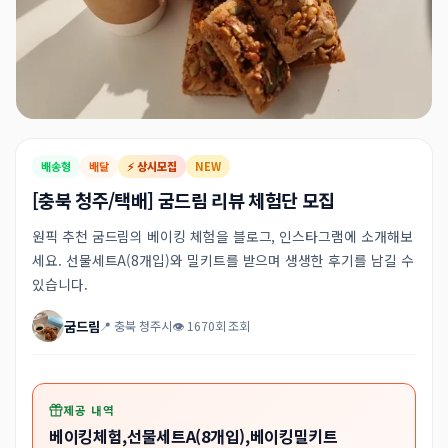
배송형
배달
⚡ 상시모집
NEW
[충북 청주/택배] 굼드림 리뷰 체험단 모집
원픽 추천 굼드림의 베이킹 체험을 블로그, 인스타그램에 소개해보
세요. 선물세트A(8개입)와 밀키트를 받으며 생생한 후기를 남길 수
있습니다.
굼드림
📍 충북 청주시
👁 1670회 조회
제공 내역
베이킹체험,선물세트A(8개입),베이킹밀키트