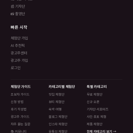
📰 기자단
📸 촬영단
빠른 시작
체험단 가입
AI 추천픽
광고주센터
광고주 가입
로그인
체험단 가이드
카테고리별 체험단
특별 카테고리
초보자 가이드
맛집 체험단
무료 체험단
신청 방법
뷰티 체험단
신규 오픈
후기 작성법
숙박·여행
기자단·서포터즈
광고주 가이드
블로그 체험단
사진·포토 체험
자주 묻는 질문
인스타 체험단
제품 체험단
📚 커뮤니티
유튜브 체험단
전체 카테고리 보기 →