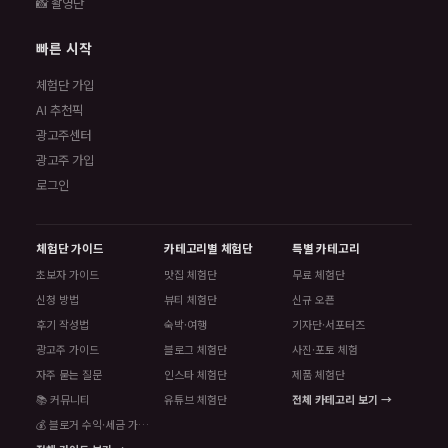
📸 촬영단
빠른 시작
체험단 가입
AI 추천픽
광고주센터
광고주 가입
로그인
체험단 가이드
카테고리별 체험단
특별 카테고리
초보자 가이드
맛집 체험단
무료 체험단
신청 방법
뷰티 체험단
신규 오픈
후기 작성법
숙박·여행
기자단·서포터즈
광고주 가이드
블로그 체험단
사진·포토 체험
자주 묻는 질문
인스타 체험단
제품 체험단
📚 커뮤니티
유튜브 체험단
전체 카테고리 보기 →
💰 블로거 수익·세금 가이드