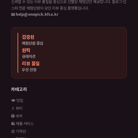
신뢰할 수 있는 리뷰 품질을 중심으로 선별된 체험단만 제공합니다. 블로그·인
스타 전문 체험단원이 모인 리뷰 중심 플랫폼입니다.
📧 help@onepick.kfsa.kr
검증된
체험단원 중심
원픽
큐레이션
리뷰 품질
우선 선정
카테고리
🍽️ 맛집
💄 뷰티
🏨 숙박
🛍️ 제품·서비스
📰 기자단