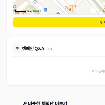
50m
캠페인 Q&A
💬
· 0개
아직 등록
🔎 비슷한 체험단 더보기