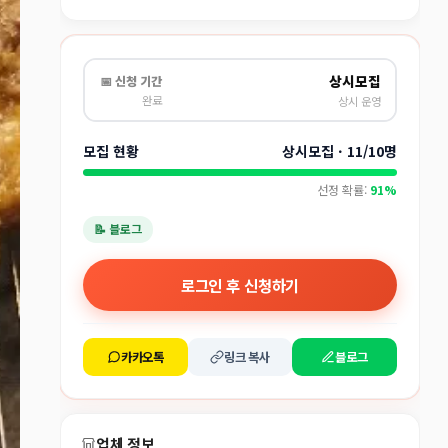
상시모집
📅 신청 기간
완료
상시 운영
모집 현황
상시모집 · 11/10명
선정 확률:
91%
📝 블로그
로그인 후 신청하기
카카오톡
링크 복사
블로그
업체 정보