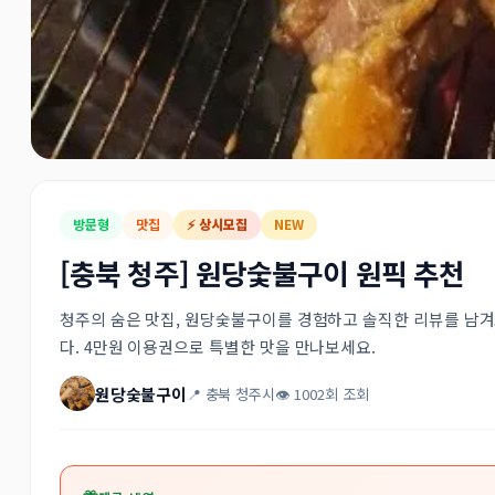
방문형
맛집
⚡ 상시모집
NEW
[충북 청주] 원당숯불구이 원픽 추천
청주의 숨은 맛집, 원당숯불구이를 경험하고 솔직한 리뷰를 남겨
다. 4만원 이용권으로 특별한 맛을 만나보세요.
원당숯불구이
📍 충북 청주시
👁 1002회 조회