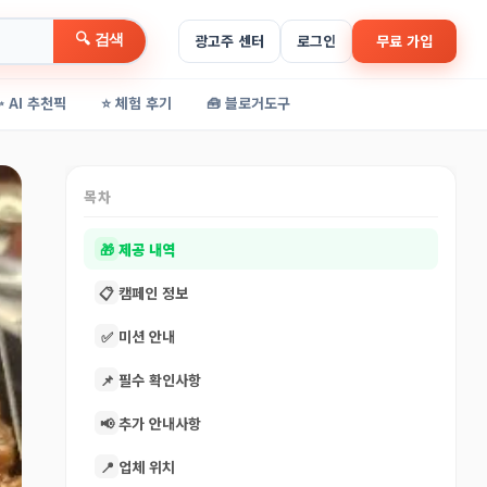
🔍 검색
광고주 센터
로그인
무료 가입
✨ AI 추천픽
⭐ 체험 후기
🧰 블로거도구
목차
🎁
제공 내역
📋
캠페인 정보
✅
미션 안내
📌
필수 확인사항
📢
추가 안내사항
📍
업체 위치