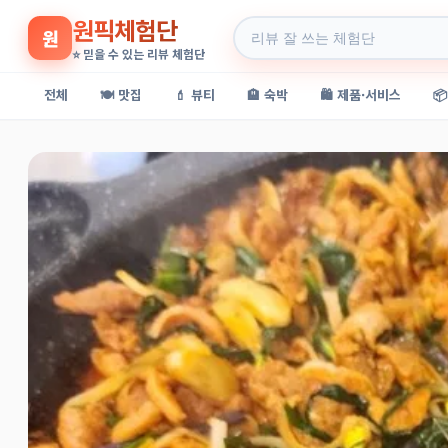
원픽체험단
원
⭐ 믿을 수 있는 리뷰 체험단
전체
🍽️ 맛집
💄 뷰티
🏨 숙박
🛍️ 제품·서비스
