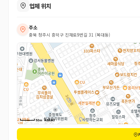
업체 위치
주소
충북 청주시 흥덕구 진재로9번길 31 (복대동)
50m