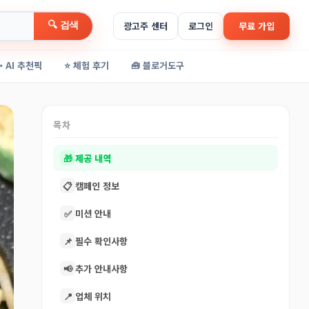
🔍 검색
광고주 센터
로그인
무료 가입
✨ AI 추천픽
⭐ 체험 후기
🧰 블로거도구
목차
🎁
제공 내역
📋
캠페인 정보
✅
미션 안내
📌
필수 확인사항
📢
추가 안내사항
📍
업체 위치