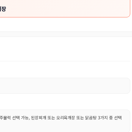
개장
 주물럭 선택 가능, 된장찌개 또는 오리육개장 또는 닭곰탕 3가지 중 선택