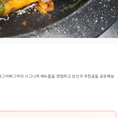
 삐그덕삐그덕의 시그니처 메뉴들을 경험하고 당신의 추천글을 공유해보