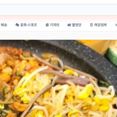
 배송
🎭 문화·스포츠
📰 기자단
📸 촬영단
⏰ 마감임박