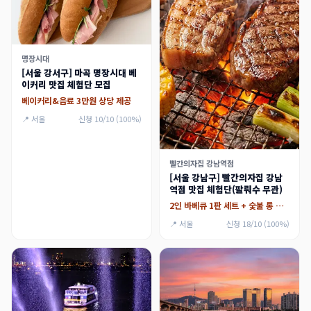
명장시대
[서울 강서구] 마곡 명장시대 베
이커리 맛집 체험단 모집
베이커리&음료 3만원 상당 제공
📍 서울
신청 10/10 (100%)
빨간의자집 강남역점
[서울 강남구] 빨간의자집 강남
역점 맛집 체험단(팔뤄수 무관)
2인 바베큐 1판 세트 + 숯불 통 갑오징어
📍 서울
신청 18/10 (100%)