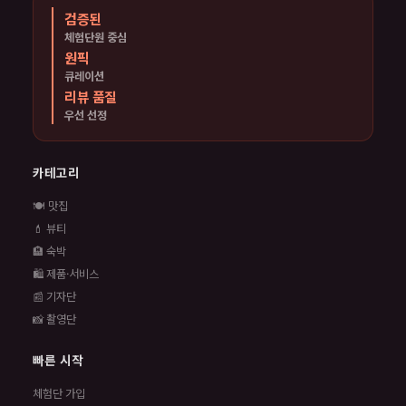
검증된
체험단원 중심
원픽
큐레이션
리뷰 품질
우선 선정
카테고리
🍽️ 맛집
💄 뷰티
🏨 숙박
🛍️ 제품·서비스
📰 기자단
📸 촬영단
빠른 시작
체험단 가입