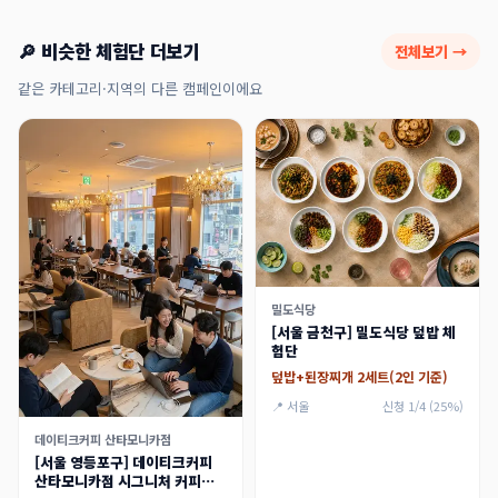
🔎 비슷한 체험단 더보기
전체보기 →
같은 카테고리·지역의 다른 캠페인이에요
밀도식당
[서울 금천구] 밀도식당 덮밥 체
험단
덮밥+된장찌개 2세트(2인 기준)
📍 서울
신청 1/4 (25%)
데이티크커피 산타모니카점
[서울 영등포구] 데이티크커피
산타모니카점 시그니처 커피와