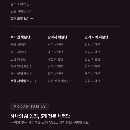
블로그 제목 길이
연관 키워드 찾기
전체 도구 보기 →
수도권 체험단
광역시 체험단
인기 지역 체험단
서울 체험단
부산 체험단
창원 체험단
경기 체험단
대구 체험단
성남 체험단
인천 체험단
대전 체험단
천안 체험단
서울 맛집 체험단
광주 체험단
청주 체험단
경기 맛집 체험단
울산 체험단
제주 체험단
전국 지역별 보기 →
부산 맛집 체험단
강원 체험단
MODAN FAMILY
하나의 AI 엔진, 5개 전문 체험단
목적에 맞는 사이트를 골라 무료로 체험단을 신청하세요.