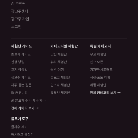
AI 추천픽
광고주센터
광고주 가입
로그인
체험단 가이드
카테고리별 체험단
특별 카테고리
초보자 가이드
맛집 체험단
무료 체험단
신청 방법
뷰티 체험단
신규 오픈
후기 작성법
숙박·여행
기자단·서포터즈
광고주 가이드
블로그 체험단
사진·포토 체험
자주 묻는 질문
인스타 체험단
제품 체험단
📚 커뮤니티
유튜브 체험단
전체 카테고리 보기 →
💰 블로거 수익·세금 가이드
전체 가이드 보기 →
블로거 도구
글자수 세기
해시태그 생성기