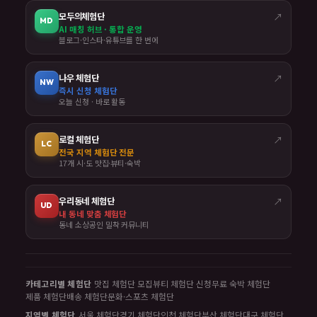
모두의체험단
↗
MD
AI 매칭 허브 · 통합 운영
블로그·인스타·유튜브를 한 번에
나우 체험단
↗
NW
즉시 신청 체험단
오늘 신청 · 바로 활동
로컬 체험단
↗
LC
전국 지역 체험단 전문
17개 시·도 맛집·뷰티·숙박
우리동네 체험단
↗
UD
내 동네 맞춤 체험단
동네 소상공인 밀착 커뮤니티
카테고리별 체험단
맛집 체험단 모집
뷰티 체험단 신청
무료 숙박 체험단
제품 체험단
배송 체험단
문화·스포츠 체험단
지역별 체험단
서울 체험단
경기 체험단
인천 체험단
부산 체험단
대구 체험단