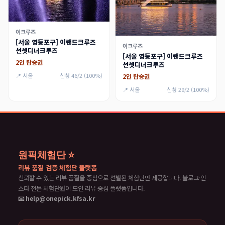
이크루즈
[서울 영등포구] 이랜드크루즈
이크루즈
선셋디너크루즈
[서울 영등포구] 이랜드크루즈
2인 탑승권
선셋디너크루즈
📍 서울
신청 46/2 (100%)
2인 탑승권
📍 서울
신청 29/2 (100%)
원픽체험단 ⭐
리뷰 품질 검증 체험단 플랫폼
신뢰할 수 있는 리뷰 품질을 중심으로 선별된 체험단만 제공합니다. 블로그·인
스타 전문 체험단원이 모인 리뷰 중심 플랫폼입니다.
📧 help@onepick.kfsa.kr