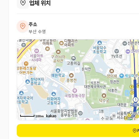
업체 위치
주소
부산 수영
100m