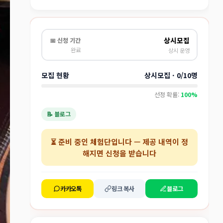
상시모집
📅 신청 기간
완료
상시 운영
모집 현황
상시모집 · 0/10명
선정 확률:
100%
📝 블로그
⏳
준비 중인 체험단
입니다 — 제공 내역이 정
해지면 신청을 받습니다
카카오톡
링크 복사
블로그