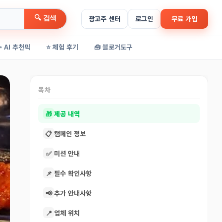
🔍 검색
광고주 센터
로그인
무료 가입
✨ AI 추천픽
⭐ 체험 후기
🧰 블로거도구
목차
🎁
제공 내역
📋
캠페인 정보
✅
미션 안내
📌
필수 확인사항
📢
추가 안내사항
📍
업체 위치