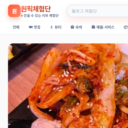
원픽체험단
원
⭐ 믿을 수 있는 리뷰 체험단
전체
🍽️ 맛집
💄 뷰티
🏨 숙박
🛍️ 제품·서비스
