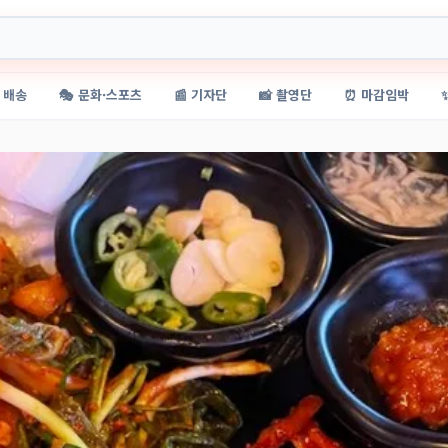
 배송
🎭 문화·스포츠
📰 기자단
📸 촬영단
⏰ 마감임박