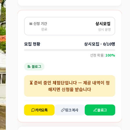
상시모집
📅 신청 기간
완료
상시 운영
모집 현황
상시모집 · 0/10명
선정 확률:
100%
📝 블로그
⏳
준비 중인 체험단
입니다 — 제공 내역이 정
해지면 신청을 받습니다
카카오톡
링크 복사
블로그