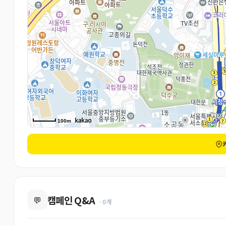
100m
캠페인 Q&A
💬
· 0개