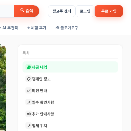
🔍 검색
광고주 센터
로그인
무료 가입
✨ AI 추천픽
⭐ 체험 후기
🧰 블로거도구
목차
🎁
제공 내역
📋
캠페인 정보
✅
미션 안내
📌
필수 확인사항
📢
추가 안내사항
📍
업체 위치