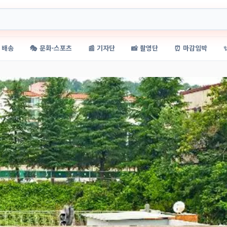
 배송
🎭 문화·스포츠
📰 기자단
📸 촬영단
⏰ 마감임박