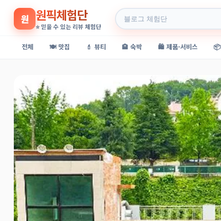
원픽체험단
원
⭐ 믿을 수 있는 리뷰 체험단
전체
🍽️ 맛집
💄 뷰티
🏨 숙박
🛍️ 제품·서비스
