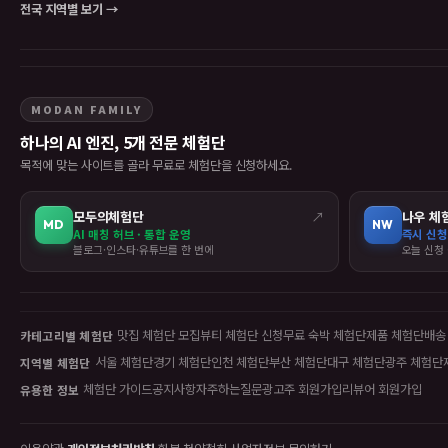
전국 지역별 보기 →
MODAN FAMILY
하나의 AI 엔진, 5개 전문 체험단
목적에 맞는 사이트를 골라 무료로 체험단을 신청하세요.
모두의체험단
↗
나우 체
MD
NW
AI 매칭 허브 · 통합 운영
즉시 신청
블로그·인스타·유튜브를 한 번에
오늘 신청 
맛집 체험단 모집
뷰티 체험단 신청
무료 숙박 체험단
제품 체험단
배송
카테고리별 체험단
서울 체험단
경기 체험단
인천 체험단
부산 체험단
대구 체험단
광주 체험단
지역별 체험단
체험단 가이드
공지사항
자주하는질문
광고주 회원가입
리뷰어 회원가입
유용한 정보