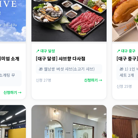
📍 대구 달성
📍 대구 중구
프리미엄 소개
[대구 달성] 샤브향 다사점
[대구 중구
🎁 월남쌈 버섯 샤브(소고기 샤브)
🎁 1) 1
 소개팅 무
세트 2개
신청 27명
신청하기 →
신청 25명
신청하기 →