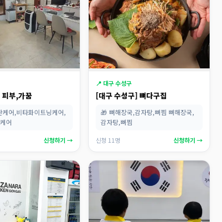
📍 대구 수성구
] 피부,가꿈
[대구 수성구] 뼈다구집
폭탄케어,비타화이트닝케어,
🎁 뼈해장국,감자탕,뼈찜 뼈해장국,
곽케어
감자탕,뼈찜
신청하기 →
신청 11명
신청하기 →