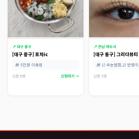
📍 대구 중구
📍 전남 여수시
[대구 중구] 포차ic
[대구 동구] 그리다뷰티
🎁 5만원 이용권
🎁 1) 속눈썹펌,2) 반영구
신청 8명
신청하기 →
신청 3명