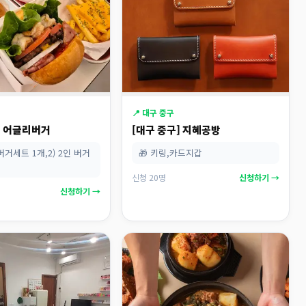
📍 대구 중구
] 어글리버거
[대구 중구] 지혜공방
인 버거세트 1개,2) 2인 버거
🎁 키링,카드지갑
신청 20명
신청하기 →
신청하기 →