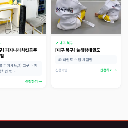
구
📍 대구 북구
성구] 피자나라치킨공주
[대구 북구] 늘해랑태권도
역점
🎁 태권도 수업 체험권
든볼 피자세트,2) 고구마 피
신청 0명
신청하기 →
념치킨 변…
신청하기 →