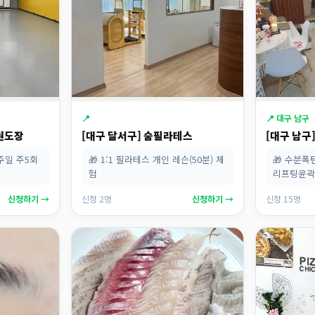
📍
📍 대구 남구
태권도장
[대구 달서구] 숨필라테스
[대구 남구
주일 주5회
🎁 1:1 필라테스 개인 레슨(50분) 체
🎁 수분
험
리프팅윤
신청하기 →
신청 2명
신청하기 →
신청 15명