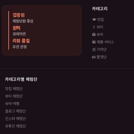
카테고리
검증된
🍽️ 맛집
체험단원 중심
원픽
💄 뷰티
큐레이션
🏨 숙박
리뷰 품질
🛍️ 제품·서비스
우선 선정
📰 기자단
📸 촬영단
카테고리별 체험단
맛집 체험단
뷰티 체험단
숙박·여행
블로그 체험단
인스타 체험단
유튜브 체험단