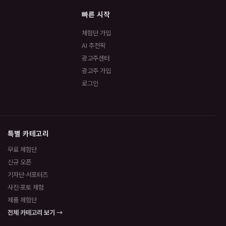
빠른 시작
체험단 가입
AI 추천픽
광고주센터
광고주 가입
로그인
특별 카테고리
무료 체험단
신규 오픈
기자단·서포터즈
사진·포토 체험
제품 체험단
전체 카테고리 보기 →