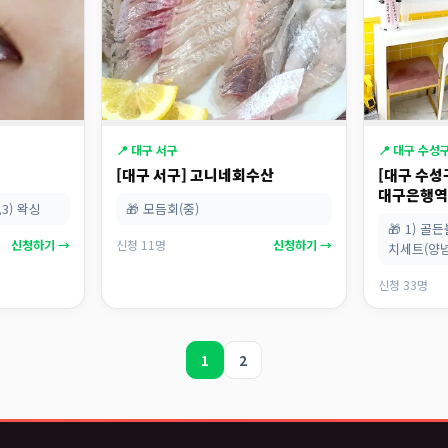
📍 대구 서구
📍 대구 수성
[대구 서구] 고니네회수산
[대구 수
대구은행
,3) 왁싱
🎁 모듬회(중)
🎁 1) 골
신청하기 →
신청 11명
신청하기 →
치세트(양
신청 33명
1
2