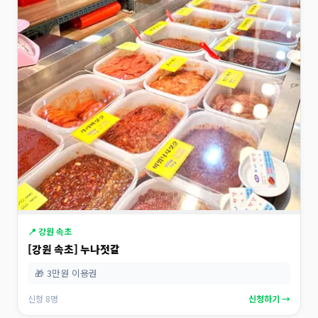
📍 강원 속초
[강원 속초] 누나젓갈
🎁 3만원 이용권
신청 8명
신청하기 →