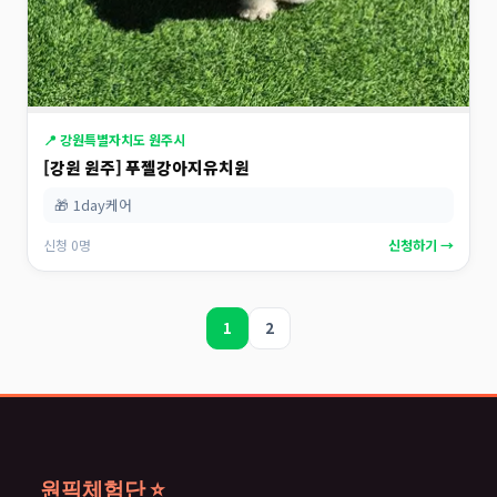
📍 강원특별자치도 원주시
[강원 원주] 푸젤강아지유치원
🎁 1day케어
신청 0명
신청하기 →
1
2
원픽체험단 ⭐