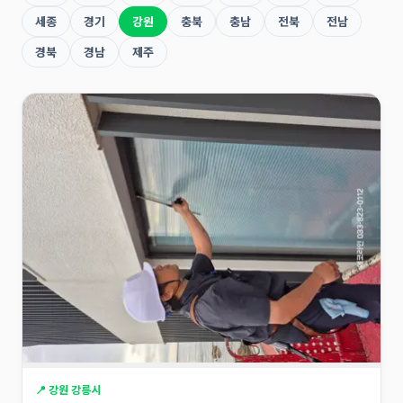
세종
경기
강원
충북
충남
전북
전남
경북
경남
제주
📍 강원 강릉시