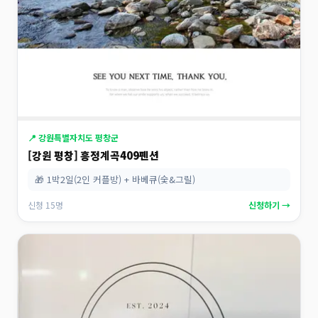
📍 강원특별자치도 평창군
[강원 평창] 흥정계곡409펜션
🎁 1박2일(2인 커플방) + 바베큐(숯&그릴)
신청 15명
신청하기 →