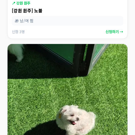
📍 강원 원주
[강원 원주] 노블
🎁 남/여 펌
신청 3명
신청하기 →