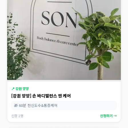
📍 강원 양양
[강원 양양] 손 바디밸런스 엔 케어
🎁 60분 전신도수&통증케어
신청 1명
신청하기 →