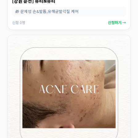
[강원 춘천] 뷰티N뷰티
🎁 문제성 손&발톱,유해균발각질 케어
신청 0명
신청하기 →