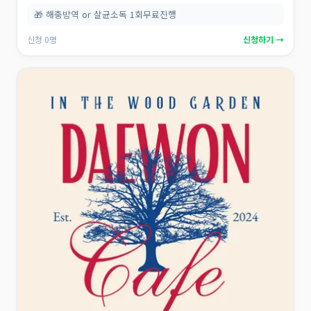
🎁 해충방역 or 살균소독 1회무료진행
신청 0명
신청하기 →