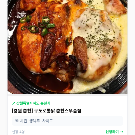
📍 강원특별자치도 춘천시
[강원 춘천] 구도로통닭 춘천스무숲점
🎁 치킨+생맥주+사이드
신청 4명
신청하기 →