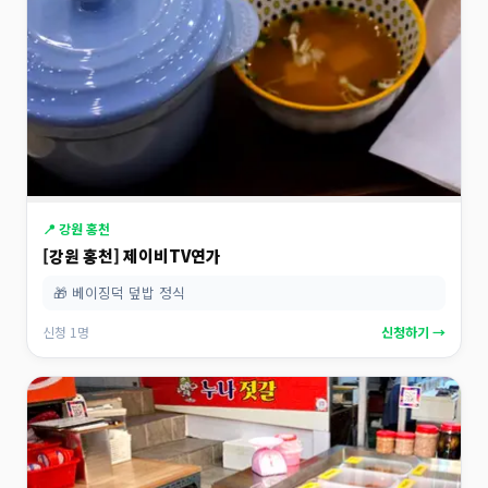
📍 강원 홍천
[강원 홍천] 제이비TV연가
🎁 베이징덕 덮밥 정식
신청 1명
신청하기 →