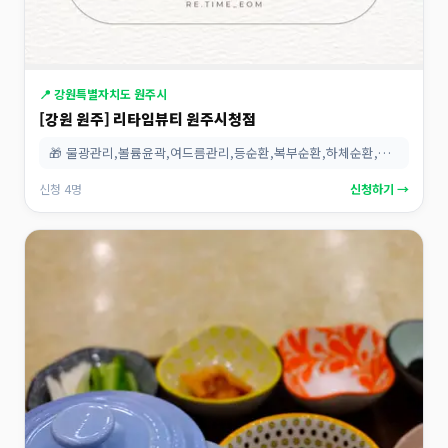
📍 강원특별자치도 원주시
[강원 원주] 리타임뷰티 원주시청점
🎁 물광관리,볼륨윤곽,여드름관리,등순환,복부순환,하체순환,…
신청 4명
신청하기 →