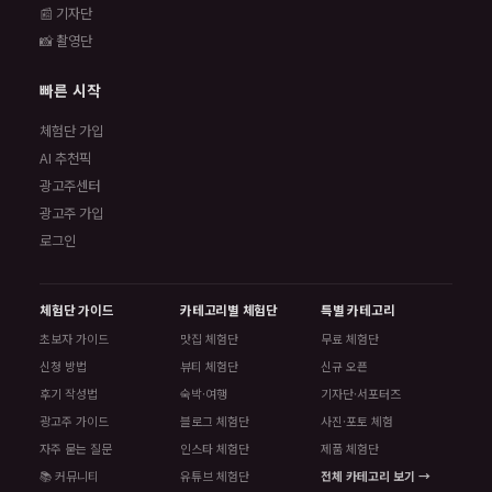
📰 기자단
📸 촬영단
빠른 시작
체험단 가입
AI 추천픽
광고주센터
광고주 가입
로그인
체험단 가이드
카테고리별 체험단
특별 카테고리
초보자 가이드
맛집 체험단
무료 체험단
신청 방법
뷰티 체험단
신규 오픈
후기 작성법
숙박·여행
기자단·서포터즈
광고주 가이드
블로그 체험단
사진·포토 체험
자주 묻는 질문
인스타 체험단
제품 체험단
📚 커뮤니티
유튜브 체험단
전체 카테고리 보기 →