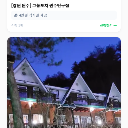
[강원 원주] 그놈포차 원주단구점
🎁 4만원 식사권 제공
신청 1명
신청하기 →